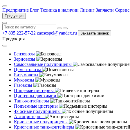
Предприятие
Блог
Техника в наличии
Лизинг
Запчасти
Сервис
Продукция
+7 835 222-57-22
zaosespel@yandex.ru
Заказать звонок
Продукция
Бензовозы
Зерновозы
Самосвальные полуприцепы
Цементовозы
Битумовозы
Муковозы
Газовозы
Пищевые цистерны
Цистерны для химии
Танк-контейнеры
Подъемные цистерны
4х осные полуприцепы
Автоцистерны
Криогенные полуприцепы
Криогенные танк-контейнеры