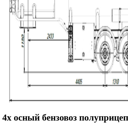
4х осный бензовоз полуприцеп