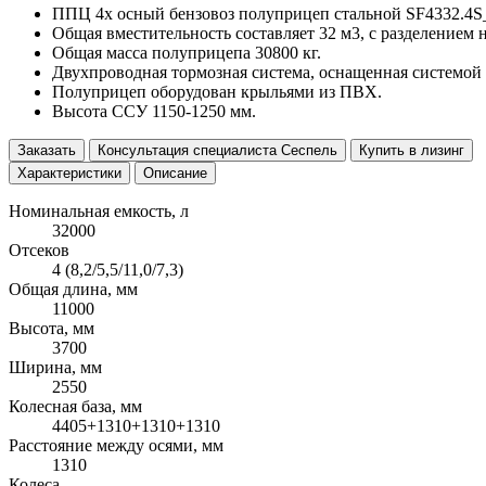
ППЦ 4х осный бензовоз полуприцеп стальной SF4332.4S_
Общая вместительность составляет 32 м3, с разделением н
Общая масса полуприцепа 30800 кг.
Двухпроводная тормозная система, оснащенная системой
Полуприцеп оборудован крыльями из ПВХ.
Высота ССУ 1150-1250 мм.
Заказать
Консультация специалиста Сеспель
Купить в лизинг
Характеристики
Описание
Номинальная емкость, л
32000
Отсеков
4 (8,2/5,5/11,0/7,3)
Общая длина, мм
11000
Высота, мм
3700
Ширина, мм
2550
Колесная база, мм
4405+1310+1310+1310
Расстояние между осями, мм
1310
Колеса