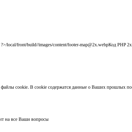
/local/front/build//images/content/footer-map@2x.webp
Код PHP
2x"
 файлы cookie. В cookie содержатся данные о Ваших прошлых по
тит на все Ваши вопросы