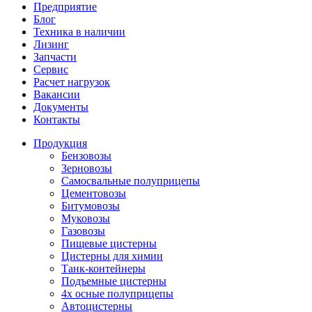
Предприятие
Блог
Техника в наличии
Лизинг
Запчасти
Сервис
Расчет нагрузок
Вакансии
Документы
Контакты
Продукция
Бензовозы
Зерновозы
Самосвальные полуприцепы
Цементовозы
Битумовозы
Муковозы
Газовозы
Пищевые цистерны
Цистерны для химии
Танк-контейнеры
Подъемные цистерны
4х осные полуприцепы
Автоцистерны