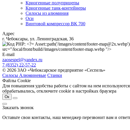
Криогенные полуприцепы
Криогенные танк-контейнеры
Силосы из алюминия
Оси
Винтовой компрессор ВК 700
Адрес
г. Чебоксары, ул. Ленинградская, 36
src="/local/front/build//images/content/footer-map.webp "/>
E-mail
zaosespel@yandex.ru
7 (8352) 22-57-22
© 2026 ЗАО «Чебоксарское предприятие «Сеспель»
Силосы Алюминевые
Станки
Файлы Cookie
Для повышения удобства работы с сайтом на нем используются
обрабатывались, отключите cookie в настройках браузера
Ок
Заказать звонок
Оставьте свои контакты, наш менеджер перезвонит вам и отве