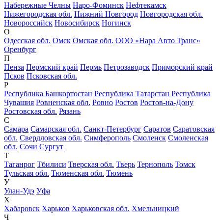
Набережные Челны
Наро-Фоминск
Нефтекамск
Нижегородская обл.
Нижний Новгород
Новгородская обл.
Новороссийск
Новосибирск
Ногинск
О
Одесская обл.
Омск
Омская обл.
ООО «Нара Авто Транс»
Оренбург
П
Пенза
Пермский край
Пермь
Петрозаводск
Приморский край
Псков
Псковская обл.
Р
Республика Башкортостан
Республика Татарстан
Республика
Чувашия
Ровненская обл.
Ровно
Ростов
Ростов-на-Дону
Ростовская обл.
Рязань
С
Самара
Самарская обл.
Санкт-Петербург
Саратов
Саратовская
обл.
Свердловская обл.
Симферополь
Смоленск
Смоленская
обл.
Сочи
Сургут
Т
Таганрог
Тбилиси
Тверская обл.
Тверь
Тернополь
Томск
Тульская обл.
Тюменская обл.
Тюмень
У
Улан-Удэ
Уфа
Х
Хабаровск
Харьков
Харьковская обл.
Хмельницкий
Ч