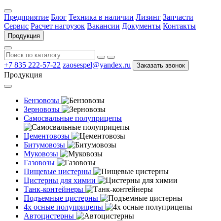
Предприятие
Блог
Техника в наличии
Лизинг
Запчасти
Сервис
Расчет нагрузок
Вакансии
Документы
Контакты
Продукция
+7 835 222-57-22
zaosespel@yandex.ru
Заказать звонок
Продукция
Бензовозы
Зерновозы
Самосвальные полуприцепы
Цементовозы
Битумовозы
Муковозы
Газовозы
Пищевые цистерны
Цистерны для химии
Танк-контейнеры
Подъемные цистерны
4х осные полуприцепы
Автоцистерны