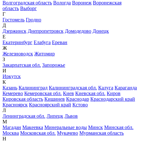
Волгоградская область
Вологда
Воронеж
Воронежская
область
Выборг
Г
Гостомель
Гродно
Д
Дзержинск
Днепропетровск
Домодедово
Донецк
Е
Екатеринбург
Елабуга
Ереван
Ж
Железноводск
Житомир
З
Закарпатская обл.
Запорожье
И
Иркутск
К
Казань
Калининград
Калининградская обл.
Калуга
Караганда
Кемерево
Кемеровская обл.
Киев
Киевская обл.
Киров
Кировская область
Кишинев
Краснодар
Краснодарский край
Красноярск
Красноярский край
Кстово
Л
Ленинградская обл.
Липецк
Львов
М
Магадан
Макеевка
Минеральные воды
Минск
Минская обл.
Москва
Московская обл.
Мукачево
Мурманская область
Н