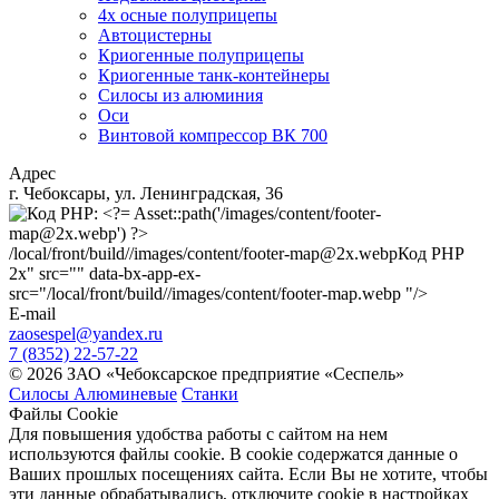
4х осные полуприцепы
Автоцистерны
Криогенные полуприцепы
Криогенные танк-контейнеры
Силосы из алюминия
Оси
Винтовой компрессор ВК 700
Адрес
г. Чебоксары, ул. Ленинградская, 36
/local/front/build//images/content/footer-map@2x.webp
Код PHP
2x" src="" data-bx-app-ex-
src="/local/front/build//images/content/footer-map.webp "/>
E-mail
zaosespel@yandex.ru
7 (8352) 22-57-22
© 2026 ЗАО «Чебоксарское предприятие «Сеспель»
Силосы Алюминевые
Станки
Файлы Cookie
Для повышения удобства работы с сайтом на нем
используются файлы cookie. В cookie содержатся данные о
Ваших прошлых посещениях сайта. Если Вы не хотите, чтобы
эти данные обрабатывались, отключите cookie в настройках