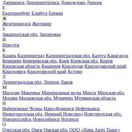
Дзержинск
Днепропетровск
Домодедово
Донецк
Е
Екатеринбург
Елабуга
Ереван
Ж
Железноводск
Житомир
З
Закарпатская обл.
Запорожье
И
Иркутск
К
Казань
Калининград
Калининградская обл.
Калуга
Караганда
Кемерево
Кемеровская обл.
Киев
Киевская обл.
Киров
Кировская область
Кишинев
Краснодар
Краснодарский край
Красноярск
Красноярский край
Кстово
Л
Ленинградская обл.
Липецк
Львов
М
Магадан
Макеевка
Минеральные воды
Минск
Минская обл.
Москва
Московская обл.
Мукачево
Мурманская область
Н
Набережные Челны
Наро-Фоминск
Нефтекамск
Нижегородская обл.
Нижний Новгород
Новгородская обл.
Новороссийск
Новосибирск
Ногинск
О
Одесская обл.
Омск
Омская обл.
ООО «Нара Авто Транс»