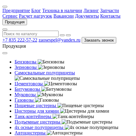
Предприятие
Блог
Техника в наличии
Лизинг
Запчасти
Сервис
Расчет нагрузок
Вакансии
Документы
Контакты
Продукция
+7 835 222-57-22
zaosespel@yandex.ru
Заказать звонок
Продукция
Бензовозы
Зерновозы
Самосвальные полуприцепы
Цементовозы
Битумовозы
Муковозы
Газовозы
Пищевые цистерны
Цистерны для химии
Танк-контейнеры
Подъемные цистерны
4х осные полуприцепы
Автоцистерны