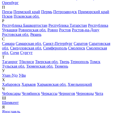
Оренбург
П
Пенза
Пермский край
Пермь
Петрозаводск
Приморский край
Псков
Псковская обл.
Р
Республика Башкортостан
Республика Татарстан
Республика
Чувашия
Ровненская обл.
Ровно
Ростов
Ростов-на-Дону
Ростовская обл.
Рязань
С
Самара
Самарская обл.
Санкт-Петербург
Саратов
Саратовская
обл.
Свердловская обл.
Симферополь
Смоленск
Смоленская
обл.
Сочи
Сургут
Т
Таганрог
Тбилиси
Тверская обл.
Тверь
Тернополь
Томск
Тульская обл.
Тюменская обл.
Тюмень
У
Улан-Удэ
Уфа
Х
Хабаровск
Харьков
Харьковская обл.
Хмельницкий
Ч
Чебоксары
Челябинск
Черкассы
Чернигов
Черновцы
Чита
Ш
Шимкент
Я
Ярославль