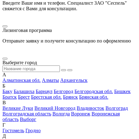
Введите Ваше имя и телефон. Специалист ЗАО "Сеспель"
свяжется с Вами для консультации.
Лизинговая программа
Отправьте заявку и получите консультацию по оформлению
Выберите город
А
Алматинская обл.
Алматы
Архангельск
Б
Баку
Балашиха
Барнаул
Белгород
Белгородская обл.
Бишкек
Братск
Брест
Брестская обл.
Брянск
Брянская обл.
В
Великие Луки
Великий Новгород
Владивосток
Волгоград
Волгоградская область
Вологда
Воронеж
Воронежская
область
Выборг
Г
Гостомель
Гродно
Д