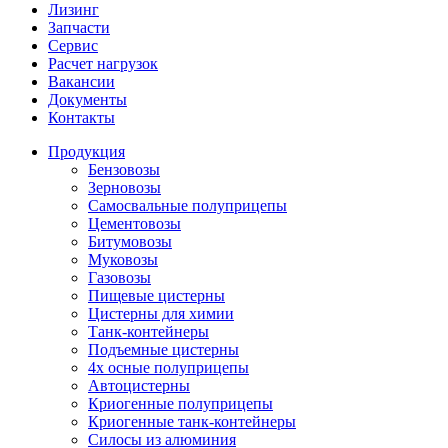
Лизинг
Запчасти
Сервис
Расчет нагрузок
Вакансии
Документы
Контакты
Продукция
Бензовозы
Зерновозы
Самосвальные полуприцепы
Цементовозы
Битумовозы
Муковозы
Газовозы
Пищевые цистерны
Цистерны для химии
Танк-контейнеры
Подъемные цистерны
4х осные полуприцепы
Автоцистерны
Криогенные полуприцепы
Криогенные танк-контейнеры
Силосы из алюминия