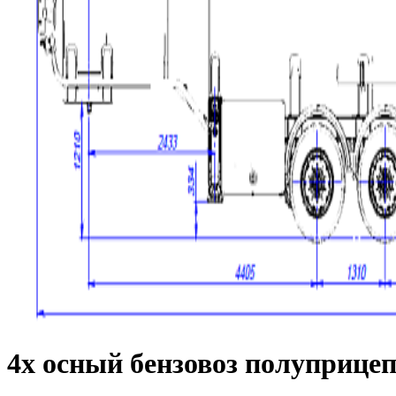
4х осный бензовоз полуприцеп