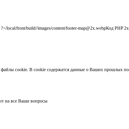
/local/front/build//images/content/footer-map@2x.webp
Код PHP
2x"
 файлы cookie. В cookie содержатся данные о Ваших прошлых по
тит на все Ваши вопросы