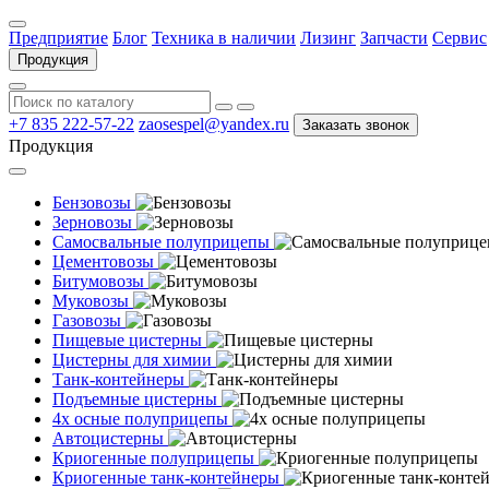
Предприятие
Блог
Техника в наличии
Лизинг
Запчасти
Сервис
Продукция
+7 835 222-57-22
zaosespel@yandex.ru
Заказать звонок
Продукция
Бензовозы
Зерновозы
Самосвальные полуприцепы
Цементовозы
Битумовозы
Муковозы
Газовозы
Пищевые цистерны
Цистерны для химии
Танк-контейнеры
Подъемные цистерны
4х осные полуприцепы
Автоцистерны
Криогенные полуприцепы
Криогенные танк-контейнеры