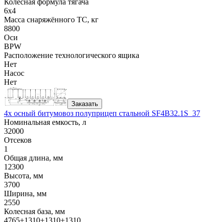
Колесная формула тягача
6x4
Масса снаряжённого ТС, кг
8800
Оси
BPW
Расположение технологического ящика
Нет
Насос
Нет
Заказать
4х осный битумовоз полуприцеп стальной SF4B32.1S_37
Номинальная емкость, л
32000
Отсеков
1
Общая длина, мм
12300
Высота, мм
3700
Ширина, мм
2550
Колесная база, мм
4765+1310+1310+1310