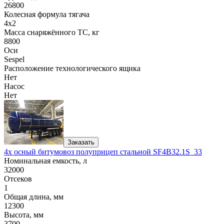
26800
Колесная формула тягача
4x2
Масса снаряжённого ТС, кг
8800
Оси
Sespel
Расположение технологического ящика
Нет
Насос
Нет
Заказать
4х осный битумовоз полуприцеп стальной SF4B32.1S_33
Номинальная емкость, л
32000
Отсеков
1
Общая длина, мм
12300
Высота, мм
3700