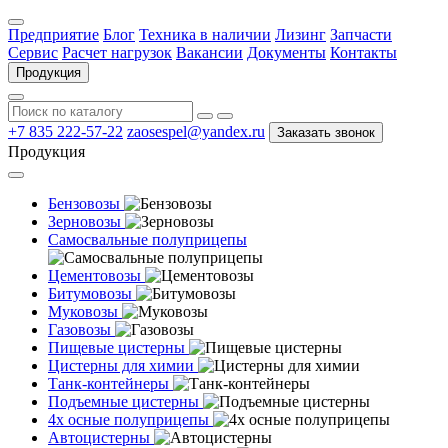
Предприятие
Блог
Техника в наличии
Лизинг
Запчасти
Сервис
Расчет нагрузок
Вакансии
Документы
Контакты
Продукция
+7 835 222-57-22
zaosespel@yandex.ru
Заказать звонок
Продукция
Бензовозы
Зерновозы
Самосвальные полуприцепы
Цементовозы
Битумовозы
Муковозы
Газовозы
Пищевые цистерны
Цистерны для химии
Танк-контейнеры
Подъемные цистерны
4х осные полуприцепы
Автоцистерны