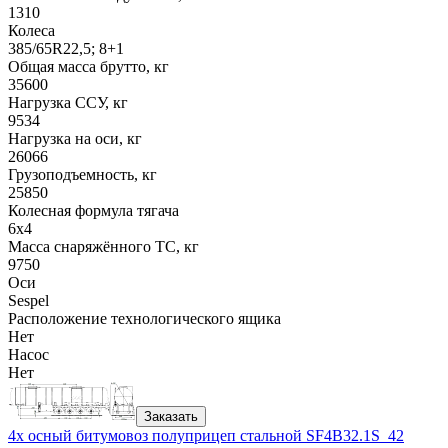
1310
Колеса
385/65R22,5; 8+1
Общая масса брутто, кг
35600
Нагрузка ССУ, кг
9534
Нагрузка на оси, кг
26066
Грузоподъемность, кг
25850
Колесная формула тягача
6x4
Масса снаряжённого ТС, кг
9750
Оси
Sespel
Расположение технологического ящика
Нет
Насос
Нет
Заказать
4х осный битумовоз полуприцеп стальной SF4B32.1S_42