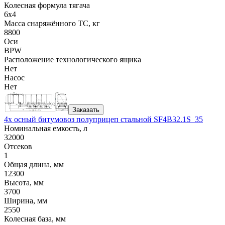
Колесная формула тягача
6x4
Масса снаряжённого ТС, кг
8800
Оси
BPW
Расположение технологического ящика
Нет
Насос
Нет
Заказать
4х осный битумовоз полуприцеп стальной SF4B32.1S_35
Номинальная емкость, л
32000
Отсеков
1
Общая длина, мм
12300
Высота, мм
3700
Ширина, мм
2550
Колесная база, мм