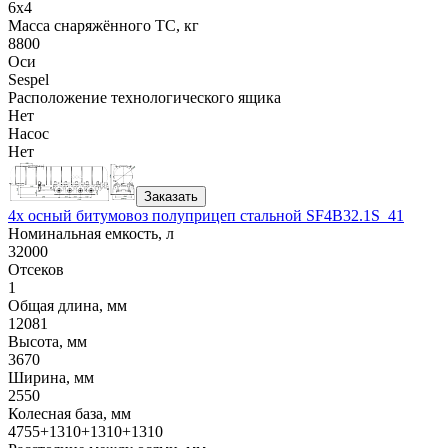
6x4
Масса снаряжённого ТС, кг
8800
Оси
Sespel
Расположение технологического ящика
Нет
Насос
Нет
Заказать
4х осный битумовоз полуприцеп стальной SF4B32.1S_41
Номинальная емкость, л
32000
Отсеков
1
Общая длина, мм
12081
Высота, мм
3670
Ширина, мм
2550
Колесная база, мм
4755+1310+1310+1310