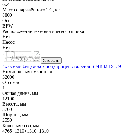
6x4
Масса снаряжённого ТС, кг
8800
Оси
BPW
Расположение технологического ящика
Нет
Насос
Нет
Заказать
4х осный битумовоз полуприцеп стальной SF4B32.1S_39
Номинальная емкость, л
32000
Отсеков
1
Общая длина, мм
12100
Высота, мм
3700
Ширина, мм
2550
Колесная база, мм
4765+1310+1310+1310