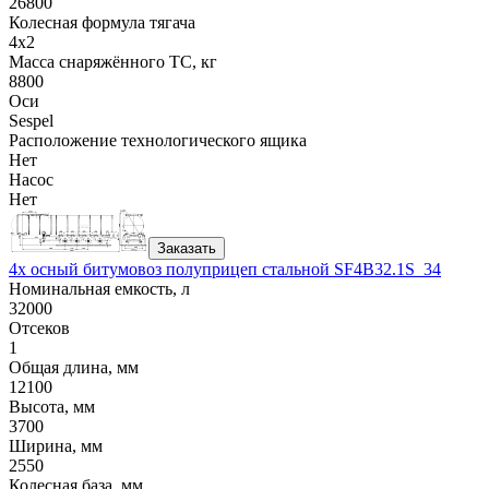
26800
Колесная формула тягача
4x2
Масса снаряжённого ТС, кг
8800
Оси
Sespel
Расположение технологического ящика
Нет
Насос
Нет
Заказать
4х осный битумовоз полуприцеп стальной SF4B32.1S_34
Номинальная емкость, л
32000
Отсеков
1
Общая длина, мм
12100
Высота, мм
3700
Ширина, мм
2550
Колесная база, мм