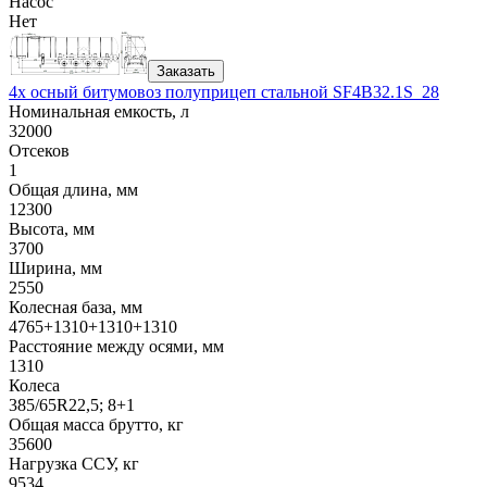
Насос
Нет
Заказать
4х осный битумовоз полуприцеп стальной SF4B32.1S_28
Номинальная емкость, л
32000
Отсеков
1
Общая длина, мм
12300
Высота, мм
3700
Ширина, мм
2550
Колесная база, мм
4765+1310+1310+1310
Расстояние между осями, мм
1310
Колеса
385/65R22,5; 8+1
Общая масса брутто, кг
35600
Нагрузка ССУ, кг
9534