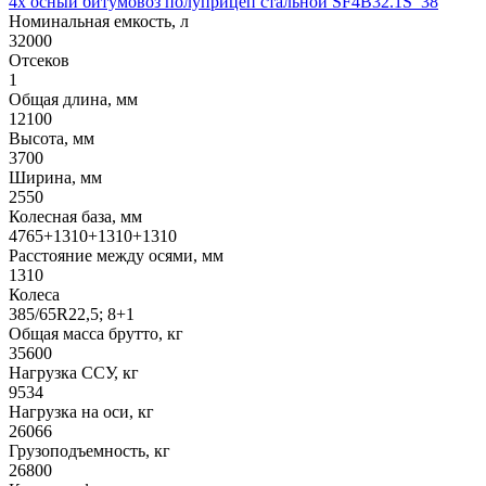
4х осный битумовоз полуприцеп стальной SF4B32.1S_38
Номинальная емкость, л
32000
Отсеков
1
Общая длина, мм
12100
Высота, мм
3700
Ширина, мм
2550
Колесная база, мм
4765+1310+1310+1310
Расстояние между осями, мм
1310
Колеса
385/65R22,5; 8+1
Общая масса брутто, кг
35600
Нагрузка ССУ, кг
9534
Нагрузка на оси, кг
26066
Грузоподъемность, кг
26800