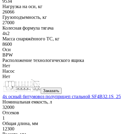
9534
Нагрузка на оси, кг
26066
Грузоподъемность, кг
27000
Колесная формула тягача
4x2
Масса снаряжённого ТС, кг
8600
Оси
BPW
Расположение технологического ящика
Нет
Насос
Нет
Заказать
4х осный битумовоз полуприцеп стальной SF4B32.1S_25
Номинальная емкость, л
32000
Отсеков
1
Общая длина, мм
12300