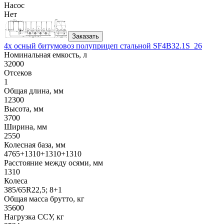
Насос
Нет
Заказать
4х осный битумовоз полуприцеп стальной SF4B32.1S_26
Номинальная емкость, л
32000
Отсеков
1
Общая длина, мм
12300
Высота, мм
3700
Ширина, мм
2550
Колесная база, мм
4765+1310+1310+1310
Расстояние между осями, мм
1310
Колеса
385/65R22,5; 8+1
Общая масса брутто, кг
35600
Нагрузка ССУ, кг