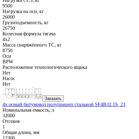
Нагрузка ССУ, кг
9500
Нагрузка на оси, кг
26000
Грузоподъемность, кг
26750
Колесная формула тягача
4x2
Масса снаряжённого ТС, кг
8750
Оси
BPW
Расположение технологического ящика
Нет
Насос
Нет
Заказать
4х осный битумовоз полуприцеп стальной SF4B32.1S_23
Номинальная емкость, л
32000
Отсеков
1
Общая длина, мм
12300