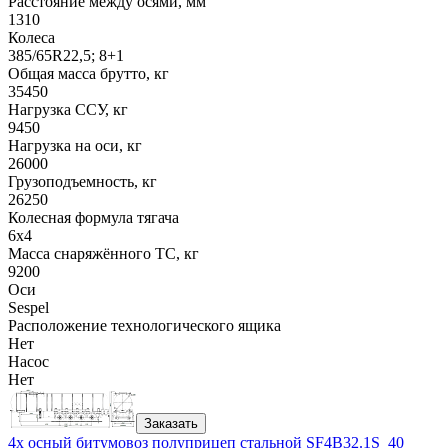
Расстояние между осями, мм
1310
Колеса
385/65R22,5; 8+1
Общая масса брутто, кг
35450
Нагрузка ССУ, кг
9450
Нагрузка на оси, кг
26000
Грузоподъемность, кг
26250
Колесная формула тягача
6x4
Масса снаряжённого ТС, кг
9200
Оси
Sespel
Расположение технологического ящика
Нет
Насос
Нет
Заказать
4х осный битумовоз полуприцеп стальной SF4B32.1S_40