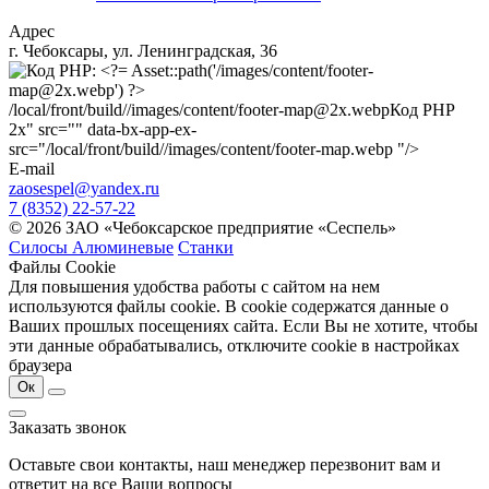
Адрес
г. Чебоксары, ул. Ленинградская, 36
/local/front/build//images/content/footer-map@2x.webp
Код PHP
2x" src="" data-bx-app-ex-
src="/local/front/build//images/content/footer-map.webp "/>
E-mail
zaosespel@yandex.ru
7 (8352) 22-57-22
© 2026 ЗАО «Чебоксарское предприятие «Сеспель»
Силосы Алюминевые
Станки
Файлы Cookie
Для повышения удобства работы с сайтом на нем
используются файлы cookie. В cookie содержатся данные о
Ваших прошлых посещениях сайта. Если Вы не хотите, чтобы
эти данные обрабатывались, отключите cookie в настройках
браузера
Ок
Заказать звонок
Оставьте свои контакты, наш менеджер перезвонит вам и
ответит на все Ваши вопросы