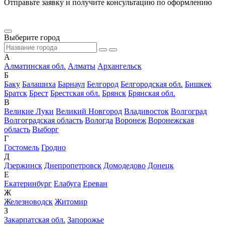
Отправьте заявку и получите консультацию по оформлению
Выберите город
А
Алматинская обл.
Алматы
Архангельск
Б
Баку
Балашиха
Барнаул
Белгород
Белгородская обл.
Бишкек
Братск
Брест
Брестская обл.
Брянск
Брянская обл.
В
Великие Луки
Великий Новгород
Владивосток
Волгоград
Волгоградская область
Вологда
Воронеж
Воронежская
область
Выборг
Г
Гостомель
Гродно
Д
Дзержинск
Днепропетровск
Домодедово
Донецк
Е
Екатеринбург
Елабуга
Ереван
Ж
Железноводск
Житомир
З
Закарпатская обл.
Запорожье