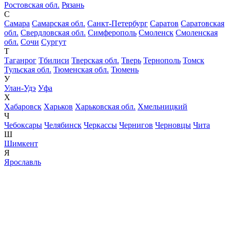
Ростовская обл.
Рязань
С
Самара
Самарская обл.
Санкт-Петербург
Саратов
Саратовская
обл.
Свердловская обл.
Симферополь
Смоленск
Смоленская
обл.
Сочи
Сургут
Т
Таганрог
Тбилиси
Тверская обл.
Тверь
Тернополь
Томск
Тульская обл.
Тюменская обл.
Тюмень
У
Улан-Удэ
Уфа
Х
Хабаровск
Харьков
Харьковская обл.
Хмельницкий
Ч
Чебоксары
Челябинск
Черкассы
Чернигов
Черновцы
Чита
Ш
Шимкент
Я
Ярославль