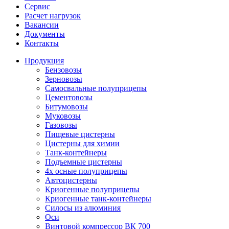
Сервис
Расчет нагрузок
Вакансии
Документы
Контакты
Продукция
Бензовозы
Зерновозы
Самосвальные полуприцепы
Цементовозы
Битумовозы
Муковозы
Газовозы
Пищевые цистерны
Цистерны для химии
Танк-контейнеры
Подъемные цистерны
4х осные полуприцепы
Автоцистерны
Криогенные полуприцепы
Криогенные танк-контейнеры
Силосы из алюминия
Оси
Винтовой компрессор ВК 700