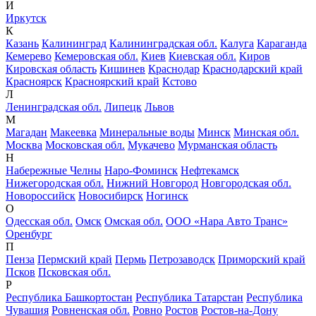
И
Иркутск
К
Казань
Калининград
Калининградская обл.
Калуга
Караганда
Кемерево
Кемеровская обл.
Киев
Киевская обл.
Киров
Кировская область
Кишинев
Краснодар
Краснодарский край
Красноярск
Красноярский край
Кстово
Л
Ленинградская обл.
Липецк
Львов
М
Магадан
Макеевка
Минеральные воды
Минск
Минская обл.
Москва
Московская обл.
Мукачево
Мурманская область
Н
Набережные Челны
Наро-Фоминск
Нефтекамск
Нижегородская обл.
Нижний Новгород
Новгородская обл.
Новороссийск
Новосибирск
Ногинск
О
Одесская обл.
Омск
Омская обл.
ООО «Нара Авто Транс»
Оренбург
П
Пенза
Пермский край
Пермь
Петрозаводск
Приморский край
Псков
Псковская обл.
Р
Республика Башкортостан
Республика Татарстан
Республика
Чувашия
Ровненская обл.
Ровно
Ростов
Ростов-на-Дону