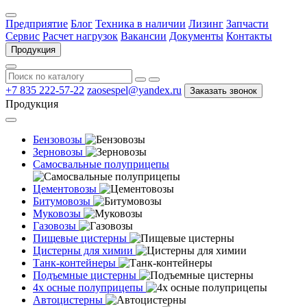
Предприятие
Блог
Техника в наличии
Лизинг
Запчасти
Сервис
Расчет нагрузок
Вакансии
Документы
Контакты
Продукция
+7 835 222-57-22
zaosespel@yandex.ru
Заказать звонок
Продукция
Бензовозы
Зерновозы
Самосвальные полуприцепы
Цементовозы
Битумовозы
Муковозы
Газовозы
Пищевые цистерны
Цистерны для химии
Танк-контейнеры
Подъемные цистерны
4х осные полуприцепы
Автоцистерны