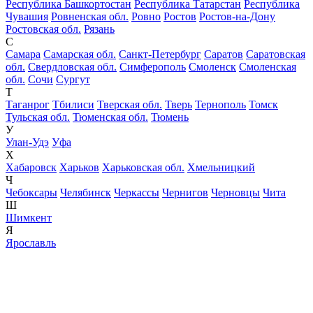
Республика Башкортостан
Республика Татарстан
Республика
Чувашия
Ровненская обл.
Ровно
Ростов
Ростов-на-Дону
Ростовская обл.
Рязань
С
Самара
Самарская обл.
Санкт-Петербург
Саратов
Саратовская
обл.
Свердловская обл.
Симферополь
Смоленск
Смоленская
обл.
Сочи
Сургут
Т
Таганрог
Тбилиси
Тверская обл.
Тверь
Тернополь
Томск
Тульская обл.
Тюменская обл.
Тюмень
У
Улан-Удэ
Уфа
Х
Хабаровск
Харьков
Харьковская обл.
Хмельницкий
Ч
Чебоксары
Челябинск
Черкассы
Чернигов
Черновцы
Чита
Ш
Шимкент
Я
Ярославль