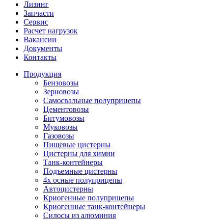
Лизинг
Запчасти
Сервис
Расчет нагрузок
Вакансии
Документы
Контакты
Продукция
Бензовозы
Зерновозы
Самосвальные полуприцепы
Цементовозы
Битумовозы
Муковозы
Газовозы
Пищевые цистерны
Цистерны для химии
Танк-контейнеры
Подъемные цистерны
4х осные полуприцепы
Автоцистерны
Криогенные полуприцепы
Криогенные танк-контейнеры
Силосы из алюминия