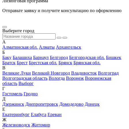
Лизинговая программа
Отправьте заявку и получите консультацию по оформлению
Выберите город
А
Алматинская обл.
Алматы
Архангельск
Б
Баку
Балашиха
Барнаул
Белгород
Белгородская обл.
Бишкек
Братск
Брест
Брестская обл.
Брянск
Брянская обл.
В
Великие Луки
Великий Новгород
Владивосток
Волгоград
Волгоградская область
Вологда
Воронеж
Воронежская
область
Выборг
Г
Гостомель
Гродно
Д
Дзержинск
Днепропетровск
Домодедово
Донецк
Е
Екатеринбург
Елабуга
Ереван
Ж
Железноводск
Житомир