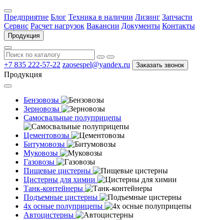
Предприятие
Блог
Техника в наличии
Лизинг
Запчасти
Сервис
Расчет нагрузок
Вакансии
Документы
Контакты
Продукция
+7 835 222-57-22
zaosespel@yandex.ru
Заказать звонок
Продукция
Бензовозы
Зерновозы
Самосвальные полуприцепы
Цементовозы
Битумовозы
Муковозы
Газовозы
Пищевые цистерны
Цистерны для химии
Танк-контейнеры
Подъемные цистерны
4х осные полуприцепы
Автоцистерны