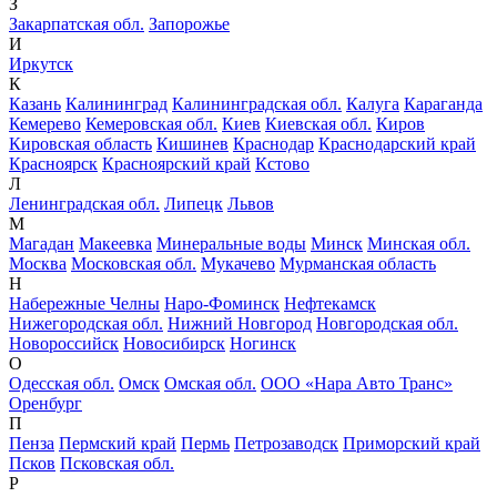
З
Закарпатская обл.
Запорожье
И
Иркутск
К
Казань
Калининград
Калининградская обл.
Калуга
Караганда
Кемерево
Кемеровская обл.
Киев
Киевская обл.
Киров
Кировская область
Кишинев
Краснодар
Краснодарский край
Красноярск
Красноярский край
Кстово
Л
Ленинградская обл.
Липецк
Львов
М
Магадан
Макеевка
Минеральные воды
Минск
Минская обл.
Москва
Московская обл.
Мукачево
Мурманская область
Н
Набережные Челны
Наро-Фоминск
Нефтекамск
Нижегородская обл.
Нижний Новгород
Новгородская обл.
Новороссийск
Новосибирск
Ногинск
О
Одесская обл.
Омск
Омская обл.
ООО «Нара Авто Транс»
Оренбург
П
Пенза
Пермский край
Пермь
Петрозаводск
Приморский край
Псков
Псковская обл.
Р