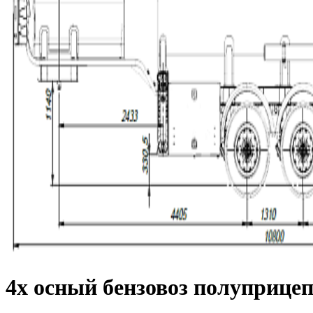
4х осный бензовоз полуприцеп