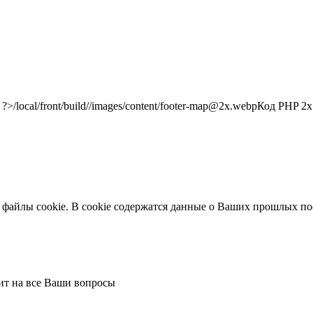
/local/front/build//images/content/footer-map@2x.webp
Код PHP
2x"
 файлы cookie. В cookie содержатся данные о Ваших прошлых по
тит на все Ваши вопросы