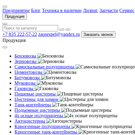
Предприятие
Блог
Техника в наличии
Лизинг
Запчасти
Сервис
Продукция
+7 835 222-57-22
zaosespel@yandex.ru
Заказать звонок
Продукция
Бензовозы
Зерновозы
Самосвальные полуприцепы
Цементовозы
Битумовозы
Муковозы
Газовозы
Пищевые цистерны
Цистерны для химии
Танк-контейнеры
Подъемные цистерны
4х осные полуприцепы
Автоцистерны
Криогенные полуприцепы
Криогенные танк-контейнеры