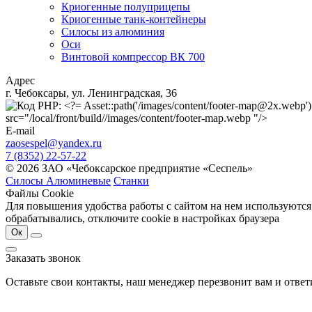
Криогенные полуприцепы
Криогенные танк-контейнеры
Силосы из алюминия
Оси
Винтовой компрессор ВК 700
Адрес
г. Чебоксары, ул. Ленинградская, 36
src="/local/front/build//images/content/footer-map.webp "/>
E-mail
zaosespel@yandex.ru
7 (8352) 22-57-22
© 2026 ЗАО «Чебоксарское предприятие «Сеспель»
Силосы Алюминевые
Станки
Файлы Cookie
Для повышения удобства работы с сайтом на нем используются
обрабатывались, отключите cookie в настройках браузера
Ок
Заказать звонок
Оставьте свои контакты, наш менеджер перезвонит вам и отве