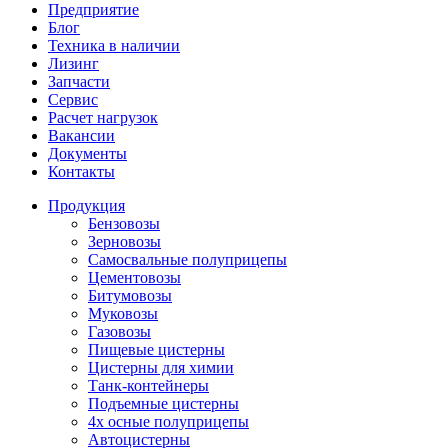
Предприятие
Блог
Техника в наличии
Лизинг
Запчасти
Сервис
Расчет нагрузок
Вакансии
Документы
Контакты
Продукция
Бензовозы
Зерновозы
Самосвальные полуприцепы
Цементовозы
Битумовозы
Муковозы
Газовозы
Пищевые цистерны
Цистерны для химии
Танк-контейнеры
Подъемные цистерны
4х осные полуприцепы
Автоцистерны