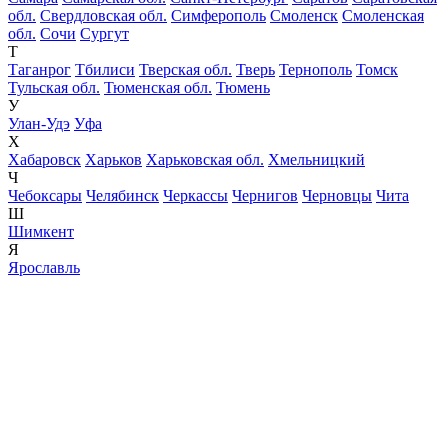
обл.
Свердловская обл.
Симферополь
Смоленск
Смоленская
обл.
Сочи
Сургут
Т
Таганрог
Тбилиси
Тверская обл.
Тверь
Тернополь
Томск
Тульская обл.
Тюменская обл.
Тюмень
У
Улан-Удэ
Уфа
Х
Хабаровск
Харьков
Харьковская обл.
Хмельницкий
Ч
Чебоксары
Челябинск
Черкассы
Чернигов
Черновцы
Чита
Ш
Шимкент
Я
Ярославль