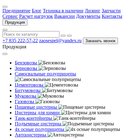
Предприятие
Блог
Техника в наличии
Лизинг
Запчасти
Сервис
Расчет нагрузок
Вакансии
Документы
Контакты
Продукция
+7 835 222-57-22
zaosespel@yandex.ru
Заказать звонок
Продукция
Бензовозы
Зерновозы
Самосвальные полуприцепы
Цементовозы
Битумовозы
Муковозы
Газовозы
Пищевые цистерны
Цистерны для химии
Танк-контейнеры
Подъемные цистерны
4х осные полуприцепы
Автоцистерны