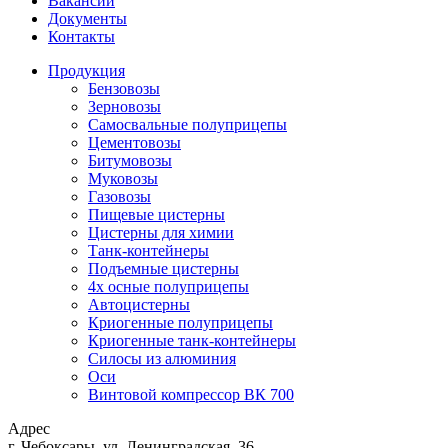
Вакансии
Документы
Контакты
Продукция
Бензовозы
Зерновозы
Самосвальные полуприцепы
Цементовозы
Битумовозы
Муковозы
Газовозы
Пищевые цистерны
Цистерны для химии
Танк-контейнеры
Подъемные цистерны
4х осные полуприцепы
Автоцистерны
Криогенные полуприцепы
Криогенные танк-контейнеры
Силосы из алюминия
Оси
Винтовой компрессор ВК 700
Адрес
г. Чебоксары, ул. Ленинградская, 36