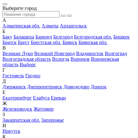
Выберите город
А
Алматинская обл.
Алматы
Архангельск
Б
Баку
Балашиха
Барнаул
Белгород
Белгородская обл.
Бишкек
Братск
Брест
Брестская обл.
Брянск
Брянская обл.
В
Великие Луки
Великий Новгород
Владивосток
Волгоград
Волгоградская область
Вологда
Воронеж
Воронежская
область
Выборг
Г
Гостомель
Гродно
Д
Дзержинск
Днепропетровск
Домодедово
Донецк
Е
Екатеринбург
Елабуга
Ереван
Ж
Железноводск
Житомир
З
Закарпатская обл.
Запорожье
И
Иркутск
К