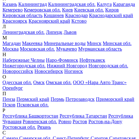
Казань
Калининград
Калининградская обл.
Калуга
Караганда
Кемерево
Кемеровская обл.
Киев
Киевская обл.
Киров
Кировская область
Кишинев
Краснодар
Краснодарский край
Красноярск
Красноярский край
Кстово
Л
Ленинградская обл.
Липецк
Львов
М
Магадан
Макеевка
Минеральные воды
Минск
Минская обл.
Москва
Московская обл.
Мукачево
Мурманская область
Н
Набережные Челны
Наро-Фоминск
Нефтекамск
Нижегородская обл.
Нижний Новгород
Новгородская обл.
Новороссийск
Новосибирск
Ногинск
О
Одесская обл.
Омск
Омская обл.
ООО «Нара Авто Транс»
Оренбург
П
Пенза
Пермский край
Пермь
Петрозаводск
Приморский край
Псков
Псковская обл.
Р
Республика Башкортостан
Республика Татарстан
Республика
Чувашия
Ровненская обл.
Ровно
Ростов
Ростов-на-Дону
Ростовская обл.
Рязань
С
Самара
Самарская обл.
Санкт-Петербург
Саратов
Саратовская