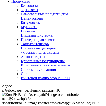
Продукция
Бензовозы
Зерновозы
Самосвальные полуприцепы
Цементовозы
Битумовозы
Муковозы
Газовозы
Пищевые цистерны
Цистерны для химии
Танк-контейнеры
Подъемные цистерны
4х осные полуприцепы
Автоцистерны
Криогенные полуприцепы
Криогенные танк-контейнеры
Силосы из алюминия
Оси
Винтовой компрессор ВК 700
Адрес
г. Чебоксары, ул. Ленинградская, 36
/local/front/build//images/content/footer-map@2x.webp
Код PHP