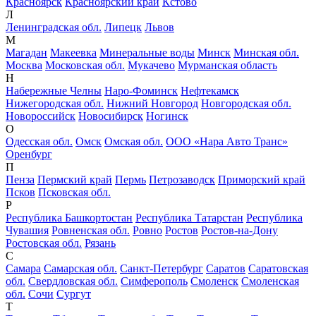
Красноярск
Красноярский край
Кстово
Л
Ленинградская обл.
Липецк
Львов
М
Магадан
Макеевка
Минеральные воды
Минск
Минская обл.
Москва
Московская обл.
Мукачево
Мурманская область
Н
Набережные Челны
Наро-Фоминск
Нефтекамск
Нижегородская обл.
Нижний Новгород
Новгородская обл.
Новороссийск
Новосибирск
Ногинск
О
Одесская обл.
Омск
Омская обл.
ООО «Нара Авто Транс»
Оренбург
П
Пенза
Пермский край
Пермь
Петрозаводск
Приморский край
Псков
Псковская обл.
Р
Республика Башкортостан
Республика Татарстан
Республика
Чувашия
Ровненская обл.
Ровно
Ростов
Ростов-на-Дону
Ростовская обл.
Рязань
С
Самара
Самарская обл.
Санкт-Петербург
Саратов
Саратовская
обл.
Свердловская обл.
Симферополь
Смоленск
Смоленская
обл.
Сочи
Сургут
Т