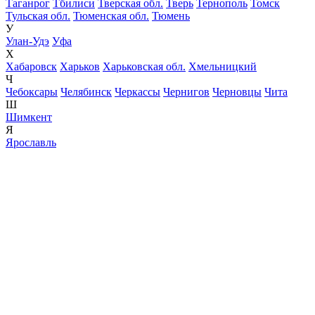
Таганрог
Тбилиси
Тверская обл.
Тверь
Тернополь
Томск
Тульская обл.
Тюменская обл.
Тюмень
У
Улан-Удэ
Уфа
Х
Хабаровск
Харьков
Харьковская обл.
Хмельницкий
Ч
Чебоксары
Челябинск
Черкассы
Чернигов
Черновцы
Чита
Ш
Шимкент
Я
Ярославль