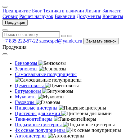
Предприятие
Блог
Техника в наличии
Лизинг
Запчасти
Сервис
Расчет нагрузок
Вакансии
Документы
Контакты
Продукция
+7 835 222-57-22
zaosespel@yandex.ru
Заказать звонок
Продукция
Бензовозы
Зерновозы
Самосвальные полуприцепы
Цементовозы
Битумовозы
Муковозы
Газовозы
Пищевые цистерны
Цистерны для химии
Танк-контейнеры
Подъемные цистерны
4х осные полуприцепы
Автоцистерны