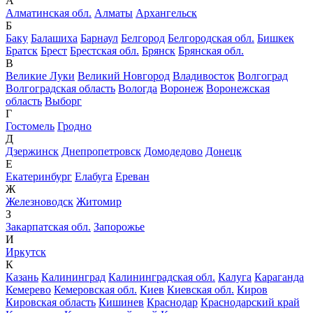
А
Алматинская обл.
Алматы
Архангельск
Б
Баку
Балашиха
Барнаул
Белгород
Белгородская обл.
Бишкек
Братск
Брест
Брестская обл.
Брянск
Брянская обл.
В
Великие Луки
Великий Новгород
Владивосток
Волгоград
Волгоградская область
Вологда
Воронеж
Воронежская
область
Выборг
Г
Гостомель
Гродно
Д
Дзержинск
Днепропетровск
Домодедово
Донецк
Е
Екатеринбург
Елабуга
Ереван
Ж
Железноводск
Житомир
З
Закарпатская обл.
Запорожье
И
Иркутск
К
Казань
Калининград
Калининградская обл.
Калуга
Караганда
Кемерево
Кемеровская обл.
Киев
Киевская обл.
Киров
Кировская область
Кишинев
Краснодар
Краснодарский край