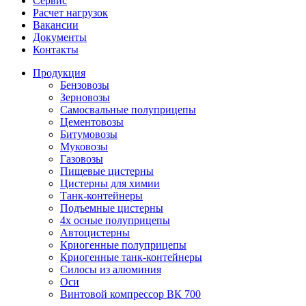
Сервис
Расчет нагрузок
Вакансии
Документы
Контакты
Продукция
Бензовозы
Зерновозы
Самосвальные полуприцепы
Цементовозы
Битумовозы
Муковозы
Газовозы
Пищевые цистерны
Цистерны для химии
Танк-контейнеры
Подъемные цистерны
4х осные полуприцепы
Автоцистерны
Криогенные полуприцепы
Криогенные танк-контейнеры
Силосы из алюминия
Оси
Винтовой компрессор ВК 700