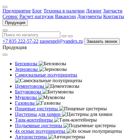
Предприятие
Блог
Техника в наличии
Лизинг
Запчасти
Сервис
Расчет нагрузок
Вакансии
Документы
Контакты
Продукция
+7 835 222-57-22
zaosespel@yandex.ru
Заказать звонок
Продукция
Бензовозы
Зерновозы
Самосвальные полуприцепы
Цементовозы
Битумовозы
Муковозы
Газовозы
Пищевые цистерны
Цистерны для химии
Танк-контейнеры
Подъемные цистерны
4х осные полуприцепы
Автоцистерны