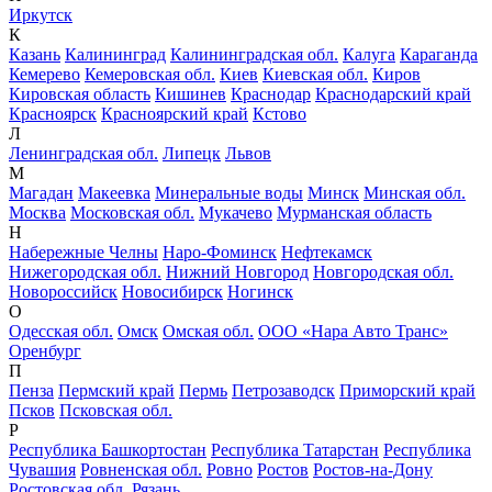
Иркутск
К
Казань
Калининград
Калининградская обл.
Калуга
Караганда
Кемерево
Кемеровская обл.
Киев
Киевская обл.
Киров
Кировская область
Кишинев
Краснодар
Краснодарский край
Красноярск
Красноярский край
Кстово
Л
Ленинградская обл.
Липецк
Львов
М
Магадан
Макеевка
Минеральные воды
Минск
Минская обл.
Москва
Московская обл.
Мукачево
Мурманская область
Н
Набережные Челны
Наро-Фоминск
Нефтекамск
Нижегородская обл.
Нижний Новгород
Новгородская обл.
Новороссийск
Новосибирск
Ногинск
О
Одесская обл.
Омск
Омская обл.
ООО «Нара Авто Транс»
Оренбург
П
Пенза
Пермский край
Пермь
Петрозаводск
Приморский край
Псков
Псковская обл.
Р
Республика Башкортостан
Республика Татарстан
Республика
Чувашия
Ровненская обл.
Ровно
Ростов
Ростов-на-Дону
Ростовская обл.
Рязань