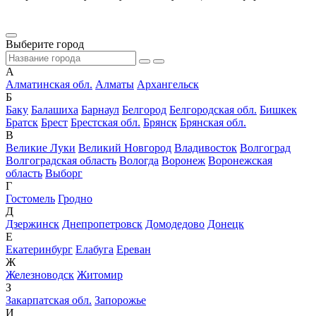
Выберите город
А
Алматинская обл.
Алматы
Архангельск
Б
Баку
Балашиха
Барнаул
Белгород
Белгородская обл.
Бишкек
Братск
Брест
Брестская обл.
Брянск
Брянская обл.
В
Великие Луки
Великий Новгород
Владивосток
Волгоград
Волгоградская область
Вологда
Воронеж
Воронежская
область
Выборг
Г
Гостомель
Гродно
Д
Дзержинск
Днепропетровск
Домодедово
Донецк
Е
Екатеринбург
Елабуга
Ереван
Ж
Железноводск
Житомир
З
Закарпатская обл.
Запорожье
И