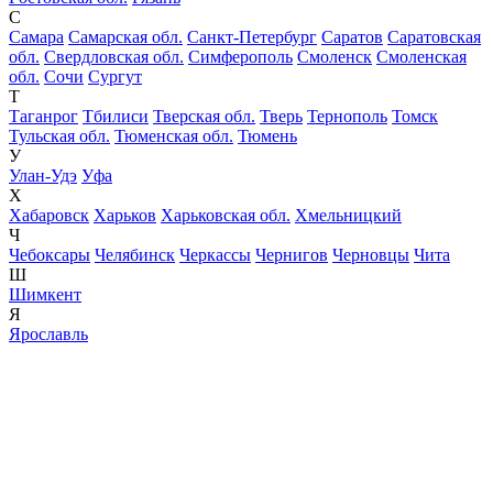
С
Самара
Самарская обл.
Санкт-Петербург
Саратов
Саратовская
обл.
Свердловская обл.
Симферополь
Смоленск
Смоленская
обл.
Сочи
Сургут
Т
Таганрог
Тбилиси
Тверская обл.
Тверь
Тернополь
Томск
Тульская обл.
Тюменская обл.
Тюмень
У
Улан-Удэ
Уфа
Х
Хабаровск
Харьков
Харьковская обл.
Хмельницкий
Ч
Чебоксары
Челябинск
Черкассы
Чернигов
Черновцы
Чита
Ш
Шимкент
Я
Ярославль