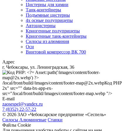
Цистерны для химии
Танк-контейнеры
Подъемные цистерны
4х осные полуприцепы
Автоцистерны
Криогенные полуприцепы
Криогенные танк-контейнеры
Силосы из алюминия
Оси
Винтовой компрессор ВК 700
Адрес
г. Чебоксары, ул. Ленинградская, 36
/local/front/build//images/content/footer-map@2x.webp
Код PHP
2x" src="" data-bx-app-ex-
src="/local/front/build//images/content/footer-map.webp "/>
E-mail
zaosespel@yandex.ru
7 (8352) 22-57-22
© 2026 ЗАО «Чебоксарское предприятие «Сеспель»
Силосы Алюминевые
Станки
Файлы Cookie
Для повышения удобства работы с сайтом на нем