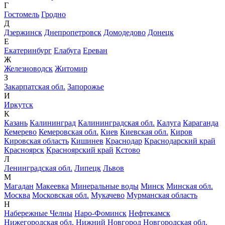
Г
Гостомель
Гродно
Д
Дзержинск
Днепропетровск
Домодедово
Донецк
Е
Екатеринбург
Елабуга
Ереван
Ж
Железноводск
Житомир
З
Закарпатская обл.
Запорожье
И
Иркутск
К
Казань
Калининград
Калининградская обл.
Калуга
Караганда
Кемерево
Кемеровская обл.
Киев
Киевская обл.
Киров
Кировская область
Кишинев
Краснодар
Краснодарский край
Красноярск
Красноярский край
Кстово
Л
Ленинградская обл.
Липецк
Львов
М
Магадан
Макеевка
Минеральные воды
Минск
Минская обл.
Москва
Московская обл.
Мукачево
Мурманская область
Н
Набережные Челны
Наро-Фоминск
Нефтекамск
Нижегородская обл.
Нижний Новгород
Новгородская обл.