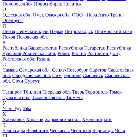
Новороссийск
Новосибирск
Ногинск
О
Одесская обл.
Омск
Омская обл.
ООО «Нара Авто Транс»
Оренбург
П
Пенза
Пермский край
Пермь
Петрозаводск
Приморский край
Псков
Псковская обл.
Р
Республика Башкортостан
Республика Татарстан
Республика
Чувашия
Ровненская обл.
Ровно
Ростов
Ростов-на-Дону
Ростовская обл.
Рязань
С
Самара
Самарская обл.
Санкт-Петербург
Саратов
Саратовская
обл.
Свердловская обл.
Симферополь
Смоленск
Смоленская
обл.
Сочи
Сургут
Т
Таганрог
Тбилиси
Тверская обл.
Тверь
Тернополь
Томск
Тульская обл.
Тюменская обл.
Тюмень
У
Улан-Удэ
Уфа
Х
Хабаровск
Харьков
Харьковская обл.
Хмельницкий
Ч
Чебоксары
Челябинск
Черкассы
Чернигов
Черновцы
Чита
Ш