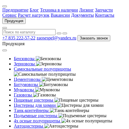
Предприятие
Блог
Техника в наличии
Лизинг
Запчасти
Сервис
Расчет нагрузок
Вакансии
Документы
Контакты
Продукция
+7 835 222-57-22
zaosespel@yandex.ru
Заказать звонок
Продукция
Бензовозы
Зерновозы
Самосвальные полуприцепы
Цементовозы
Битумовозы
Муковозы
Газовозы
Пищевые цистерны
Цистерны для химии
Танк-контейнеры
Подъемные цистерны
4х осные полуприцепы
Автоцистерны