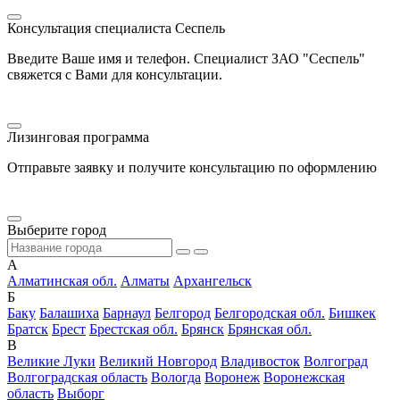
Консультация специалиста Сеспель
Введите Ваше имя и телефон. Специалист ЗАО "Сеспель"
свяжется с Вами для консультации.
Лизинговая программа
Отправьте заявку и получите консультацию по оформлению
Выберите город
А
Алматинская обл.
Алматы
Архангельск
Б
Баку
Балашиха
Барнаул
Белгород
Белгородская обл.
Бишкек
Братск
Брест
Брестская обл.
Брянск
Брянская обл.
В
Великие Луки
Великий Новгород
Владивосток
Волгоград
Волгоградская область
Вологда
Воронеж
Воронежская
область
Выборг