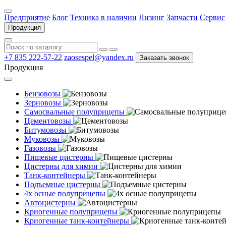
Предприятие
Блог
Техника в наличии
Лизинг
Запчасти
Сервис
Продукция
+7 835 222-57-22
zaosespel@yandex.ru
Заказать звонок
Продукция
Бензовозы
Зерновозы
Самосвальные полуприцепы
Цементовозы
Битумовозы
Муковозы
Газовозы
Пищевые цистерны
Цистерны для химии
Танк-контейнеры
Подъемные цистерны
4х осные полуприцепы
Автоцистерны
Криогенные полуприцепы
Криогенные танк-контейнеры