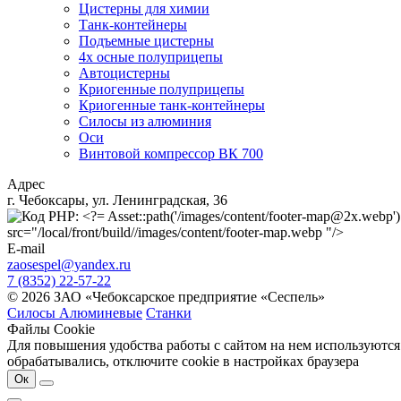
Цистерны для химии
Танк-контейнеры
Подъемные цистерны
4х осные полуприцепы
Автоцистерны
Криогенные полуприцепы
Криогенные танк-контейнеры
Силосы из алюминия
Оси
Винтовой компрессор ВК 700
Адрес
г. Чебоксары, ул. Ленинградская, 36
src="/local/front/build//images/content/footer-map.webp "/>
E-mail
zaosespel@yandex.ru
7 (8352) 22-57-22
© 2026 ЗАО «Чебоксарское предприятие «Сеспель»
Силосы Алюминевые
Станки
Файлы Cookie
Для повышения удобства работы с сайтом на нем используются
обрабатывались, отключите cookie в настройках браузера
Ок