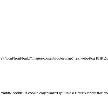
/local/front/build//images/content/footer-map@2x.webp
Код PHP
2x"
 файлы cookie. В cookie содержатся данные о Ваших прошлых по