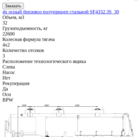
Заказать
4х осный бензовоз полуприцеп стальной SF4332.3S_30
Объем, м3
32
Грузоподъемность, кг
22600
Колесная формула тягача
4x2
Количество отсеков
3
Расположение технологического ящика
Слева
Насос
Нет
Рекуперация
Да
Оси
BPW