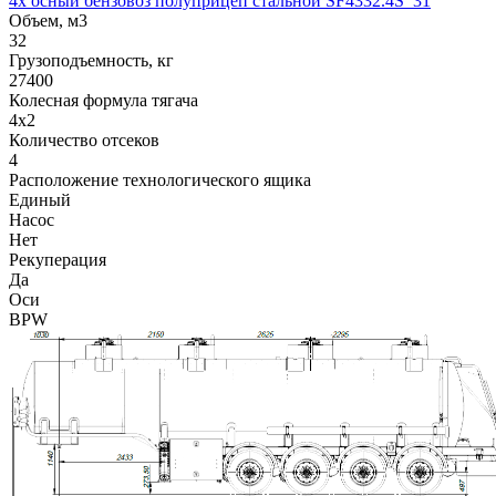
4х осный бензовоз полуприцеп стальной SF4332.4S_31
Объем, м3
32
Грузоподъемность, кг
27400
Колесная формула тягача
4x2
Количество отсеков
4
Расположение технологического ящика
Единый
Насос
Нет
Рекуперация
Да
Оси
BPW