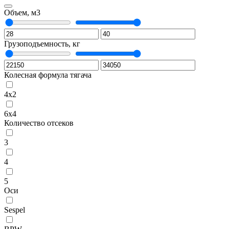
Объем, м3
Грузоподъемность, кг
Колесная формула тягача
4x2
6x4
Количество отсеков
3
4
5
Оси
Sespel