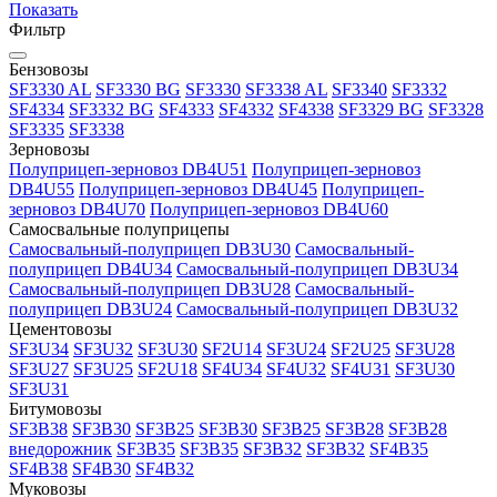
Показать
Фильтр
Бензовозы
SF3330 AL
SF3330 BG
SF3330
SF3338 AL
SF3340
SF3332
SF4334
SF3332 BG
SF4333
SF4332
SF4338
SF3329 BG
SF3328
SF3335
SF3338
Зерновозы
Полуприцеп-зерновоз DB4U51
Полуприцеп-зерновоз
DB4U55
Полуприцеп-зерновоз DB4U45
Полуприцеп-
зерновоз DB4U70
Полуприцеп-зерновоз DB4U60
Самосвальные полуприцепы
Cамосвальный-полуприцеп DB3U30
Cамосвальный-
полуприцеп DB4U34
Cамосвальный-полуприцеп DB3U34
Cамосвальный-полуприцеп DB3U28
Cамосвальный-
полуприцеп DB3U24
Cамосвальный-полуприцеп DB3U32
Цементовозы
SF3U34
SF3U32
SF3U30
SF2U14
SF3U24
SF2U25
SF3U28
SF3U27
SF3U25
SF2U18
SF4U34
SF4U32
SF4U31
SF3U30
SF3U31
Битумовозы
SF3B38
SF3B30
SF3B25
SF3B30
SF3B25
SF3B28
SF3B28
внедорожник
SF3B35
SF3B35
SF3B32
SF3B32
SF4B35
SF4B38
SF4B30
SF4B32
Муковозы