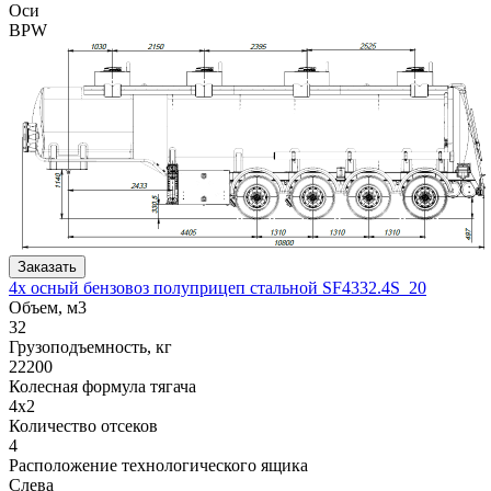
Оси
BPW
Заказать
4х осный бензовоз полуприцеп стальной SF4332.4S_20
Объем, м3
32
Грузоподъемность, кг
22200
Колесная формула тягача
4x2
Количество отсеков
4
Расположение технологического ящика
Слева