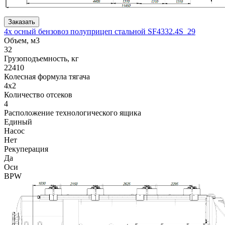
Заказать
4х осный бензовоз полуприцеп стальной SF4332.4S_29
Объем, м3
32
Грузоподъемность, кг
22410
Колесная формула тягача
4x2
Количество отсеков
4
Расположение технологического ящика
Единый
Насос
Нет
Рекуперация
Да
Оси
BPW