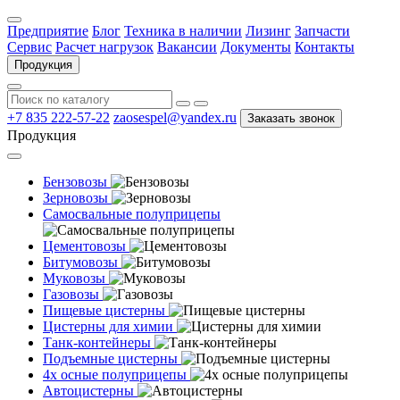
Предприятие
Блог
Техника в наличии
Лизинг
Запчасти
Сервис
Расчет нагрузок
Вакансии
Документы
Контакты
Продукция
+7 835 222-57-22
zaosespel@yandex.ru
Заказать звонок
Продукция
Бензовозы
Зерновозы
Самосвальные полуприцепы
Цементовозы
Битумовозы
Муковозы
Газовозы
Пищевые цистерны
Цистерны для химии
Танк-контейнеры
Подъемные цистерны
4х осные полуприцепы
Автоцистерны