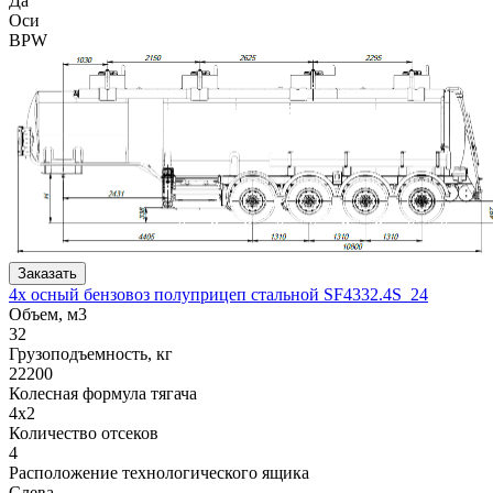
Да
Оси
BPW
Заказать
4х осный бензовоз полуприцеп стальной SF4332.4S_24
Объем, м3
32
Грузоподъемность, кг
22200
Колесная формула тягача
4x2
Количество отсеков
4
Расположение технологического ящика
Слева