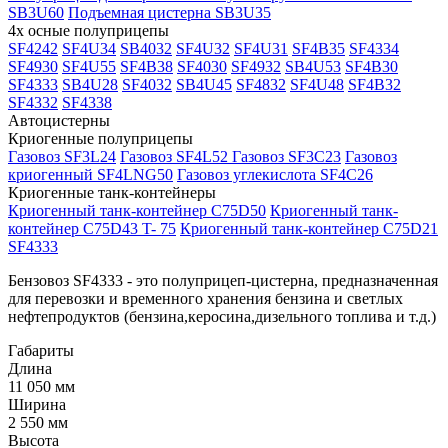
SB3U60
Подъемная цистерна SB3U35
4х осные полуприцепы
SF4242
SF4U34
SB4032
SF4U32
SF4U31
SF4B35
SF4334
SF4930
SF4U55
SF4B38
SF4030
SF4932
SB4U53
SF4B30
SF4333
SB4U28
SF4032
SB4U45
SF4832
SF4U48
SF4B32
SF4332
SF4338
Автоцистерны
Криогенные полуприцепы
Газовоз SF3L24
Газовоз SF4L52
Газовоз SF3C23
Газовоз
криогенный SF4LNG50
Газовоз углекислота SF4C26
Криогенные танк-контейнеры
Криогенный танк-контейнер С75D50
Криогенный танк-
контейнер С75D43 T- 75
Криогенный танк-контейнер С75D21
SF4333
Бензовоз SF4333 - это полуприцеп-цистерна, предназначенная
для перевозки и временного хранения бензина и светлых
нефтепродуктов (бензина,керосина,дизельного топлива и т.д.)
Габариты
Длина
11 050 мм
Ширина
2 550 мм
Высота