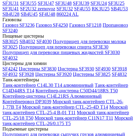
SF3U31
SF3U55
SF3U47
SF3U48
SF3U39
SF3U24
SF3U25
SF3U41
SF2U32 zernovoz
SF3U32
SF4U55
RK3U25
SB4U53
SB4U28
SB4U45
SF4U48
860224 AL
Газовозы
Газовоз SF3236
Газовоз SF4250
Газовоз SF1218
Пропановоз
SF3240
Пищевые цистерны
SB3025
SB4032
SF4030
Полуприцеп для перевозки молока
SF3025
Полуприцеп для перевозки спирта SF3E30
Полуприцеп для перевозки пищевых жидкостей SF3030
SF4032
Цистерны для химии
SF4242
Цистерны SF3830
Цистерна SF3930
SF4930
SF3918
SF4932
SF3928
Цистерна SF3920
Цистерны SF3825
SF4832
Танк-контейнеры
Танк-контейнер C14L30 T14 алюминиевый
Танк-контейнер
C14D44RS T14
Контейнер-цистерна C50D44/18RS T50
Контейнер-цистерна C14L21RS Алюминиевый
Контейнеровоз DP3039
Морской танк-контейнер CTL-26-
1,77В T4
Морской танк-контейнер CTL-25-4D T14
Морской
танк-контейнер CTL-25-4 B-01 T11
Морской танк-контейнер
CTL-25/18 T50
Морской танк-контейнер C11N17 T11
Морской
танк-контейнер CTL-26/0.175 T5
Подъемные цистерны
Полуприцеп для перевозки сыпучих грузов алюминиевый