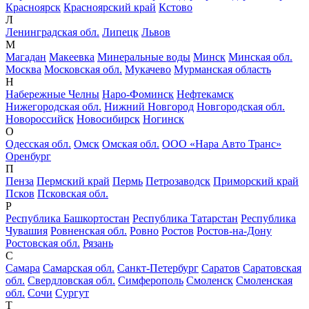
Красноярск
Красноярский край
Кстово
Л
Ленинградская обл.
Липецк
Львов
М
Магадан
Макеевка
Минеральные воды
Минск
Минская обл.
Москва
Московская обл.
Мукачево
Мурманская область
Н
Набережные Челны
Наро-Фоминск
Нефтекамск
Нижегородская обл.
Нижний Новгород
Новгородская обл.
Новороссийск
Новосибирск
Ногинск
О
Одесская обл.
Омск
Омская обл.
ООО «Нара Авто Транс»
Оренбург
П
Пенза
Пермский край
Пермь
Петрозаводск
Приморский край
Псков
Псковская обл.
Р
Республика Башкортостан
Республика Татарстан
Республика
Чувашия
Ровненская обл.
Ровно
Ростов
Ростов-на-Дону
Ростовская обл.
Рязань
С
Самара
Самарская обл.
Санкт-Петербург
Саратов
Саратовская
обл.
Свердловская обл.
Симферополь
Смоленск
Смоленская
обл.
Сочи
Сургут
Т