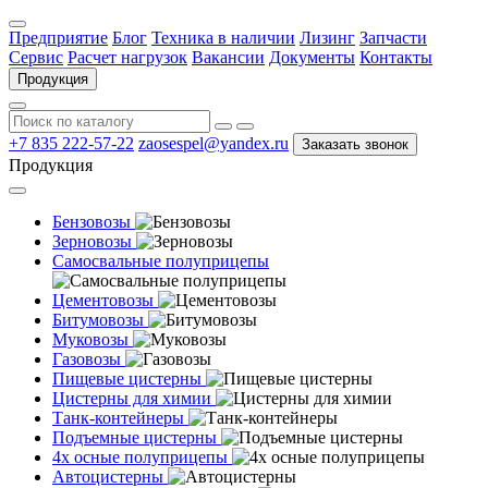
Предприятие
Блог
Техника в наличии
Лизинг
Запчасти
Сервис
Расчет нагрузок
Вакансии
Документы
Контакты
Продукция
+7 835 222-57-22
zaosespel@yandex.ru
Заказать звонок
Продукция
Бензовозы
Зерновозы
Самосвальные полуприцепы
Цементовозы
Битумовозы
Муковозы
Газовозы
Пищевые цистерны
Цистерны для химии
Танк-контейнеры
Подъемные цистерны
4х осные полуприцепы
Автоцистерны