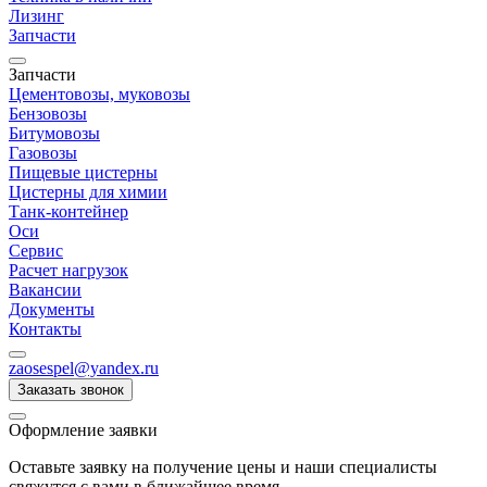
Лизинг
Запчасти
Запчасти
Цементовозы, муковозы
Бензовозы
Битумовозы
Газовозы
Пищевые цистерны
Цистерны для химии
Танк-контейнер
Оси
Сервис
Расчет нагрузок
Вакансии
Документы
Контакты
zaosespel@yandex.ru
Заказать звонок
Оформление заявки
Оставьте заявку на получение цены и наши специалисты
свяжутся с вами в ближайшее время