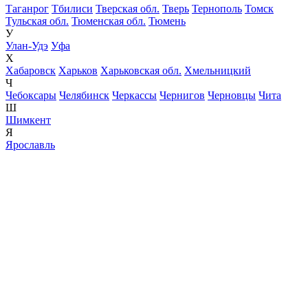
Таганрог
Тбилиси
Тверская обл.
Тверь
Тернополь
Томск
Тульская обл.
Тюменская обл.
Тюмень
У
Улан-Удэ
Уфа
Х
Хабаровск
Харьков
Харьковская обл.
Хмельницкий
Ч
Чебоксары
Челябинск
Черкассы
Чернигов
Черновцы
Чита
Ш
Шимкент
Я
Ярославль