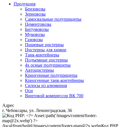
Продукция
Бензовозы
Зерновозы
Самосвальные полуприцепы
Цементовозы
Битумовозы
Муковозы
Газовозы
Пищевые цистерны
Цистерны для химии
Танк-контейнеры
Подъемные цистерны
4х осные полуприцепы
Автоцистерны
Криогенные полуприцепы
Криогенные танк-контейнеры
Силосы из алюминия
Оси
Винтовой компрессор ВК 700
Адрес
г. Чебоксары, ул. Ленинградская, 36
/local/front/build//images/content/footer-map@2x.webp
Код PHP