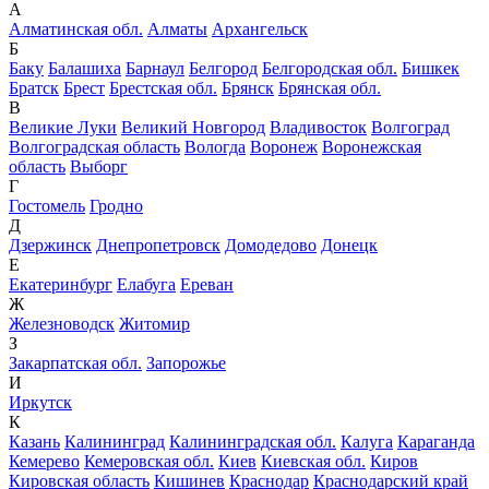
А
Алматинская обл.
Алматы
Архангельск
Б
Баку
Балашиха
Барнаул
Белгород
Белгородская обл.
Бишкек
Братск
Брест
Брестская обл.
Брянск
Брянская обл.
В
Великие Луки
Великий Новгород
Владивосток
Волгоград
Волгоградская область
Вологда
Воронеж
Воронежская
область
Выборг
Г
Гостомель
Гродно
Д
Дзержинск
Днепропетровск
Домодедово
Донецк
Е
Екатеринбург
Елабуга
Ереван
Ж
Железноводск
Житомир
З
Закарпатская обл.
Запорожье
И
Иркутск
К
Казань
Калининград
Калининградская обл.
Калуга
Караганда
Кемерево
Кемеровская обл.
Киев
Киевская обл.
Киров
Кировская область
Кишинев
Краснодар
Краснодарский край