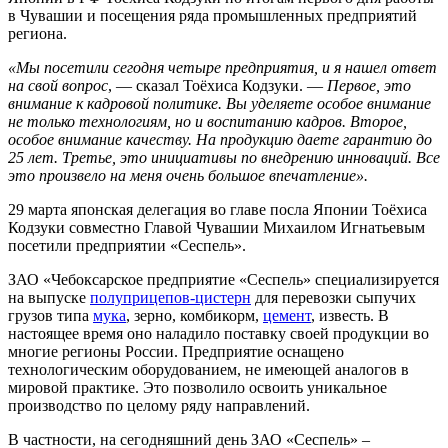
в Чувашии и посещения ряда промышленных предприятий
региона.
«Мы посетили сегодня четыре предприятия, и я нашел ответ
на свой вопрос
, — сказал Тоёхиса Кодзуки. —
Первое, это
внимание к кадровой политике. Вы уделяете особое внимание
не только технологиям, но и воспитанию кадров. Второе,
особое внимание качеству. На продукцию даете гарантию до
25 лет. Третье, это инициативы по внедрению инноваций. Все
это произвело на меня очень большое впечатление».
29 марта японская делегация во главе посла Японии Тоёхиса
Кодзуки совместно Главой Чувашии Михаилом Игнатьевым
посетили предприятии «Сеспель».
ЗАО «Чебоксарское предприятие «Сеспель» специализируется
на выпуске
полуприцепов-цистерн
для перевозки сыпучих
грузов типа
мука
, зерно, комбикорм,
цемент
, известь. В
настоящее время оно наладило поставку своей продукции во
многие регионы России. Предприятие оснащено
технологическим оборудованием, не имеющей аналогов в
мировой практике. Это позволило освоить уникальное
производство по целому ряду направлений.
В частности, на сегодняшний день ЗАО «Сеспель» –