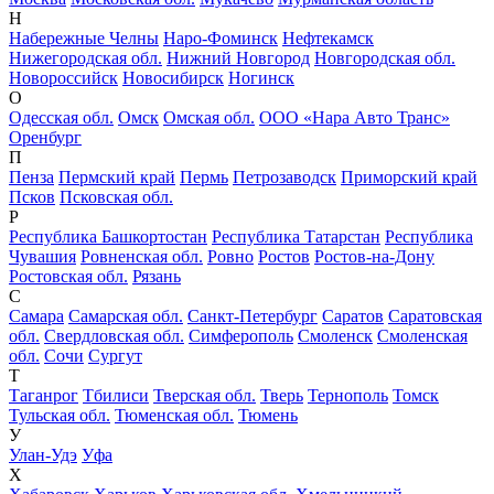
Н
Набережные Челны
Наро-Фоминск
Нефтекамск
Нижегородская обл.
Нижний Новгород
Новгородская обл.
Новороссийск
Новосибирск
Ногинск
О
Одесская обл.
Омск
Омская обл.
ООО «Нара Авто Транс»
Оренбург
П
Пенза
Пермский край
Пермь
Петрозаводск
Приморский край
Псков
Псковская обл.
Р
Республика Башкортостан
Республика Татарстан
Республика
Чувашия
Ровненская обл.
Ровно
Ростов
Ростов-на-Дону
Ростовская обл.
Рязань
С
Самара
Самарская обл.
Санкт-Петербург
Саратов
Саратовская
обл.
Свердловская обл.
Симферополь
Смоленск
Смоленская
обл.
Сочи
Сургут
Т
Таганрог
Тбилиси
Тверская обл.
Тверь
Тернополь
Томск
Тульская обл.
Тюменская обл.
Тюмень
У
Улан-Удэ
Уфа
Х