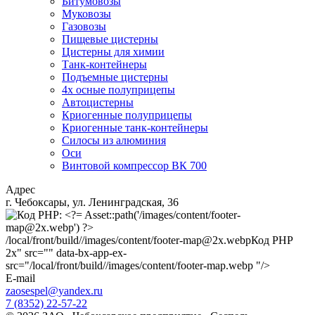
Битумовозы
Муковозы
Газовозы
Пищевые цистерны
Цистерны для химии
Танк-контейнеры
Подъемные цистерны
4х осные полуприцепы
Автоцистерны
Криогенные полуприцепы
Криогенные танк-контейнеры
Силосы из алюминия
Оси
Винтовой компрессор ВК 700
Адрес
г. Чебоксары, ул. Ленинградская, 36
/local/front/build//images/content/footer-map@2x.webp
Код PHP
2x" src="" data-bx-app-ex-
src="/local/front/build//images/content/footer-map.webp "/>
E-mail
zaosespel@yandex.ru
7 (8352) 22-57-22