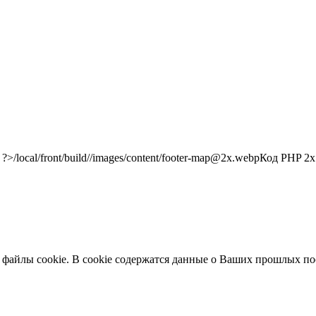
/local/front/build//images/content/footer-map@2x.webp
Код PHP
2x"
 файлы cookie. В cookie содержатся данные о Ваших прошлых по