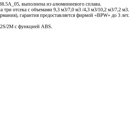
8.5A_05, выполнена из алюминиевого сплава.
три отсека с объемами 9,3 м3/7,0 м3 /4,3 м3/10,2 м3/7,2 м3.
мания), гарантия предоставляется фирмой «BPW» до 3 лет.
 2S/2M с функцией ABS.