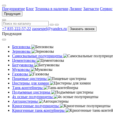
Предприятие
Блог
Техника в наличии
Лизинг
Запчасти
Сервис
Продукция
+7 835 222-57-22
zaosespel@yandex.ru
Заказать звонок
Продукция
Бензовозы
Зерновозы
Самосвальные полуприцепы
Цементовозы
Битумовозы
Муковозы
Газовозы
Пищевые цистерны
Цистерны для химии
Танк-контейнеры
Подъемные цистерны
4х осные полуприцепы
Автоцистерны
Криогенные полуприцепы
Криогенные танк-контейнеры