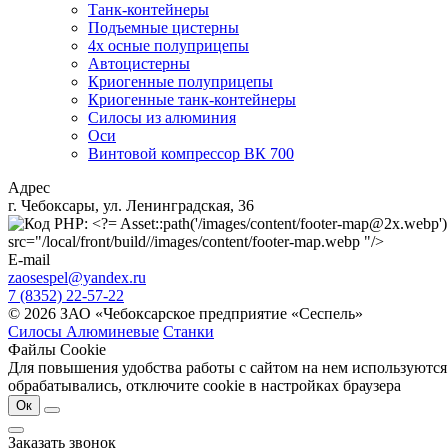
Танк-контейнеры
Подъемные цистерны
4х осные полуприцепы
Автоцистерны
Криогенные полуприцепы
Криогенные танк-контейнеры
Силосы из алюминия
Оси
Винтовой компрессор ВК 700
Адрес
г. Чебоксары, ул. Ленинградская, 36
src="/local/front/build//images/content/footer-map.webp "/>
E-mail
zaosespel@yandex.ru
7 (8352) 22-57-22
© 2026 ЗАО «Чебоксарское предприятие «Сеспель»
Силосы Алюминевые
Станки
Файлы Cookie
Для повышения удобства работы с сайтом на нем используются
обрабатывались, отключите cookie в настройках браузера
Ок
Заказать звонок