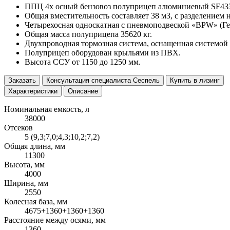
ППЦ 4х осный бензовоз полуприцеп алюминиевый SF433
Общая вместительность составляет 38 м3, с разделением на 
Четырехосная односкатная с пневмоподвеской «BPW» (Гер
Общая масса полуприцепа 35620 кг.
Двухпроводная тормозная система, оснащенная системой
Полуприцеп оборудован крыльями из ПВХ.
Высота ССУ от 1150 до 1250 мм.
Заказать
Консультация специалиста Сеспель
Купить в лизинг
Характеристики
Описание
Номинальная емкость, л
38000
Отсеков
5 (9,3;7,0;4,3;10,2;7,2)
Общая длина, мм
11300
Высота, мм
4000
Ширина, мм
2550
Колесная база, мм
4675+1360+1360+1360
Расстояние между осями, мм
1360