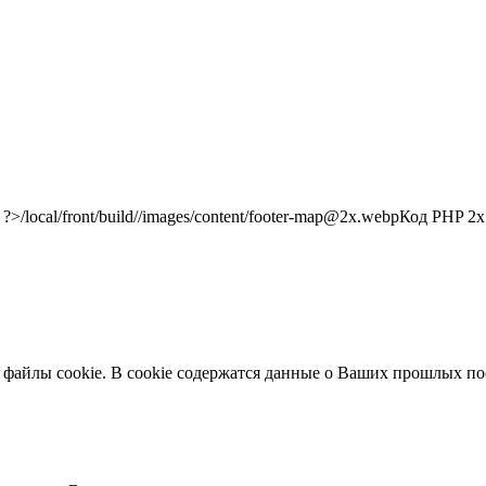
/local/front/build//images/content/footer-map@2x.webp
Код PHP
2x"
 файлы cookie. В cookie содержатся данные о Ваших прошлых по