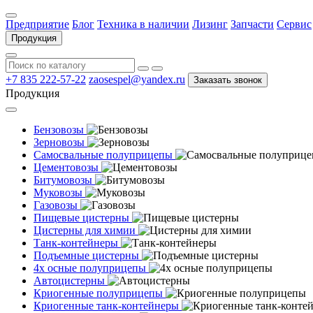
Предприятие
Блог
Техника в наличии
Лизинг
Запчасти
Сервис
Продукция
+7 835 222-57-22
zaosespel@yandex.ru
Заказать звонок
Продукция
Бензовозы
Зерновозы
Самосвальные полуприцепы
Цементовозы
Битумовозы
Муковозы
Газовозы
Пищевые цистерны
Цистерны для химии
Танк-контейнеры
Подъемные цистерны
4х осные полуприцепы
Автоцистерны
Криогенные полуприцепы
Криогенные танк-контейнеры