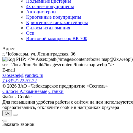
Подъемные цистерны
4х осные полуприцепы
Автоцистерны
Криогенные полуприцепы
Криогенные танк-контейнеры
Силосы из алюминия
Оси
Винтовой компрессор ВК 700
Адрес
г. Чебоксары, ул. Ленинградская, 36
src="/local/front/build//images/content/footer-map.webp "/>
E-mail
zaosespel@yandex.ru
7 (8352) 22-57-22
© 2026 ЗАО «Чебоксарское предприятие «Сеспель»
Силосы Алюминевые
Станки
Файлы Cookie
Для повышения удобства работы с сайтом на нем используются
обрабатывались, отключите cookie в настройках браузера
Ок
Заказать звонок