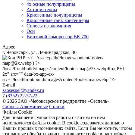
4х осные полуприцепы
Автоцистерны
Криогенные полуприцепы
Криогенные танк-контейнеры
Силосы из алюминия
Оси
Винтовой компрессор ВК 700
Адрес
г. Чебоксары, ул. Ленинградская, 36
/local/front/build//images/content/footer-map@2x.webp
Код PHP
2x" src="" data-bx-app-ex-
src="/local/front/build//images/content/footer-map.webp "/>
E-mail
zaosespel@yandex.ru
7 (8352) 22-57-22
© 2026 ЗАО «Чебоксарское предприятие «Сеспель»
Силосы Алюминевые
Станки
Файлы Cookie
Для повышения удобства работы с сайтом на нем
используются файлы cookie. В cookie содержатся данные о
Ваших прошлых посещениях сайта. Если Вы не хотите, чтобы
эти данные обрабатывались, отключите cookie в настройках