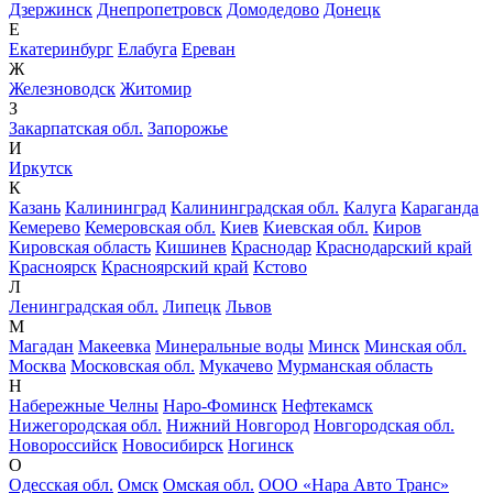
Дзержинск
Днепропетровск
Домодедово
Донецк
Е
Екатеринбург
Елабуга
Ереван
Ж
Железноводск
Житомир
З
Закарпатская обл.
Запорожье
И
Иркутск
К
Казань
Калининград
Калининградская обл.
Калуга
Караганда
Кемерево
Кемеровская обл.
Киев
Киевская обл.
Киров
Кировская область
Кишинев
Краснодар
Краснодарский край
Красноярск
Красноярский край
Кстово
Л
Ленинградская обл.
Липецк
Львов
М
Магадан
Макеевка
Минеральные воды
Минск
Минская обл.
Москва
Московская обл.
Мукачево
Мурманская область
Н
Набережные Челны
Наро-Фоминск
Нефтекамск
Нижегородская обл.
Нижний Новгород
Новгородская обл.
Новороссийск
Новосибирск
Ногинск
О
Одесская обл.
Омск
Омская обл.
ООО «Нара Авто Транс»