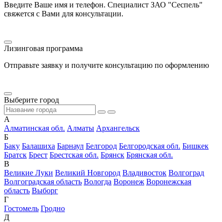
Введите Ваше имя и телефон. Специалист ЗАО "Сеспель"
свяжется с Вами для консультации.
Лизинговая программа
Отправьте заявку и получите консультацию по оформлению
Выберите город
А
Алматинская обл.
Алматы
Архангельск
Б
Баку
Балашиха
Барнаул
Белгород
Белгородская обл.
Бишкек
Братск
Брест
Брестская обл.
Брянск
Брянская обл.
В
Великие Луки
Великий Новгород
Владивосток
Волгоград
Волгоградская область
Вологда
Воронеж
Воронежская
область
Выборг
Г
Гостомель
Гродно
Д