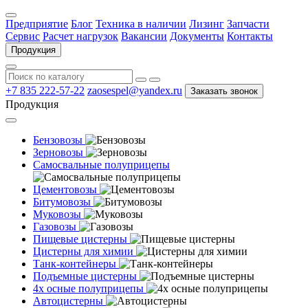
Предприятие
Блог
Техника в наличии
Лизинг
Запчасти
Сервис
Расчет нагрузок
Вакансии
Документы
Контакты
Продукция
+7 835 222-57-22
zaosespel@yandex.ru
Заказать звонок
Продукция
Бензовозы
Зерновозы
Самосвальные полуприцепы
Цементовозы
Битумовозы
Муковозы
Газовозы
Пищевые цистерны
Цистерны для химии
Танк-контейнеры
Подъемные цистерны
4х осные полуприцепы
Автоцистерны