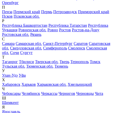
Оренбург
П
Пенза
Пермский край
Пермь
Петрозаводск
Приморский край
Псков
Псковская обл.
Р
Республика Башкортостан
Республика Татарстан
Республика
Чувашия
Ровненская обл.
Ровно
Ростов
Ростов-на-Дону
Ростовская обл.
Рязань
С
Самара
Самарская обл.
Санкт-Петербург
Саратов
Саратовская
обл.
Свердловская обл.
Симферополь
Смоленск
Смоленская
обл.
Сочи
Сургут
Т
Таганрог
Тбилиси
Тверская обл.
Тверь
Тернополь
Томск
Тульская обл.
Тюменская обл.
Тюмень
У
Улан-Удэ
Уфа
Х
Хабаровск
Харьков
Харьковская обл.
Хмельницкий
Ч
Чебоксары
Челябинск
Черкассы
Чернигов
Черновцы
Чита
Ш
Шимкент
Я
Ярославль