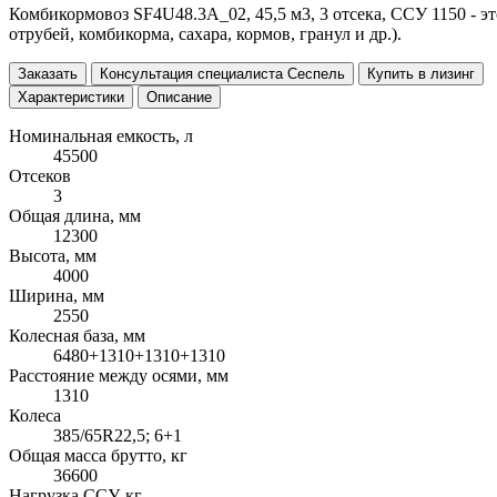
Комбикормовоз SF4U48.3A_02, 45,5 м3, 3 отсека, ССУ 1150 - э
отрубей, комбикорма, сахара, кормов, гранул и др.).
Заказать
Консультация специалиста Сеспель
Купить в лизинг
Характеристики
Описание
Номинальная емкость, л
45500
Отсеков
3
Общая длина, мм
12300
Высота, мм
4000
Ширина, мм
2550
Колесная база, мм
6480+1310+1310+1310
Расстояние между осями, мм
1310
Колеса
385/65R22,5; 6+1
Общая масса брутто, кг
36600
Нагрузка ССУ, кг