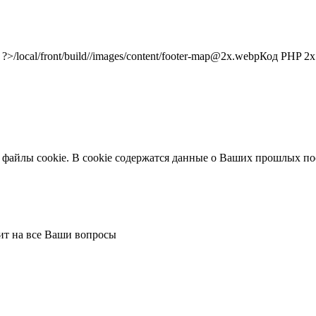
/local/front/build//images/content/footer-map@2x.webp
Код PHP
2x"
 файлы cookie. В cookie содержатся данные о Ваших прошлых по
тит на все Ваши вопросы