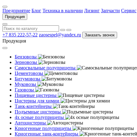
Предприятие
Блог
Техника в наличии
Лизинг
Запчасти
Сервис
Продукция
+7 835 222-57-22
zaosespel@yandex.ru
Заказать звонок
Продукция
Бензовозы
Зерновозы
Самосвальные полуприцепы
Цементовозы
Битумовозы
Муковозы
Газовозы
Пищевые цистерны
Цистерны для химии
Танк-контейнеры
Подъемные цистерны
4х осные полуприцепы
Автоцистерны
Криогенные полуприцепы
Криогенные танк-контейнеры