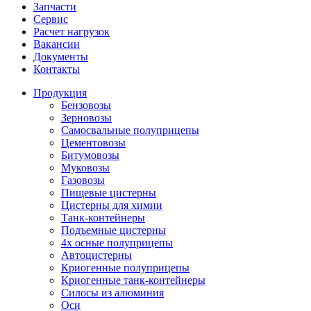
Запчасти
Сервис
Расчет нагрузок
Вакансии
Документы
Контакты
Продукция
Бензовозы
Зерновозы
Самосвальные полуприцепы
Цементовозы
Битумовозы
Муковозы
Газовозы
Пищевые цистерны
Цистерны для химии
Танк-контейнеры
Подъемные цистерны
4х осные полуприцепы
Автоцистерны
Криогенные полуприцепы
Криогенные танк-контейнеры
Силосы из алюминия
Оси