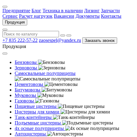
Предприятие
Блог
Техника в наличии
Лизинг
Запчасти
Сервис
Расчет нагрузок
Вакансии
Документы
Контакты
Продукция
+7 835 222-57-22
zaosespel@yandex.ru
Заказать звонок
Продукция
Бензовозы
Зерновозы
Самосвальные полуприцепы
Цементовозы
Битумовозы
Муковозы
Газовозы
Пищевые цистерны
Цистерны для химии
Танк-контейнеры
Подъемные цистерны
4х осные полуприцепы
Автоцистерны