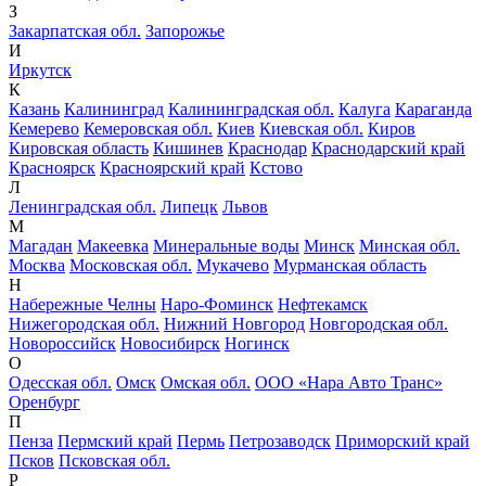
З
Закарпатская обл.
Запорожье
И
Иркутск
К
Казань
Калининград
Калининградская обл.
Калуга
Караганда
Кемерево
Кемеровская обл.
Киев
Киевская обл.
Киров
Кировская область
Кишинев
Краснодар
Краснодарский край
Красноярск
Красноярский край
Кстово
Л
Ленинградская обл.
Липецк
Львов
М
Магадан
Макеевка
Минеральные воды
Минск
Минская обл.
Москва
Московская обл.
Мукачево
Мурманская область
Н
Набережные Челны
Наро-Фоминск
Нефтекамск
Нижегородская обл.
Нижний Новгород
Новгородская обл.
Новороссийск
Новосибирск
Ногинск
О
Одесская обл.
Омск
Омская обл.
ООО «Нара Авто Транс»
Оренбург
П
Пенза
Пермский край
Пермь
Петрозаводск
Приморский край
Псков
Псковская обл.
Р