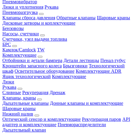
Пневмовибратор
Люки и уплотнения
Рукава
Пневморазгрузка
Клапаны сброса давления
Обратные клапаны
Шаровые краны
Дисковые затворы и коплектующие
Бензовозы
Насосы, счетчики
Счетчики, узел выдачи топлива
БРС
Камлок/Camlock
TW
Комплектующие
Отбойники и детали бампера
Детали лестницы
Пенал-тубус
Кронштейн запасного колеса
Брызговики
Технологический
шкаф
Осветительное оборудование
Комплектующие ADR
Ящик технологический
Комплектующие
Люки
Рукава
Сливные
Рекуперация
Дренаж
Клапаны, краны
Дыхательные клапаны
Донные клапаны и комплектующие
Шаровые краны
Нижний налив
Оптический сенсор и комплектующие
Рекуперация паров
API
адаптер и комплектующие
Пневмораспределители
Дыхательный клапан