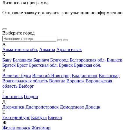
Лизинговая программа
Отправьте заявку и получите консультацию по оформлению
Выберите город
А
Алматинская обл.
Алматы
Архангельск
Б
Баку
Балашиха
Барнаул
Белгород
Белгородская обл.
Бишкек
Братск
Брест
Брестская обл.
Брянск
Брянская обл.
В
Великие Луки
Великий Новгород
Владивосток
Волгоград
Волгоградская область
Вологда
Воронеж
Воронежская
область
Выборг
Г
Гостомель
Гродно
Д
Дзержинск
Днепропетровск
Домодедово
Донецк
Е
Екатеринбург
Елабуга
Ереван
Ж
Железноводск
Житомир