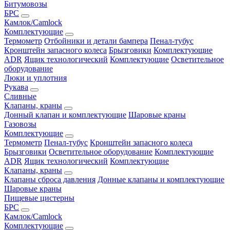
Битумовозы
БРС
Камлок/Camlock
Комплектующие
Термометр
Отбойники и детали бампера
Пенал-тубус
Кронштейн запасного колеса
Брызговики
Комплектующие
ADR
Ящик технологический
Комплектующие
Осветительное
оборудование
Люки и уплотния
Рукава
Сливные
Клапаны, краны
Донный клапан и комплектующие
Шаровые краны
Газовозы
Комплектующие
Термометр
Пенал-тубус
Кронштейн запасного колеса
Брызговики
Осветительное оборудование
Комплектующие
ADR
Ящик технологический
Комплектующие
Клапаны, краны
Клапаны сброса давления
Донные клапаны и комплектующие
Шаровые краны
Пищевые цистерны
БРС
Камлок/Camlock
Комплектующие