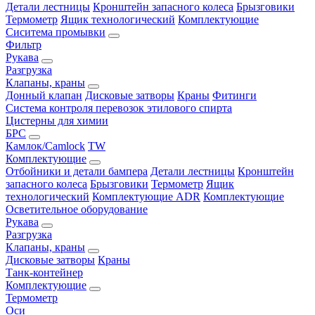
Детали лестницы
Кронштейн запасного колеса
Брызговики
Термометр
Ящик технологический
Комплектующие
Сиситема промывки
Фильтр
Рукава
Разгрузка
Клапаны, краны
Донный клапан
Дисковые затворы
Краны
Фитинги
Система контроля перевозок этилового спирта
Цистерны для химии
БРС
Камлок/Camlock
TW
Комплектующие
Отбойники и детали бампера
Детали лестницы
Кронштейн
запасного колеса
Брызговики
Термометр
Ящик
технологический
Комплектующие ADR
Комплектующие
Осветительное оборудование
Рукава
Разгрузка
Клапаны, краны
Дисковые затворы
Краны
Танк-контейнер
Комплектующие
Термометр
Оси