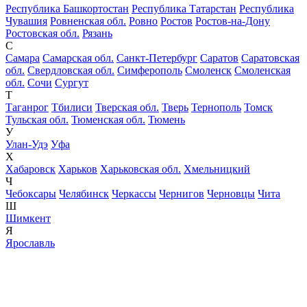
Республика Башкортостан
Республика Татарстан
Республика
Чувашия
Ровненская обл.
Ровно
Ростов
Ростов-на-Дону
Ростовская обл.
Рязань
С
Самара
Самарская обл.
Санкт-Петербург
Саратов
Саратовская
обл.
Свердловская обл.
Симферополь
Смоленск
Смоленская
обл.
Сочи
Сургут
Т
Таганрог
Тбилиси
Тверская обл.
Тверь
Тернополь
Томск
Тульская обл.
Тюменская обл.
Тюмень
У
Улан-Удэ
Уфа
Х
Хабаровск
Харьков
Харьковская обл.
Хмельницкий
Ч
Чебоксары
Челябинск
Черкассы
Чернигов
Черновцы
Чита
Ш
Шимкент
Я
Ярославль