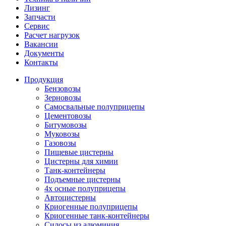
Лизинг
Запчасти
Сервис
Расчет нагрузок
Вакансии
Документы
Контакты
Продукция
Бензовозы
Зерновозы
Самосвальные полуприцепы
Цементовозы
Битумовозы
Муковозы
Газовозы
Пищевые цистерны
Цистерны для химии
Танк-контейнеры
Подъемные цистерны
4х осные полуприцепы
Автоцистерны
Криогенные полуприцепы
Криогенные танк-контейнеры
Силосы из алюминия