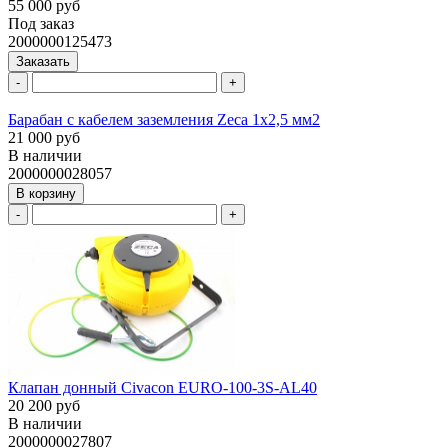
55 000 руб
Под заказ
2000000125473
Заказать
-
+
Барабан с кабелем заземления Zeca 1х2,5 мм2
21 000 руб
В наличии
2000000028057
В корзину
-
+
Клапан донный Civacon EURO-100-3S-AL40
20 200 руб
В наличии
2000000027807