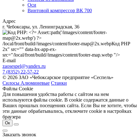
Оси
Винтовой компрессор ВК 700
Адрес
г. Чебоксары, ул. Ленинградская, 36
/local/front/build//images/content/footer-map@2x.webp
Код PHP
2x" src="" data-bx-app-ex-
src="/local/front/build//images/content/footer-map.webp "/>
E-mail
zaosespel@yandex.ru
7 (8352) 22-57-22
© 2026 ЗАО «Чебоксарское предприятие «Сеспель»
Силосы Алюминевые
Станки
Файлы Cookie
Для повышения удобства работы с сайтом на нем
используются файлы cookie. В cookie содержатся данные о
Ваших прошлых посещениях сайта. Если Вы не хотите, чтобы
эти данные обрабатывались, отключите cookie в настройках
браузера
Ок
Заказать звонок