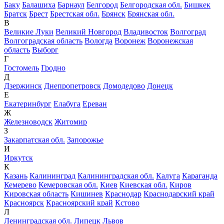
Баку
Балашиха
Барнаул
Белгород
Белгородская обл.
Бишкек
Братск
Брест
Брестская обл.
Брянск
Брянская обл.
В
Великие Луки
Великий Новгород
Владивосток
Волгоград
Волгоградская область
Вологда
Воронеж
Воронежская
область
Выборг
Г
Гостомель
Гродно
Д
Дзержинск
Днепропетровск
Домодедово
Донецк
Е
Екатеринбург
Елабуга
Ереван
Ж
Железноводск
Житомир
З
Закарпатская обл.
Запорожье
И
Иркутск
К
Казань
Калининград
Калининградская обл.
Калуга
Караганда
Кемерево
Кемеровская обл.
Киев
Киевская обл.
Киров
Кировская область
Кишинев
Краснодар
Краснодарский край
Красноярск
Красноярский край
Кстово
Л
Ленинградская обл.
Липецк
Львов