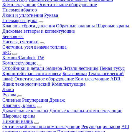
Комплектующие
Осветительное оборудование
Пневмовибратор
Люки и уплотнения
Рукава
Пневморазгрузка
Клапаны сброса давления
Обратные клапаны
Шаровые краны
Дисковые затворы и коплектующие
Бензовозы
Насосы, счетчики
Счетчики, узел выдачи топлива
БРС
Камлок/Camlock
TW
Комплектующие
Отбойники и детали бампера
Детали лестницы
Пенал-тубус
Кронштейн запасного колеса
Брызговики
Технологический
шкаф
Осветительное оборудование
Комплектующие ADR
Ящик технологический
Комплектующие
Люки
Рукава
Сливные
Рекуперация
Дренаж
Клапаны, краны
Дыхательные клапаны
Донные клапаны и комплектующие
Шаровые краны
Нижний налив
Оптический сенсор и комплектующие
Рекуперация паров
API
адаптер и комплектующие
Пневмораспределители