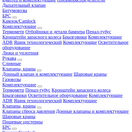
Дыхательный клапан
Битумовозы
БРС
Камлок/Camlock
Комплектующие
Термометр
Отбойники и детали бампера
Пенал-тубус
Кронштейн запасного колеса
Брызговики
Комплектующие
ADR
Ящик технологический
Комплектующие
Осветительное
оборудование
Люки и уплотния
Рукава
Сливные
Клапаны, краны
Донный клапан и комплектующие
Шаровые краны
Газовозы
Комплектующие
Термометр
Пенал-тубус
Кронштейн запасного колеса
Брызговики
Осветительное оборудование
Комплектующие
ADR
Ящик технологический
Комплектующие
Клапаны, краны
Клапаны сброса давления
Донные клапаны и комплектующие
Шаровые краны
Пищевые цистерны
БРС