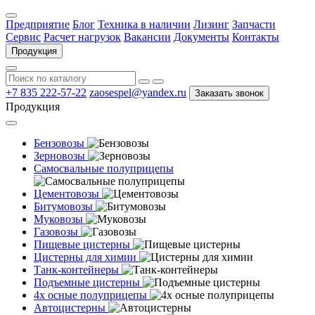
Предприятие
Блог
Техника в наличии
Лизинг
Запчасти
Сервис
Расчет нагрузок
Вакансии
Документы
Контакты
Продукция
+7 835 222-57-22
zaosespel@yandex.ru
Заказать звонок
Продукция
Бензовозы
Зерновозы
Самосвальные полуприцепы
Цементовозы
Битумовозы
Муковозы
Газовозы
Пищевые цистерны
Цистерны для химии
Танк-контейнеры
Подъемные цистерны
4х осные полуприцепы
Автоцистерны