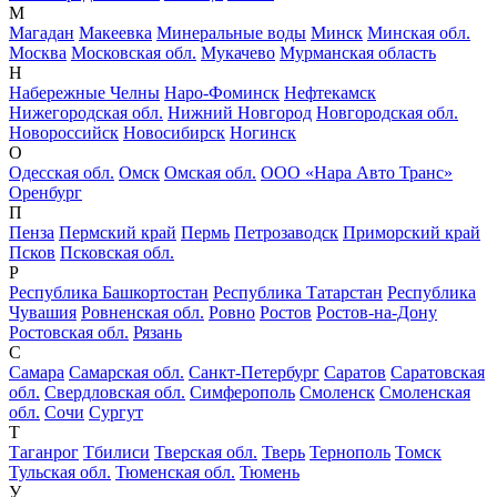
М
Магадан
Макеевка
Минеральные воды
Минск
Минская обл.
Москва
Московская обл.
Мукачево
Мурманская область
Н
Набережные Челны
Наро-Фоминск
Нефтекамск
Нижегородская обл.
Нижний Новгород
Новгородская обл.
Новороссийск
Новосибирск
Ногинск
О
Одесская обл.
Омск
Омская обл.
ООО «Нара Авто Транс»
Оренбург
П
Пенза
Пермский край
Пермь
Петрозаводск
Приморский край
Псков
Псковская обл.
Р
Республика Башкортостан
Республика Татарстан
Республика
Чувашия
Ровненская обл.
Ровно
Ростов
Ростов-на-Дону
Ростовская обл.
Рязань
С
Самара
Самарская обл.
Санкт-Петербург
Саратов
Саратовская
обл.
Свердловская обл.
Симферополь
Смоленск
Смоленская
обл.
Сочи
Сургут
Т
Таганрог
Тбилиси
Тверская обл.
Тверь
Тернополь
Томск
Тульская обл.
Тюменская обл.
Тюмень
У