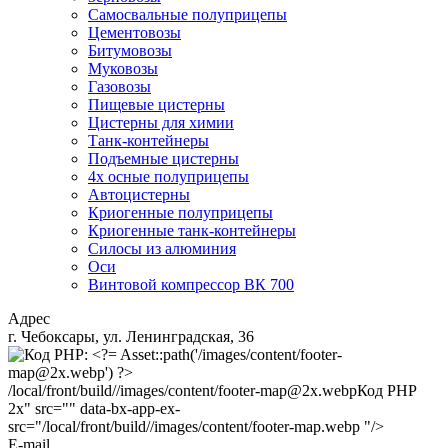
Самосвальные полуприцепы
Цементовозы
Битумовозы
Муковозы
Газовозы
Пищевые цистерны
Цистерны для химии
Танк-контейнеры
Подъемные цистерны
4х осные полуприцепы
Автоцистерны
Криогенные полуприцепы
Криогенные танк-контейнеры
Силосы из алюминия
Оси
Винтовой компрессор ВК 700
Адрес
г. Чебоксары, ул. Ленинградская, 36
/local/front/build//images/content/footer-map@2x.webp
Код PHP
2x" src="" data-bx-app-ex-
src="/local/front/build//images/content/footer-map.webp "/>
E-mail