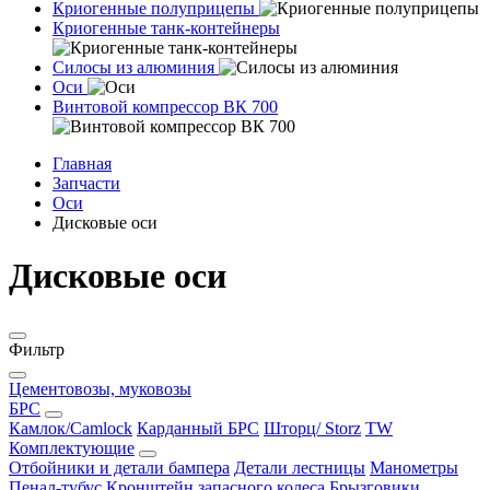
Криогенные полуприцепы
Криогенные танк-контейнеры
Силосы из алюминия
Оси
Винтовой компрессор ВК 700
Главная
Запчасти
Оси
Дисковые оси
Дисковые оси
Фильтр
Цементовозы, муковозы
БРС
Камлок/Camlock
Карданный БРС
Шторц/ Storz
TW
Комплектующие
Отбойники и детали бампера
Детали лестницы
Манометры
Пенал-тубус
Кронштейн запасного колеса
Брызговики