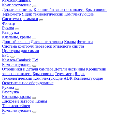
Камлок/Camlock
Комплектующие
Детали лестницы
Кронштейн запасного колеса
Брызговики
Термометр
Ящик технологический
Комплектующие
Сиситема промывки
Фильтр
Рукава
Разгрузка
Клапаны, краны
Донный клапан
Дисковые затворы
Краны
Фитинги
Система контроля перевозок этилового спирта
Цистерны для химии
БРС
Камлок/Camlock
TW
Комплектующие
Отбойники и детали бампера
Детали лестницы
Кронштейн
запасного колеса
Брызговики
Термометр
Ящик
технологический
Комплектующие ADR
Комплектующие
Осветительное оборудование
Рукава
Разгрузка
Клапаны, краны
Дисковые затворы
Краны
Танк-контейнер
Комплектующие