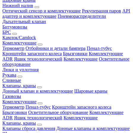
Шаровые краны
Нижний налив
Оптический сенсор и комплектующие
Рекуперация паров
API
адаптер и комплектующие
Пневмораспределители
Дыхательный клапан
Битумовозы
БРС
Камлок/Camlock
Комплектующие
Термометр
Отбойники и детали бампера
Пенал-тубус
Кронштейн запасного колеса
Брызговики
Комплектующие
ADR
Ящик технологический
Комплектующие
Осветительное
оборудование
Люки и уплотния
Рукава
Сливные
Клапаны, краны
Донный клапан и комплектующие
Шаровые краны
Газовозы
Комплектующие
Термометр
Пенал-тубус
Кронштейн запасного колеса
Брызговики
Осветительное оборудование
Комплектующие
ADR
Ящик технологический
Комплектующие
Клапаны, краны
Клапаны сброса давления
Донные клапаны и комплектующие