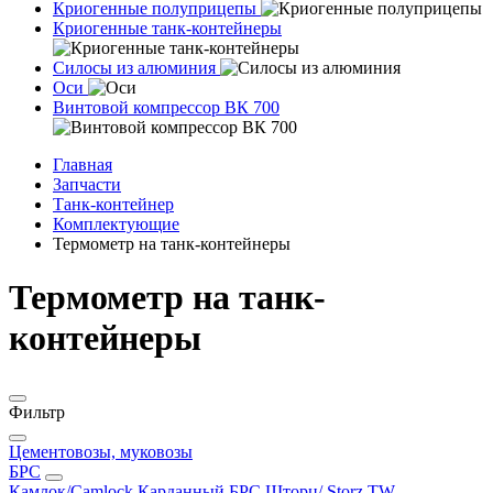
Криогенные полуприцепы
Криогенные танк-контейнеры
Силосы из алюминия
Оси
Винтовой компрессор ВК 700
Главная
Запчасти
Танк-контейнер
Комплектующие
Термометр на танк-контейнеры
Термометр на танк-
контейнеры
Фильтр
Цементовозы, муковозы
БРС
Камлок/Camlock
Карданный БРС
Шторц/ Storz
TW