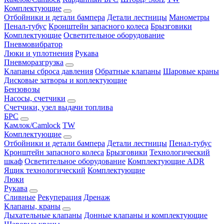
Комплектующие
Отбойники и детали бампера
Детали лестницы
Манометры
Пенал-тубус
Кронштейн запасного колеса
Брызговики
Комплектующие
Осветительное оборудование
Пневмовибратор
Люки и уплотнения
Рукава
Пневморазгрузка
Клапаны сброса давления
Обратные клапаны
Шаровые краны
Дисковые затворы и коплектующие
Бензовозы
Насосы, счетчики
Счетчики, узел выдачи топлива
БРС
Камлок/Camlock
TW
Комплектующие
Отбойники и детали бампера
Детали лестницы
Пенал-тубус
Кронштейн запасного колеса
Брызговики
Технологический
шкаф
Осветительное оборудование
Комплектующие ADR
Ящик технологический
Комплектующие
Люки
Рукава
Сливные
Рекуперация
Дренаж
Клапаны, краны
Дыхательные клапаны
Донные клапаны и комплектующие