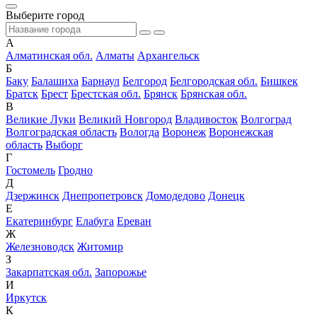
Выберите город
А
Алматинская обл.
Алматы
Архангельск
Б
Баку
Балашиха
Барнаул
Белгород
Белгородская обл.
Бишкек
Братск
Брест
Брестская обл.
Брянск
Брянская обл.
В
Великие Луки
Великий Новгород
Владивосток
Волгоград
Волгоградская область
Вологда
Воронеж
Воронежская
область
Выборг
Г
Гостомель
Гродно
Д
Дзержинск
Днепропетровск
Домодедово
Донецк
Е
Екатеринбург
Елабуга
Ереван
Ж
Железноводск
Житомир
З
Закарпатская обл.
Запорожье
И
Иркутск
К