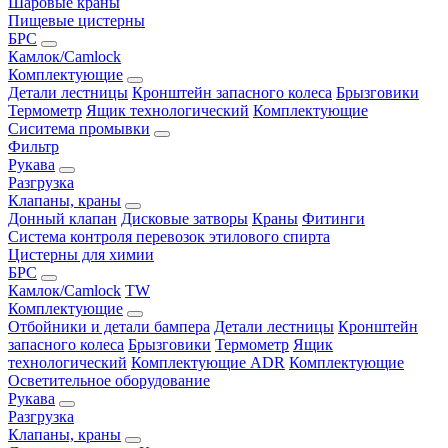
Шаровые краны
Пищевые цистерны
БРС
Камлок/Camlock
Комплектующие
Детали лестницы
Кронштейн запасного колеса
Брызговики
Термометр
Ящик технологический
Комплектующие
Сиситема промывки
Фильтр
Рукава
Разгрузка
Клапаны, краны
Донный клапан
Дисковые затворы
Краны
Фитинги
Система контроля перевозок этилового спирта
Цистерны для химии
БРС
Камлок/Camlock
TW
Комплектующие
Отбойники и детали бампера
Детали лестницы
Кронштейн
запасного колеса
Брызговики
Термометр
Ящик
технологический
Комплектующие ADR
Комплектующие
Осветительное оборудование
Рукава
Разгрузка
Клапаны, краны