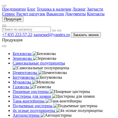
Предприятие
Блог
Техника в наличии
Лизинг
Запчасти
Сервис
Расчет нагрузок
Вакансии
Документы
Контакты
Продукция
+7 835 222-57-22
zaosespel@yandex.ru
Заказать звонок
Продукция
Бензовозы
Зерновозы
Самосвальные полуприцепы
Цементовозы
Битумовозы
Муковозы
Газовозы
Пищевые цистерны
Цистерны для химии
Танк-контейнеры
Подъемные цистерны
4х осные полуприцепы
Автоцистерны