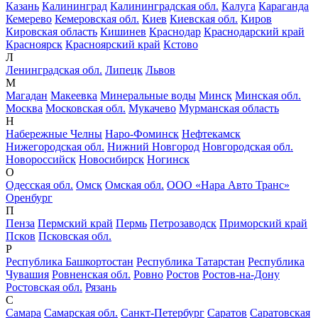
Казань
Калининград
Калининградская обл.
Калуга
Караганда
Кемерево
Кемеровская обл.
Киев
Киевская обл.
Киров
Кировская область
Кишинев
Краснодар
Краснодарский край
Красноярск
Красноярский край
Кстово
Л
Ленинградская обл.
Липецк
Львов
М
Магадан
Макеевка
Минеральные воды
Минск
Минская обл.
Москва
Московская обл.
Мукачево
Мурманская область
Н
Набережные Челны
Наро-Фоминск
Нефтекамск
Нижегородская обл.
Нижний Новгород
Новгородская обл.
Новороссийск
Новосибирск
Ногинск
О
Одесская обл.
Омск
Омская обл.
ООО «Нара Авто Транс»
Оренбург
П
Пенза
Пермский край
Пермь
Петрозаводск
Приморский край
Псков
Псковская обл.
Р
Республика Башкортостан
Республика Татарстан
Республика
Чувашия
Ровненская обл.
Ровно
Ростов
Ростов-на-Дону
Ростовская обл.
Рязань
С
Самара
Самарская обл.
Санкт-Петербург
Саратов
Саратовская