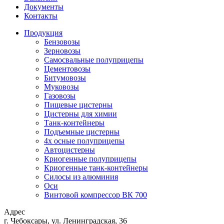
Документы
Контакты
Продукция
Бензовозы
Зерновозы
Самосвальные полуприцепы
Цементовозы
Битумовозы
Муковозы
Газовозы
Пищевые цистерны
Цистерны для химии
Танк-контейнеры
Подъемные цистерны
4х осные полуприцепы
Автоцистерны
Криогенные полуприцепы
Криогенные танк-контейнеры
Силосы из алюминия
Оси
Винтовой компрессор ВК 700
Адрес
г. Чебоксары, ул. Ленинградская, 36