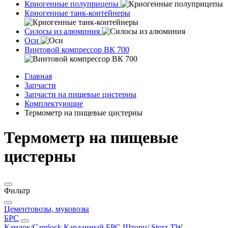
Криогенные полуприцепы
Криогенные танк-контейнеры
Силосы из алюминия
Оси
Винтовой компрессор ВК 700
Главная
Запчасти
Запчасти на пищевые цистерны
Комплектующие
Термометр на пищевые цистерны
Термометр на пищевые
цистерны
Фильтр
Цементовозы, муковозы
БРС
Камлок/Camlock
Карданный БРС
Шторц/ Storz
TW