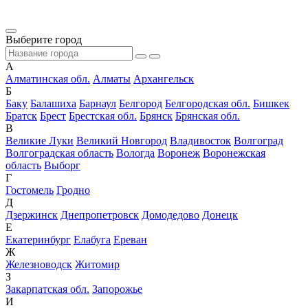
Выберите город
А
Алматинская обл.
Алматы
Архангельск
Б
Баку
Балашиха
Барнаул
Белгород
Белгородская обл.
Бишкек
Братск
Брест
Брестская обл.
Брянск
Брянская обл.
В
Великие Луки
Великий Новгород
Владивосток
Волгоград
Волгоградская область
Вологда
Воронеж
Воронежская
область
Выборг
Г
Гостомель
Гродно
Д
Дзержинск
Днепропетровск
Домодедово
Донецк
Е
Екатеринбург
Елабуга
Ереван
Ж
Железноводск
Житомир
З
Закарпатская обл.
Запорожье
И