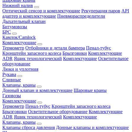
Шаровые краны
Нижний налив
Оптический сенсор и комплектующие
Рекуперация паров
API
адаптер и комплектующие
Пневмораспределители
Дыхательный клапан
Битумовозы
БРС
Камлок/Camlock
Комплектующие
Термометр
Отбойники и детали бампера
Пенал-тубус
Кронштейн запасного колеса
Брызговики
Комплектующие
ADR
Ящик технологический
Комплектующие
Осветительное
оборудование
Люки и уплотния
Рукава
Сливные
Клапаны, краны
Донный клапан и комплектующие
Шаровые краны
Газовозы
Комплектующие
Термометр
Пенал-тубус
Кронштейн запасного колеса
Брызговики
Осветительное оборудование
Комплектующие
ADR
Ящик технологический
Комплектующие
Клапаны, краны
Клапаны сброса давления
Донные клапаны и комплектующие