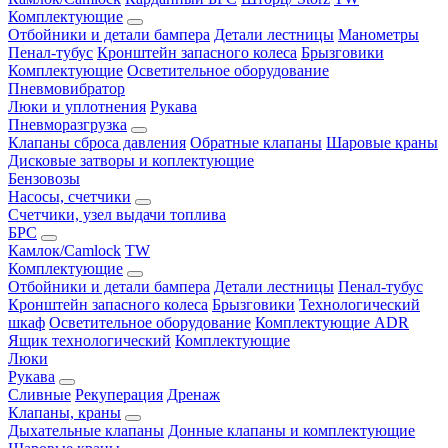
Комплектующие
Отбойники и детали бампера
Детали лестницы
Манометры
Пенал-тубус
Кронштейн запасного колеса
Брызговики
Комплектующие
Осветительное оборудование
Пневмовибратор
Люки и уплотнения
Рукава
Пневморазгрузка
Клапаны сброса давления
Обратные клапаны
Шаровые краны
Дисковые затворы и коплектующие
Бензовозы
Насосы, счетчики
Счетчики, узел выдачи топлива
БРС
Камлок/Camlock
TW
Комплектующие
Отбойники и детали бампера
Детали лестницы
Пенал-тубус
Кронштейн запасного колеса
Брызговики
Технологический
шкаф
Осветительное оборудование
Комплектующие ADR
Ящик технологический
Комплектующие
Люки
Рукава
Сливные
Рекуперация
Дренаж
Клапаны, краны
Дыхательные клапаны
Донные клапаны и комплектующие