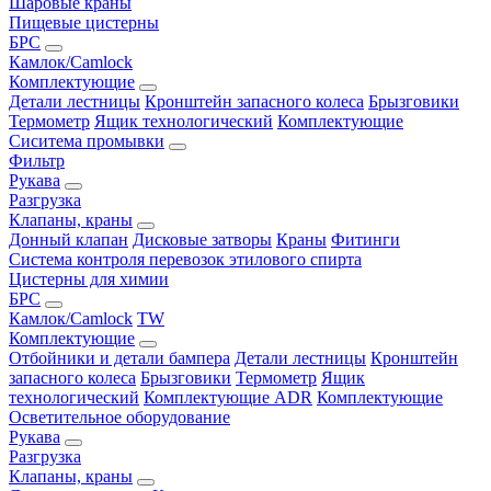
Шаровые краны
Пищевые цистерны
БРС
Камлок/Camlock
Комплектующие
Детали лестницы
Кронштейн запасного колеса
Брызговики
Термометр
Ящик технологический
Комплектующие
Сиситема промывки
Фильтр
Рукава
Разгрузка
Клапаны, краны
Донный клапан
Дисковые затворы
Краны
Фитинги
Система контроля перевозок этилового спирта
Цистерны для химии
БРС
Камлок/Camlock
TW
Комплектующие
Отбойники и детали бампера
Детали лестницы
Кронштейн
запасного колеса
Брызговики
Термометр
Ящик
технологический
Комплектующие ADR
Комплектующие
Осветительное оборудование
Рукава
Разгрузка
Клапаны, краны