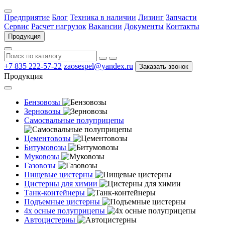
Предприятие
Блог
Техника в наличии
Лизинг
Запчасти
Сервис
Расчет нагрузок
Вакансии
Документы
Контакты
Продукция
+7 835 222-57-22
zaosespel@yandex.ru
Заказать звонок
Продукция
Бензовозы
Зерновозы
Самосвальные полуприцепы
Цементовозы
Битумовозы
Муковозы
Газовозы
Пищевые цистерны
Цистерны для химии
Танк-контейнеры
Подъемные цистерны
4х осные полуприцепы
Автоцистерны