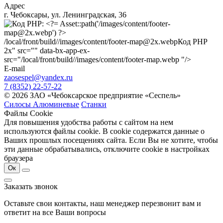
Адрес
г. Чебоксары, ул. Ленинградская, 36
/local/front/build//images/content/footer-map@2x.webp
Код PHP
2x" src="" data-bx-app-ex-
src="/local/front/build//images/content/footer-map.webp "/>
E-mail
zaosespel@yandex.ru
7 (8352) 22-57-22
© 2026 ЗАО «Чебоксарское предприятие «Сеспель»
Силосы Алюминевые
Станки
Файлы Cookie
Для повышения удобства работы с сайтом на нем
используются файлы cookie. В cookie содержатся данные о
Ваших прошлых посещениях сайта. Если Вы не хотите, чтобы
эти данные обрабатывались, отключите cookie в настройках
браузера
Ок
Заказать звонок
Оставьте свои контакты, наш менеджер перезвонит вам и
ответит на все Ваши вопросы