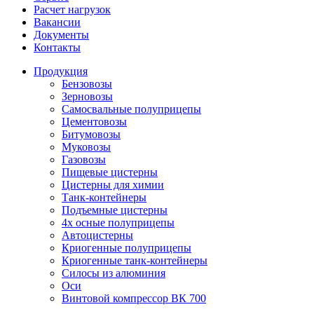
Расчет нагрузок
Вакансии
Документы
Контакты
Продукция
Бензовозы
Зерновозы
Самосвальные полуприцепы
Цементовозы
Битумовозы
Муковозы
Газовозы
Пищевые цистерны
Цистерны для химии
Танк-контейнеры
Подъемные цистерны
4х осные полуприцепы
Автоцистерны
Криогенные полуприцепы
Криогенные танк-контейнеры
Силосы из алюминия
Оси
Винтовой компрессор ВК 700