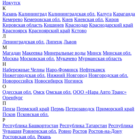
Иркутск
К
Казань
Калининград
Калининградская обл.
Калуга
Караганда
Кемерево
Кемеровская обл.
Киев
Киевская обл.
Киров
Кировская область
Кишинев
Краснодар
Краснодарский край
Красноярск
Красноярский край
Кстово
Л
Ленинградская обл.
Липецк
Львов
М
Магадан
Макеевка
Минеральные воды
Минск
Минская обл.
Москва
Московская обл.
Мукачево
Мурманская область
Н
Набережные Челны
Наро-Фоминск
Нефтекамск
Нижегородская обл.
Нижний Новгород
Новгородская обл.
Новороссийск
Новосибирск
Ногинск
О
Одесская обл.
Омск
Омская обл.
ООО «Нара Авто Транс»
Оренбург
П
Пенза
Пермский край
Пермь
Петрозаводск
Приморский край
Псков
Псковская обл.
Р
Республика Башкортостан
Республика Татарстан
Республика
Чувашия
Ровненская обл.
Ровно
Ростов
Ростов-на-Дону
Ростовская обл.
Рязань