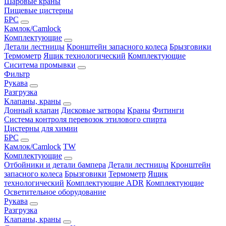
Шаровые краны
Пищевые цистерны
БРС
Камлок/Camlock
Комплектующие
Детали лестницы
Кронштейн запасного колеса
Брызговики
Термометр
Ящик технологический
Комплектующие
Сиситема промывки
Фильтр
Рукава
Разгрузка
Клапаны, краны
Донный клапан
Дисковые затворы
Краны
Фитинги
Система контроля перевозок этилового спирта
Цистерны для химии
БРС
Камлок/Camlock
TW
Комплектующие
Отбойники и детали бампера
Детали лестницы
Кронштейн
запасного колеса
Брызговики
Термометр
Ящик
технологический
Комплектующие ADR
Комплектующие
Осветительное оборудование
Рукава
Разгрузка
Клапаны, краны