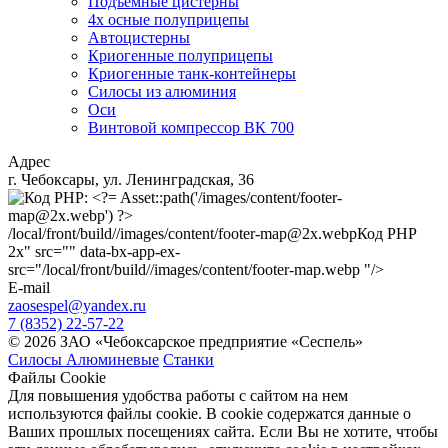
Подъемные цистерны
4х осные полуприцепы
Автоцистерны
Криогенные полуприцепы
Криогенные танк-контейнеры
Силосы из алюминия
Оси
Винтовой компрессор ВК 700
Адрес
г. Чебоксары, ул. Ленинградская, 36
/local/front/build//images/content/footer-map@2x.webp
Код PHP
2x" src="" data-bx-app-ex-
src="/local/front/build//images/content/footer-map.webp "/>
E-mail
zaosespel@yandex.ru
7 (8352) 22-57-22
© 2026 ЗАО «Чебоксарское предприятие «Сеспель»
Силосы Алюминевые
Станки
Файлы Cookie
Для повышения удобства работы с сайтом на нем
используются файлы cookie. В cookie содержатся данные о
Ваших прошлых посещениях сайта. Если Вы не хотите, чтобы