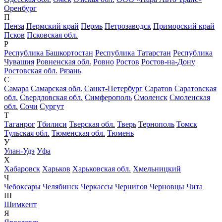
Оренбург
П
Пенза
Пермский край
Пермь
Петрозаводск
Приморский край
Псков
Псковская обл.
Р
Республика Башкортостан
Республика Татарстан
Республика
Чувашия
Ровненская обл.
Ровно
Ростов
Ростов-на-Дону
Ростовская обл.
Рязань
С
Самара
Самарская обл.
Санкт-Петербург
Саратов
Саратовская
обл.
Свердловская обл.
Симферополь
Смоленск
Смоленская
обл.
Сочи
Сургут
Т
Таганрог
Тбилиси
Тверская обл.
Тверь
Тернополь
Томск
Тульская обл.
Тюменская обл.
Тюмень
У
Улан-Удэ
Уфа
Х
Хабаровск
Харьков
Харьковская обл.
Хмельницкий
Ч
Чебоксары
Челябинск
Черкассы
Чернигов
Черновцы
Чита
Ш
Шимкент
Я