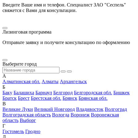
Введите Ваше имя и телефон. Специалист ЗАО "Сеспель"
свяжется с Вами для консультации.
Лизинговая программа
Отправьте заявку и получите консультацию по оформлению
Выберите город
А
Алматинская обл.
Алматы
Архангельск
Б
Баку
Балашиха
Барнаул
Белгород
Белгородская обл.
Бишкек
Братск
Брест
Брестская обл.
Брянск
Брянская обл.
В
Великие Луки
Великий Новгород
Владивосток
Волгоград
Волгоградская область
Вологда
Воронеж
Воронежская
область
Выборг
Г
Гостомель
Гродно
Д