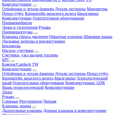
Комплектующие
Отбойники и детали бампера
Детали лестницы
Манометры
Пенал-тубус
Кронштейн запасного колеса
Брызговики
Комплектующие
Осветительное оборудование
Пневмовибратор
Люки и уплотнения
Рукава
Пневморазгрузка
Клапаны сброса давления
Обратные клапаны
Шаровые краны
Дисковые затворы и коплектующие
Бензовозы
Насосы, счетчики
Счетчики, узел выдачи топлива
БРС
Камлок/Camlock
TW
Комплектующие
Отбойники и детали бампера
Детали лестницы
Пенал-тубус
Кронштейн запасного колеса
Брызговики
Технологический
шкаф
Осветительное оборудование
Комплектующие ADR
Ящик технологический
Комплектующие
Люки
Рукава
Сливные
Рекуперация
Дренаж
Клапаны, краны
Дыхательные клапаны
Донные клапаны и комплектующие