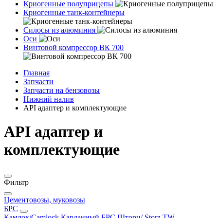
Криогенные полуприцепы
Криогенные танк-контейнеры
Силосы из алюминия
Оси
Винтовой компрессор ВК 700
Главная
Запчасти
Запчасти на бензовозы
Нижний налив
API адаптер и комплектующие
API адаптер и
комплектующие
Фильтр
Цементовозы, муковозы
БРС
Камлок/Camlock
Карданный БРС
Шторц/ Storz
TW