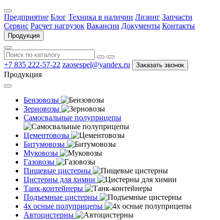
Предприятие
Блог
Техника в наличии
Лизинг
Запчасти
Сервис
Расчет нагрузок
Вакансии
Документы
Контакты
Продукция
+7 835 222-57-22
zaosespel@yandex.ru
Заказать звонок
Продукция
Бензовозы
Зерновозы
Самосвальные полуприцепы
Цементовозы
Битумовозы
Муковозы
Газовозы
Пищевые цистерны
Цистерны для химии
Танк-контейнеры
Подъемные цистерны
4х осные полуприцепы
Автоцистерны