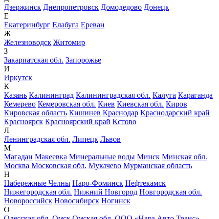
Дзержинск
Днепропетровск
Домодедово
Донецк
Е
Екатеринбург
Елабуга
Ереван
Ж
Железноводск
Житомир
З
Закарпатская обл.
Запорожье
И
Иркутск
К
Казань
Калининград
Калининградская обл.
Калуга
Караганда
Кемерево
Кемеровская обл.
Киев
Киевская обл.
Киров
Кировская область
Кишинев
Краснодар
Краснодарский край
Красноярск
Красноярский край
Кстово
Л
Ленинградская обл.
Липецк
Львов
М
Магадан
Макеевка
Минеральные воды
Минск
Минская обл.
Москва
Московская обл.
Мукачево
Мурманская область
Н
Набережные Челны
Наро-Фоминск
Нефтекамск
Нижегородская обл.
Нижний Новгород
Новгородская обл.
Новороссийск
Новосибирск
Ногинск
О
Одесская обл.
Омск
Омская обл.
ООО «Нара Авто Транс»