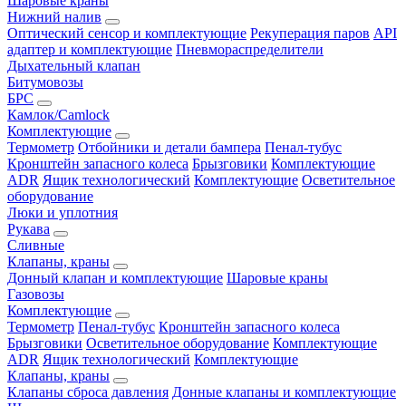
Шаровые краны
Нижний налив
Оптический сенсор и комплектующие
Рекуперация паров
API
адаптер и комплектующие
Пневмораспределители
Дыхательный клапан
Битумовозы
БРС
Камлок/Camlock
Комплектующие
Термометр
Отбойники и детали бампера
Пенал-тубус
Кронштейн запасного колеса
Брызговики
Комплектующие
ADR
Ящик технологический
Комплектующие
Осветительное
оборудование
Люки и уплотния
Рукава
Сливные
Клапаны, краны
Донный клапан и комплектующие
Шаровые краны
Газовозы
Комплектующие
Термометр
Пенал-тубус
Кронштейн запасного колеса
Брызговики
Осветительное оборудование
Комплектующие
ADR
Ящик технологический
Комплектующие
Клапаны, краны
Клапаны сброса давления
Донные клапаны и комплектующие