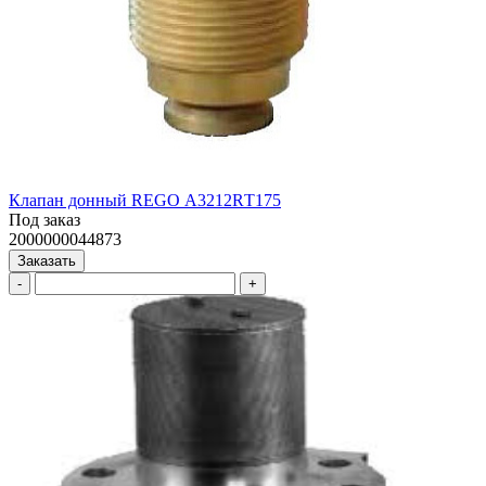
Клапан донный REGO А3212RТ175
Под заказ
2000000044873
Заказать
-
+