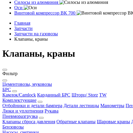
Силосы из алюминия
Оси
Винтовой компрессор ВК 700
Главная
Запчасти
Запчасти на газовозы
Клапаны, краны
Клапаны, краны
Фильтр
Цементовозы, муковозы
БРС
Камлок/Camlock
Карданный БРС
Шторц/ Storz
TW
Комплектующие
Отбойники и детали бампера
Детали лестницы
Манометры
Пен
Люки и уплотнения
Рукава
Пневморазгрузка
Клапаны сброса давления
Обратные клапаны
Шаровые краны
Бензовозы
Насосы, счетчики