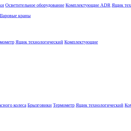
ки
Осветительное оборудование
Комплектующие ADR
Ящик тех
Шаровые краны
мометр
Ящик технологический
Комплектующие
сного колеса
Брызговики
Термометр
Ящик технологический
Ко