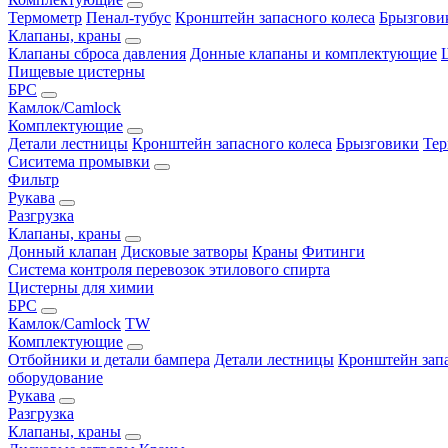
Термометр
Пенал-тубус
Кронштейн запасного колеса
Брызгови
Клапаны, краны
Клапаны сброса давления
Донные клапаны и комплектующие
Пищевые цистерны
БРС
Камлок/Camlock
Комплектующие
Детали лестницы
Кронштейн запасного колеса
Брызговики
Тер
Сиситема промывки
Фильтр
Рукава
Разгрузка
Клапаны, краны
Донный клапан
Дисковые затворы
Краны
Фитинги
Система контроля перевозок этилового спирта
Цистерны для химии
БРС
Камлок/Camlock
TW
Комплектующие
Отбойники и детали бампера
Детали лестницы
Кронштейн запа
оборудование
Рукава
Разгрузка
Клапаны, краны