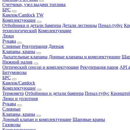
Счетчики, узел выдачи топлива
БРС
Камлок/Camlock
TW
Комплектующие
Отбойники и детали бампера
Детали лестницы
Пенал-тубус
Кр
технологический
Комплектующие
Люки
Рукава
Сливные
Рекуперация
Дренаж
Клапаны, краны
Дыхательные клапаны
Донные клапаны и комплектующие
Шар
Нижний налив
Оптический сенсор и комплектующие
Рекуперация паров
API 
Битумовозы
БРС
Камлок/Camlock
Комплектующие
Термометр
Отбойники и детали бампера
Пенал-тубус
Кронштей
Люки и уплотния
Рукава
Сливные
Клапаны, краны
Донный клапан и комплектующие
Шаровые краны
Газовозы
Комплектующие