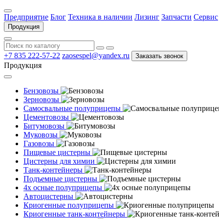
Предприятие
Блог
Техника в наличии
Лизинг
Запчасти
Сервис
Продукция
+7 835 222-57-22
zaosespel@yandex.ru
Заказать звонок
Продукция
Бензовозы
Зерновозы
Самосвальные полуприцепы
Цементовозы
Битумовозы
Муковозы
Газовозы
Пищевые цистерны
Цистерны для химии
Танк-контейнеры
Подъемные цистерны
4х осные полуприцепы
Автоцистерны
Криогенные полуприцепы
Криогенные танк-контейнеры