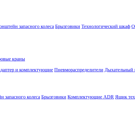
онштейн запасного колеса
Брызговики
Технологический шкаф
О
овые краны
адаптер и комплектующие
Пневмораспределители
Дыхательный 
н запасного колеса
Брызговики
Комплектующие ADR
Ящик тех