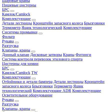
Шаровые краны
Пищевые цистерны
БРС
Камлок/Camlock
Комплектующие
Детали лестницы
Кронштейн запасного колеса
Брызговики
Термометр
Ящик технологический
Комплектующие
Сиситема промывки
Фильтр
Рукава
Разгрузка
Клапаны, краны
Донный клапан
Дисковые затворы
Краны
Фитинги
Система контроля перевозок этилового спирта
Цистерны для химии
БРС
Камлок/Camlock
TW
Комплектующие
Отбойники и детали бампера
Детали лестницы
Кронштейн
запасного колеса
Брызговики
Термометр
Ящик
технологический
Комплектующие ADR
Комплектующие
Осветительное оборудование
Рукава
Разгрузка
Клапаны, краны