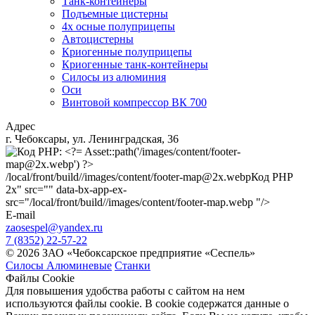
Танк-контейнеры
Подъемные цистерны
4х осные полуприцепы
Автоцистерны
Криогенные полуприцепы
Криогенные танк-контейнеры
Силосы из алюминия
Оси
Винтовой компрессор ВК 700
Адрес
г. Чебоксары, ул. Ленинградская, 36
/local/front/build//images/content/footer-map@2x.webp
Код PHP
2x" src="" data-bx-app-ex-
src="/local/front/build//images/content/footer-map.webp "/>
E-mail
zaosespel@yandex.ru
7 (8352) 22-57-22
© 2026 ЗАО «Чебоксарское предприятие «Сеспель»
Силосы Алюминевые
Станки
Файлы Cookie
Для повышения удобства работы с сайтом на нем
используются файлы cookie. В cookie содержатся данные о