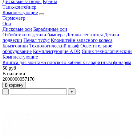
Дисковые затворы
Краны
Танк-контейнер
Комплектующие
Термометр
Оси
Дисковые оси
Барабанные оси
Отбойники и детали бампера
Детали лестницы
Детали
подвески
Пенал-тубус
Кронштейн запасного колеса
Брызговики
Технологический шкаф
Осветительное
оборудование
Комплектующие ADR
Ящик технологический
Комплектующие
Клипса для монтажа плоского кабеля к габаритным фонарям
50 руб
В наличии
2000000057170
В корзину
-
+