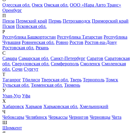
Одесская обл.
Омск
Омская обл.
ООО «Нара Авто Транс»
Оренбург
П
Пенза
Пермский край
Пермь
Петрозаводск
Приморский край
Псков
Псковская обл.
Р
Республика Башкортостан
Республика Татарстан
Республика
Чувашия
Ровненская обл.
Ровно
Ростов
Ростов-на-Дону
Ростовская обл.
Рязань
С
Самара
Самарская обл.
Санкт-Петербург
Саратов
Саратовская
обл.
Свердловская обл.
Симферополь
Смоленск
Смоленская
обл.
Сочи
Сургут
Т
Таганрог
Тбилиси
Тверская обл.
Тверь
Тернополь
Томск
Тульская обл.
Тюменская обл.
Тюмень
У
Улан-Удэ
Уфа
Х
Хабаровск
Харьков
Харьковская обл.
Хмельницкий
Ч
Чебоксары
Челябинск
Черкассы
Чернигов
Черновцы
Чита
Ш
Шимкент