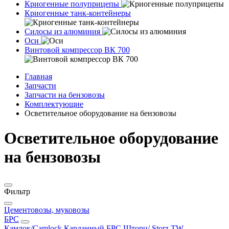
Криогенные полуприцепы
Криогенные танк-контейнеры
Силосы из алюминия
Оси
Винтовой компрессор ВК 700
Главная
Запчасти
Запчасти на бензовозы
Комплектующие
Осветительное оборудование на бензовозы
Осветительное оборудование
на бензовозы
Фильтр
Цементовозы, муковозы
БРС
Камлок/Camlock
Карданный БРС
Шторц/ Storz
TW