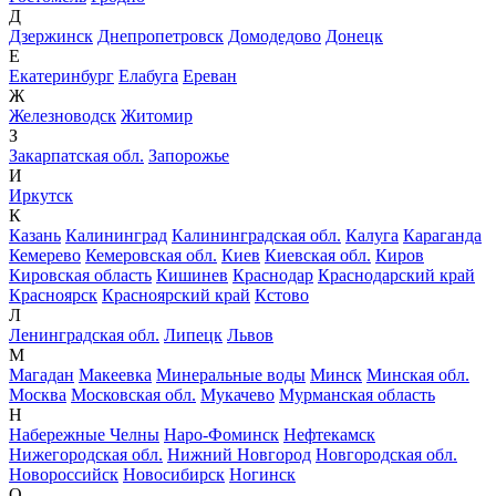
Д
Дзержинск
Днепропетровск
Домодедово
Донецк
Е
Екатеринбург
Елабуга
Ереван
Ж
Железноводск
Житомир
З
Закарпатская обл.
Запорожье
И
Иркутск
К
Казань
Калининград
Калининградская обл.
Калуга
Караганда
Кемерево
Кемеровская обл.
Киев
Киевская обл.
Киров
Кировская область
Кишинев
Краснодар
Краснодарский край
Красноярск
Красноярский край
Кстово
Л
Ленинградская обл.
Липецк
Львов
М
Магадан
Макеевка
Минеральные воды
Минск
Минская обл.
Москва
Московская обл.
Мукачево
Мурманская область
Н
Набережные Челны
Наро-Фоминск
Нефтекамск
Нижегородская обл.
Нижний Новгород
Новгородская обл.
Новороссийск
Новосибирск
Ногинск
О