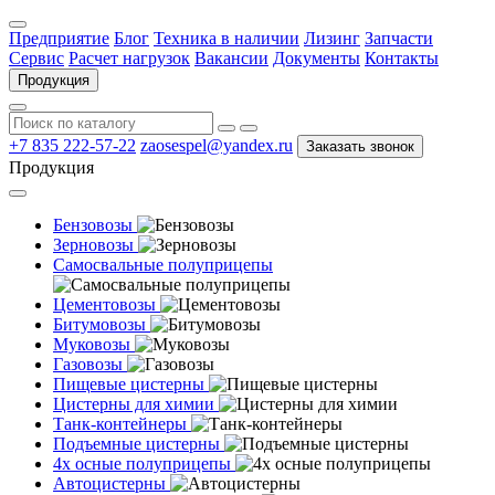
Предприятие
Блог
Техника в наличии
Лизинг
Запчасти
Сервис
Расчет нагрузок
Вакансии
Документы
Контакты
Продукция
+7 835 222-57-22
zaosespel@yandex.ru
Заказать звонок
Продукция
Бензовозы
Зерновозы
Самосвальные полуприцепы
Цементовозы
Битумовозы
Муковозы
Газовозы
Пищевые цистерны
Цистерны для химии
Танк-контейнеры
Подъемные цистерны
4х осные полуприцепы
Автоцистерны