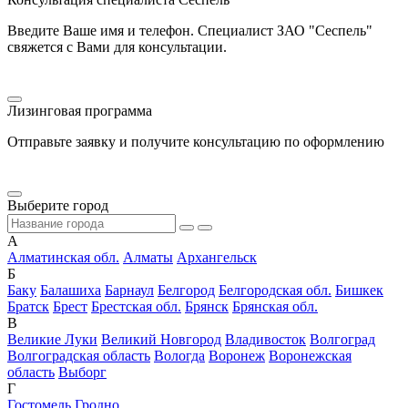
Введите Ваше имя и телефон. Специалист ЗАО "Сеспель"
свяжется с Вами для консультации.
Лизинговая программа
Отправьте заявку и получите консультацию по оформлению
Выберите город
А
Алматинская обл.
Алматы
Архангельск
Б
Баку
Балашиха
Барнаул
Белгород
Белгородская обл.
Бишкек
Братск
Брест
Брестская обл.
Брянск
Брянская обл.
В
Великие Луки
Великий Новгород
Владивосток
Волгоград
Волгоградская область
Вологда
Воронеж
Воронежская
область
Выборг
Г
Гостомель
Гродно