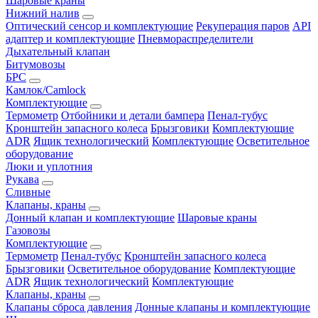
Шаровые краны
Нижний налив
Оптический сенсор и комплектующие
Рекуперация паров
API
адаптер и комплектующие
Пневмораспределители
Дыхательный клапан
Битумовозы
БРС
Камлок/Camlock
Комплектующие
Термометр
Отбойники и детали бампера
Пенал-тубус
Кронштейн запасного колеса
Брызговики
Комплектующие
ADR
Ящик технологический
Комплектующие
Осветительное
оборудование
Люки и уплотния
Рукава
Сливные
Клапаны, краны
Донный клапан и комплектующие
Шаровые краны
Газовозы
Комплектующие
Термометр
Пенал-тубус
Кронштейн запасного колеса
Брызговики
Осветительное оборудование
Комплектующие
ADR
Ящик технологический
Комплектующие
Клапаны, краны
Клапаны сброса давления
Донные клапаны и комплектующие