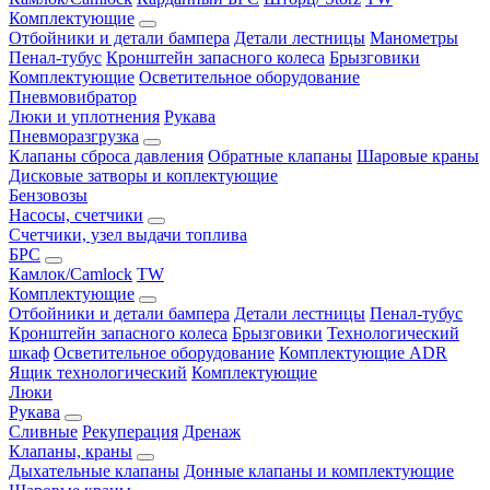
Комплектующие
Отбойники и детали бампера
Детали лестницы
Манометры
Пенал-тубус
Кронштейн запасного колеса
Брызговики
Комплектующие
Осветительное оборудование
Пневмовибратор
Люки и уплотнения
Рукава
Пневморазгрузка
Клапаны сброса давления
Обратные клапаны
Шаровые краны
Дисковые затворы и коплектующие
Бензовозы
Насосы, счетчики
Счетчики, узел выдачи топлива
БРС
Камлок/Camlock
TW
Комплектующие
Отбойники и детали бампера
Детали лестницы
Пенал-тубус
Кронштейн запасного колеса
Брызговики
Технологический
шкаф
Осветительное оборудование
Комплектующие ADR
Ящик технологический
Комплектующие
Люки
Рукава
Сливные
Рекуперация
Дренаж
Клапаны, краны
Дыхательные клапаны
Донные клапаны и комплектующие