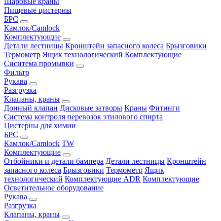
Шаровые краны
Пищевые цистерны
БРС
Камлок/Camlock
Комплектующие
Детали лестницы
Кронштейн запасного колеса
Брызговики
Термометр
Ящик технологический
Комплектующие
Сиситема промывки
Фильтр
Рукава
Разгрузка
Клапаны, краны
Донный клапан
Дисковые затворы
Краны
Фитинги
Система контроля перевозок этилового спирта
Цистерны для химии
БРС
Камлок/Camlock
TW
Комплектующие
Отбойники и детали бампера
Детали лестницы
Кронштейн
запасного колеса
Брызговики
Термометр
Ящик
технологический
Комплектующие ADR
Комплектующие
Осветительное оборудование
Рукава
Разгрузка
Клапаны, краны