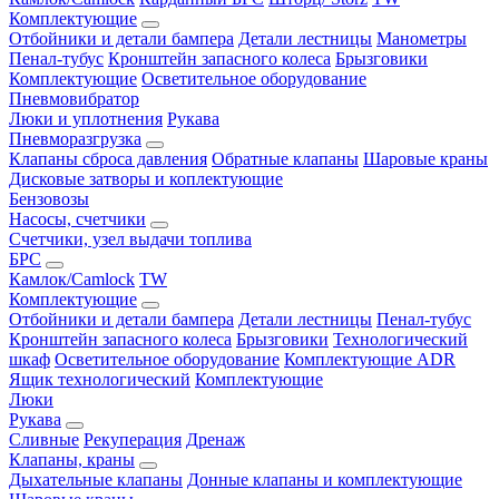
Комплектующие
Отбойники и детали бампера
Детали лестницы
Манометры
Пенал-тубус
Кронштейн запасного колеса
Брызговики
Комплектующие
Осветительное оборудование
Пневмовибратор
Люки и уплотнения
Рукава
Пневморазгрузка
Клапаны сброса давления
Обратные клапаны
Шаровые краны
Дисковые затворы и коплектующие
Бензовозы
Насосы, счетчики
Счетчики, узел выдачи топлива
БРС
Камлок/Camlock
TW
Комплектующие
Отбойники и детали бампера
Детали лестницы
Пенал-тубус
Кронштейн запасного колеса
Брызговики
Технологический
шкаф
Осветительное оборудование
Комплектующие ADR
Ящик технологический
Комплектующие
Люки
Рукава
Сливные
Рекуперация
Дренаж
Клапаны, краны
Дыхательные клапаны
Донные клапаны и комплектующие