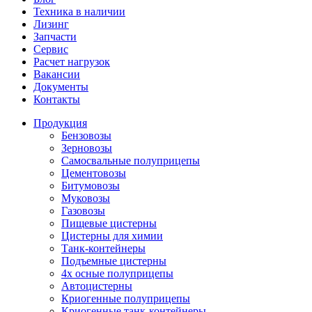
Техника в наличии
Лизинг
Запчасти
Сервис
Расчет нагрузок
Вакансии
Документы
Контакты
Продукция
Бензовозы
Зерновозы
Самосвальные полуприцепы
Цементовозы
Битумовозы
Муковозы
Газовозы
Пищевые цистерны
Цистерны для химии
Танк-контейнеры
Подъемные цистерны
4х осные полуприцепы
Автоцистерны
Криогенные полуприцепы
Криогенные танк-контейнеры