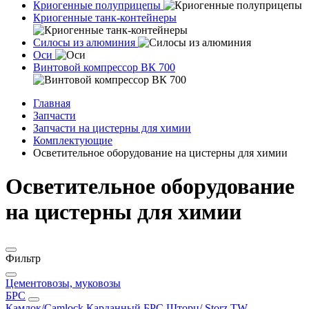
Криогенные полуприцепы
Криогенные танк-контейнеры
Силосы из алюминия
Оси
Винтовой компрессор ВК 700
Главная
Запчасти
Запчасти на цистерны для химии
Комплектующие
Осветительное оборудование на цистерны для химии
Осветительное оборудование
на цистерны для химии
Фильтр
Цементовозы, муковозы
БРС
Камлок/Camlock
Карданный БРС
Шторц/ Storz
TW