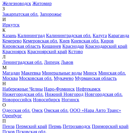
Железноводск
Житомир
З
Закарпатская обл.
Запорожье
И
Иркутск
К
Казань
Калининград
Калининградская обл.
Калуга
Караганда
Кемерево
Кемеровская обл.
Киев
Киевская обл.
Киров
Кировская область
Кишинев
Краснодар
Краснодарский край
Красноярск
Красноярский край
Кстово
Л
Ленинградская обл.
Липецк
Львов
М
Магадан
Макеевка
Минеральные воды
Минск
Минская обл.
Москва
Московская обл.
Мукачево
Мурманская область
Н
Набережные Челны
Наро-Фоминск
Нефтекамск
Нижегородская обл.
Нижний Новгород
Новгородская обл.
Новороссийск
Новосибирск
Ногинск
О
Одесская обл.
Омск
Омская обл.
ООО «Нара Авто Транс»
Оренбург
П
Пенза
Пермский край
Пермь
Петрозаводск
Приморский край
Псков
Псковская обл.