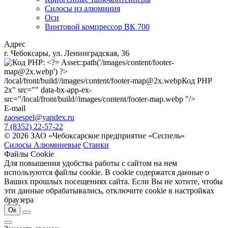
Силосы из алюминия
Оси
Винтовой компрессор ВК 700
Адрес
г. Чебоксары, ул. Ленинградская, 36
/local/front/build//images/content/footer-map@2x.webp
Код PHP
2x" src="" data-bx-app-ex-
src="/local/front/build//images/content/footer-map.webp "/>
E-mail
zaosespel@yandex.ru
7 (8352) 22-57-22
© 2026 ЗАО «Чебоксарское предприятие «Сеспель»
Силосы Алюминевые
Станки
Файлы Cookie
Для повышения удобства работы с сайтом на нем
используются файлы cookie. В cookie содержатся данные о
Ваших прошлых посещениях сайта. Если Вы не хотите, чтобы
эти данные обрабатывались, отключите cookie в настройках
браузера
Ок