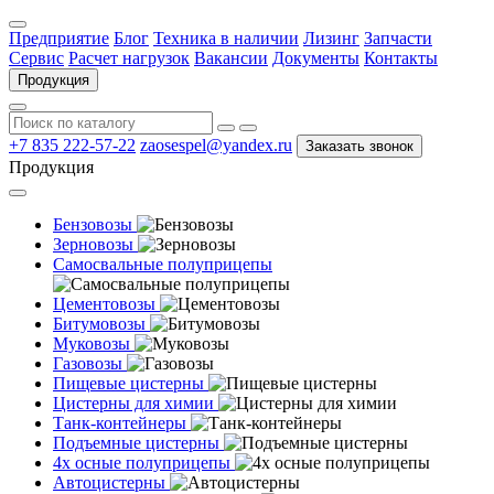
Предприятие
Блог
Техника в наличии
Лизинг
Запчасти
Сервис
Расчет нагрузок
Вакансии
Документы
Контакты
Продукция
+7 835 222-57-22
zaosespel@yandex.ru
Заказать звонок
Продукция
Бензовозы
Зерновозы
Самосвальные полуприцепы
Цементовозы
Битумовозы
Муковозы
Газовозы
Пищевые цистерны
Цистерны для химии
Танк-контейнеры
Подъемные цистерны
4х осные полуприцепы
Автоцистерны