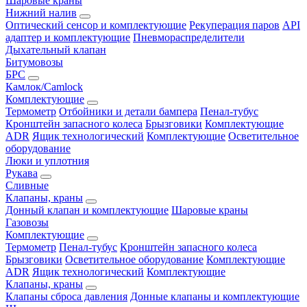
Шаровые краны
Нижний налив
Оптический сенсор и комплектующие
Рекуперация паров
API
адаптер и комплектующие
Пневмораспределители
Дыхательный клапан
Битумовозы
БРС
Камлок/Camlock
Комплектующие
Термометр
Отбойники и детали бампера
Пенал-тубус
Кронштейн запасного колеса
Брызговики
Комплектующие
ADR
Ящик технологический
Комплектующие
Осветительное
оборудование
Люки и уплотния
Рукава
Сливные
Клапаны, краны
Донный клапан и комплектующие
Шаровые краны
Газовозы
Комплектующие
Термометр
Пенал-тубус
Кронштейн запасного колеса
Брызговики
Осветительное оборудование
Комплектующие
ADR
Ящик технологический
Комплектующие
Клапаны, краны
Клапаны сброса давления
Донные клапаны и комплектующие