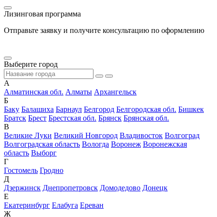
Лизинговая программа
Отправьте заявку и получите консультацию по оформлению
Выберите город
А
Алматинская обл.
Алматы
Архангельск
Б
Баку
Балашиха
Барнаул
Белгород
Белгородская обл.
Бишкек
Братск
Брест
Брестская обл.
Брянск
Брянская обл.
В
Великие Луки
Великий Новгород
Владивосток
Волгоград
Волгоградская область
Вологда
Воронеж
Воронежская
область
Выборг
Г
Гостомель
Гродно
Д
Дзержинск
Днепропетровск
Домодедово
Донецк
Е
Екатеринбург
Елабуга
Ереван
Ж