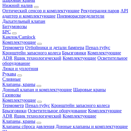
Шаровые краны
Нижний налив
Оптический сенсор и комплектующие
Рекуперация паров
API
адаптер и комплектующие
Пневмораспределители
Дыхательный клапан
Битумовозы
БРС
Камлок/Camlock
Комплектующие
Термометр
Отбойники и детали бампера
Пенал-тубус
Кронштейн запасного колеса
Брызговики
Комплектующие
ADR
Ящик технологический
Комплектующие
Осветительное
оборудование
Люки и уплотния
Рукава
Сливные
Клапаны, краны
Донный клапан и комплектующие
Шаровые краны
Газовозы
Комплектующие
Термометр
Пенал-тубус
Кронштейн запасного колеса
Брызговики
Осветительное оборудование
Комплектующие
ADR
Ящик технологический
Комплектующие
Клапаны, краны
Клапаны сброса давления
Донные клапаны и комплектующие