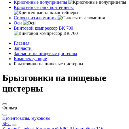
Криогенные полуприцепы
Криогенные танк-контейнеры
Силосы из алюминия
Оси
Винтовой компрессор ВК 700
Главная
Запчасти
Запчасти на пищевые цистерны
Комплектующие
Брызговики на пищевые цистерны
Брызговики на пищевые
цистерны
Фильтр
Цементовозы, муковозы
БРС
Камлок/Camlock
Карданный БРС
Шторц/ Storz
TW