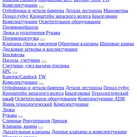
Комплектующие
Отбойники и детали бампера
Детали лестницы
Манометры
Пенал-тубус
Кронштейн запасного колеса
Брызговики
Комплектующие
Осветительное оборудование
Пневмовибратор
Люки и уплотнения
Рукава
Пневморазгрузка
Клапаны сброса давления
Обратные клапаны
Шаровые краны
Дисковые затворы и коплектующие
Бензовозы
Насосы, счетчики
Счетчики, узел выдачи топлива
БРС
Камлок/Camlock
TW
Комплектующие
Отбойники и детали бампера
Детали лестницы
Пенал-тубус
Кронштейн запасного колеса
Брызговики
Технологический
шкаф
Осветительное оборудование
Комплектующие ADR
Ящик технологический
Комплектующие
Люки
Рукава
Сливные
Рекуперация
Дренаж
Клапаны, краны
Дыхательные клапаны
Донные клапаны и комплектующие