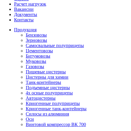
Расчет нагрузок
Вакансии
Документы
Контакты
Продукция
Бензовозы
Зерновозы
Самосвальные полуприцепы
Цементовозы
Битумовозы
Муковозы
Газовозы
Пищевые цистерны
Цистерны для химии
Танк-контейнеры
Подъемные цистерны
4х осные полуприцепы
Автоцистерны
Криогенные полуприцепы
Криогенные танк-контейнеры
Силосы из алюминия
Оси
Винтовой компрессор ВК 700