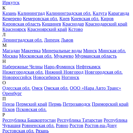
Иркутск
К
Казань
Калининград
Калининградская обл.
Калуга
Караганда
Кемерево
Кемеровская обл.
Киев
Киевская обл.
Киров
Кировская область
Кишинев
Краснодар
Краснодарский край
Красноярск
Красноярский край
Кстово
Л
Ленинградская обл.
Липецк
Львов
М
Магадан
Макеевка
Минеральные воды
Минск
Минская обл.
Москва
Московская обл.
Мукачево
Мурманская область
Н
Набережные Челны
Наро-Фоминск
Нефтекамск
Нижегородская обл.
Нижний Новгород
Новгородская обл.
Новороссийск
Новосибирск
Ногинск
О
Одесская обл.
Омск
Омская обл.
ООО «Нара Авто Транс»
Оренбург
П
Пенза
Пермский край
Пермь
Петрозаводск
Приморский край
Псков
Псковская обл.
Р
Республика Башкортостан
Республика Татарстан
Республика
Чувашия
Ровненская обл.
Ровно
Ростов
Ростов-на-Дону
Ростовская обл.
Рязань