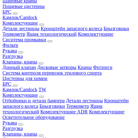
Шаровые краны
Пищевые цистерны
БРС
Камлок/Camlock
Комплектующие
Детали лестницы
Кронштейн запасного колеса
Брызговики
Термометр
Ящик технологический
Комплектующие
Сиситема промывки
Фильтр
Рукава
Разгрузка
Клапаны, краны
Донный клапан
Дисковые затворы
Краны
Фитинги
Система контроля перевозок этилового спирта
Цистерны для химии
БРС
Камлок/Camlock
TW
Комплектующие
Отбойники и детали бампера
Детали лестницы
Кронштейн
запасного колеса
Брызговики
Термометр
Ящик
технологический
Комплектующие ADR
Комплектующие
Осветительное оборудование
Рукава
Разгрузка
Клапаны, краны