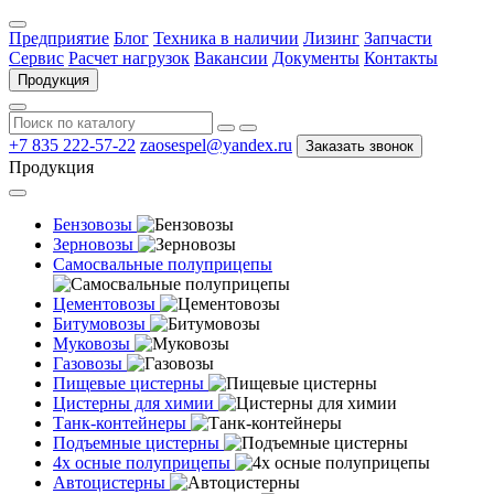
Предприятие
Блог
Техника в наличии
Лизинг
Запчасти
Сервис
Расчет нагрузок
Вакансии
Документы
Контакты
Продукция
+7 835 222-57-22
zaosespel@yandex.ru
Заказать звонок
Продукция
Бензовозы
Зерновозы
Самосвальные полуприцепы
Цементовозы
Битумовозы
Муковозы
Газовозы
Пищевые цистерны
Цистерны для химии
Танк-контейнеры
Подъемные цистерны
4х осные полуприцепы
Автоцистерны