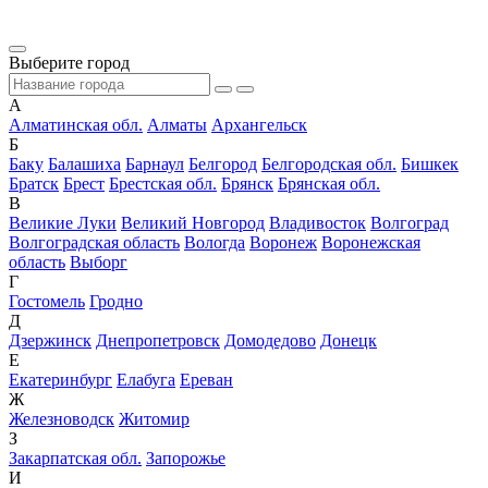
Выберите город
А
Алматинская обл.
Алматы
Архангельск
Б
Баку
Балашиха
Барнаул
Белгород
Белгородская обл.
Бишкек
Братск
Брест
Брестская обл.
Брянск
Брянская обл.
В
Великие Луки
Великий Новгород
Владивосток
Волгоград
Волгоградская область
Вологда
Воронеж
Воронежская
область
Выборг
Г
Гостомель
Гродно
Д
Дзержинск
Днепропетровск
Домодедово
Донецк
Е
Екатеринбург
Елабуга
Ереван
Ж
Железноводск
Житомир
З
Закарпатская обл.
Запорожье
И