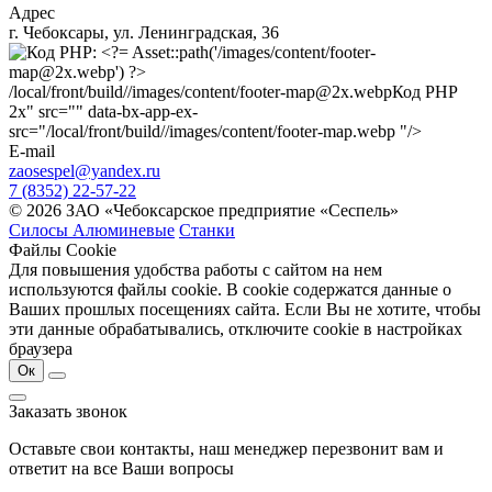
Адрес
г. Чебоксары, ул. Ленинградская, 36
/local/front/build//images/content/footer-map@2x.webp
Код PHP
2x" src="" data-bx-app-ex-
src="/local/front/build//images/content/footer-map.webp "/>
E-mail
zaosespel@yandex.ru
7 (8352) 22-57-22
© 2026 ЗАО «Чебоксарское предприятие «Сеспель»
Силосы Алюминевые
Станки
Файлы Cookie
Для повышения удобства работы с сайтом на нем
используются файлы cookie. В cookie содержатся данные о
Ваших прошлых посещениях сайта. Если Вы не хотите, чтобы
эти данные обрабатывались, отключите cookie в настройках
браузера
Ок
Заказать звонок
Оставьте свои контакты, наш менеджер перезвонит вам и
ответит на все Ваши вопросы