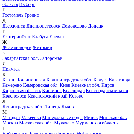
область
Выборг
Г
Гостомель
Гродно
Д
Дзержинск
Днепропетровск
Домодедово
Донецк
Е
Екатеринбург
Елабуга
Ереван
Ж
Железноводск
Житомир
З
Закарпатская обл.
Запорожье
И
Иркутск
К
Казань
Калининград
Калининградская обл.
Калуга
Караганда
Кемерево
Кемеровская обл.
Киев
Киевская обл.
Киров
Кировская область
Кишинев
Краснодар
Краснодарский край
Красноярск
Красноярский край
Кстово
Л
Ленинградская обл.
Липецк
Львов
М
Магадан
Макеевка
Минеральные воды
Минск
Минская обл.
Москва
Московская обл.
Мукачево
Мурманская область
Н
Набережные Челны
Наро-Фоминск
Нефтекамск