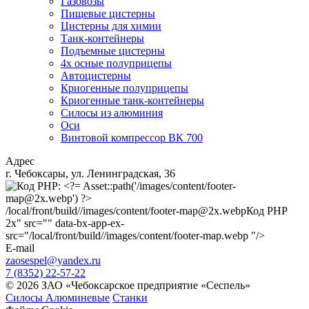
Газовозы
Пищевые цистерны
Цистерны для химии
Танк-контейнеры
Подъемные цистерны
4х осные полуприцепы
Автоцистерны
Криогенные полуприцепы
Криогенные танк-контейнеры
Силосы из алюминия
Оси
Винтовой компрессор ВК 700
Адрес
г. Чебоксары, ул. Ленинградская, 36
/local/front/build//images/content/footer-map@2x.webp
Код PHP
2x" src="" data-bx-app-ex-
src="/local/front/build//images/content/footer-map.webp "/>
E-mail
zaosespel@yandex.ru
7 (8352) 22-57-22
© 2026 ЗАО «Чебоксарское предприятие «Сеспель»
Силосы Алюминевые
Станки