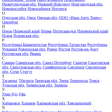
Нижегородская обл.
Нижний Новгород
Новгородская обл.
Новороссийск
Новосибирск
Ногинск
О
Одесская обл.
Омск
Омская обл.
ООО «Нара Авто Транс»
Оренбург
П
Пенза
Пермский край
Пермь
Петрозаводск
Приморский край
Псков
Псковская обл.
Р
Республика Башкортостан
Республика Татарстан
Республика
Чувашия
Ровненская обл.
Ровно
Ростов
Ростов-на-Дону
Ростовская обл.
Рязань
С
Самара
Самарская обл.
Санкт-Петербург
Саратов
Саратовская
обл.
Свердловская обл.
Симферополь
Смоленск
Смоленская
обл.
Сочи
Сургут
Т
Таганрог
Тбилиси
Тверская обл.
Тверь
Тернополь
Томск
Тульская обл.
Тюменская обл.
Тюмень
У
Улан-Удэ
Уфа
Х
Хабаровск
Харьков
Харьковская обл.
Хмельницкий
Ч