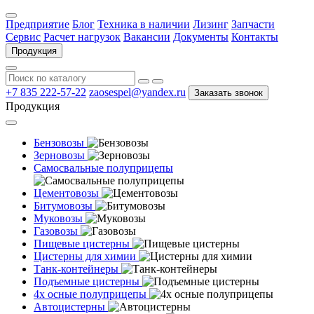
Предприятие
Блог
Техника в наличии
Лизинг
Запчасти
Сервис
Расчет нагрузок
Вакансии
Документы
Контакты
Продукция
+7 835 222-57-22
zaosespel@yandex.ru
Заказать звонок
Продукция
Бензовозы
Зерновозы
Самосвальные полуприцепы
Цементовозы
Битумовозы
Муковозы
Газовозы
Пищевые цистерны
Цистерны для химии
Танк-контейнеры
Подъемные цистерны
4х осные полуприцепы
Автоцистерны