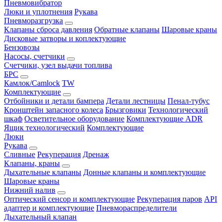
Пневмовибратор
Люки и уплотнения
Рукава
Пневморазгрузка
Клапаны сброса давления
Обратные клапаны
Шаровые краны
Дисковые затворы и коплектующие
Бензовозы
Насосы, счетчики
Счетчики, узел выдачи топлива
БРС
Камлок/Camlock
TW
Комплектующие
Отбойники и детали бампера
Детали лестницы
Пенал-тубус
Кронштейн запасного колеса
Брызговики
Технологический
шкаф
Осветительное оборудование
Комплектующие ADR
Ящик технологический
Комплектующие
Люки
Рукава
Сливные
Рекуперация
Дренаж
Клапаны, краны
Дыхательные клапаны
Донные клапаны и комплектующие
Шаровые краны
Нижний налив
Оптический сенсор и комплектующие
Рекуперация паров
API
адаптер и комплектующие
Пневмораспределители
Дыхательный клапан