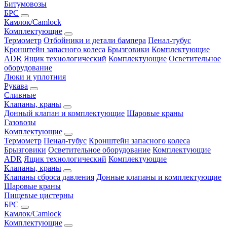
Битумовозы
БРС
Камлок/Camlock
Комплектующие
Термометр
Отбойники и детали бампера
Пенал-тубус
Кронштейн запасного колеса
Брызговики
Комплектующие
ADR
Ящик технологический
Комплектующие
Осветительное
оборудование
Люки и уплотния
Рукава
Сливные
Клапаны, краны
Донный клапан и комплектующие
Шаровые краны
Газовозы
Комплектующие
Термометр
Пенал-тубус
Кронштейн запасного колеса
Брызговики
Осветительное оборудование
Комплектующие
ADR
Ящик технологический
Комплектующие
Клапаны, краны
Клапаны сброса давления
Донные клапаны и комплектующие
Шаровые краны
Пищевые цистерны
БРС
Камлок/Camlock
Комплектующие