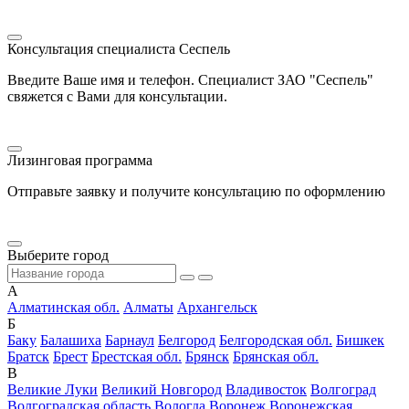
Консультация специалиста Сеспель
Введите Ваше имя и телефон. Специалист ЗАО "Сеспель"
свяжется с Вами для консультации.
Лизинговая программа
Отправьте заявку и получите консультацию по оформлению
Выберите город
А
Алматинская обл.
Алматы
Архангельск
Б
Баку
Балашиха
Барнаул
Белгород
Белгородская обл.
Бишкек
Братск
Брест
Брестская обл.
Брянск
Брянская обл.
В
Великие Луки
Великий Новгород
Владивосток
Волгоград
Волгоградская область
Вологда
Воронеж
Воронежская