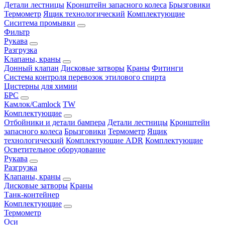
Детали лестницы
Кронштейн запасного колеса
Брызговики
Термометр
Ящик технологический
Комплектующие
Сиситема промывки
Фильтр
Рукава
Разгрузка
Клапаны, краны
Донный клапан
Дисковые затворы
Краны
Фитинги
Система контроля перевозок этилового спирта
Цистерны для химии
БРС
Камлок/Camlock
TW
Комплектующие
Отбойники и детали бампера
Детали лестницы
Кронштейн
запасного колеса
Брызговики
Термометр
Ящик
технологический
Комплектующие ADR
Комплектующие
Осветительное оборудование
Рукава
Разгрузка
Клапаны, краны
Дисковые затворы
Краны
Танк-контейнер
Комплектующие
Термометр
Оси