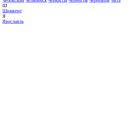
Чебоксары
Челябинск
Черкассы
Чернигов
Черновцы
Чита
Ш
Шимкент
Я
Ярославль