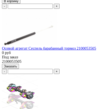
В корзину
-
+
Осевой агрегат Сеспель барабанный тормоз 2100053505
0 руб
Под заказ
2100053505
Заказать
-
+