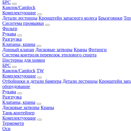
БРС
Камлок/Camlock
Комплектующие
Детали лестницы
Кронштейн запасного колеса
Брызговики
Тер
Сиситема промывки
Фильтр
Рукава
Разгрузка
Клапаны, краны
Донный клапан
Дисковые затворы
Краны
Фитинги
Система контроля перевозок этилового спирта
Цистерны для химии
БРС
Камлок/Camlock
TW
Комплектующие
Отбойники и детали бампера
Детали лестницы
Кронштейн запа
оборудование
Рукава
Разгрузка
Клапаны, краны
Дисковые затворы
Краны
Танк-контейнер
Комплектующие
Термометр
Оси