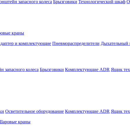
онштейн запасного колеса
Брызговики
Технологический шкаф
О
овые краны
адаптер и комплектующие
Пневмораспределители
Дыхательный 
н запасного колеса
Брызговики
Комплектующие ADR
Ящик тех
ки
Осветительное оборудование
Комплектующие ADR
Ящик тех
Шаровые краны