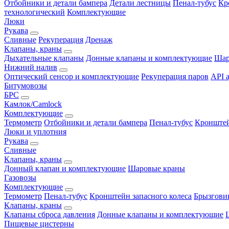
Отбойники и детали бампера
Детали лестницы
Пенал-тубус
Кр
технологический
Комплектующие
Люки
Рукава
Сливные
Рекуперация
Дренаж
Клапаны, краны
Дыхательные клапаны
Донные клапаны и комплектующие
Шар
Нижний налив
Оптический сенсор и комплектующие
Рекуперация паров
API 
Битумовозы
БРС
Камлок/Camlock
Комплектующие
Термометр
Отбойники и детали бампера
Пенал-тубус
Кронштей
Люки и уплотния
Рукава
Сливные
Клапаны, краны
Донный клапан и комплектующие
Шаровые краны
Газовозы
Комплектующие
Термометр
Пенал-тубус
Кронштейн запасного колеса
Брызгови
Клапаны, краны
Клапаны сброса давления
Донные клапаны и комплектующие
Пищевые цистерны