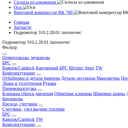
Силосы из алюминия
Оси
Винтовой компрессор ВК 700
Главная
Запчасти
Гидромотор 310.2.28.01 /шпоночн/
Гидромотор 310.2.28.01 /шпоночн/
Фильтр
Цементовозы, муковозы
БРС
Камлок/Camlock
Карданный БРС
Шторц/ Storz
TW
Комплектующие
Отбойники и детали бампера
Детали лестницы
Манометры
Пен
Люки и уплотнения
Рукава
Пневморазгрузка
Клапаны сброса давления
Обратные клапаны
Шаровые краны
Бензовозы
Насосы, счетчики
Счетчики, узел выдачи топлива
БРС
Камлок/Camlock
TW
Комплектующие