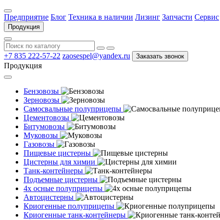
Предприятие
Блог
Техника в наличии
Лизинг
Запчасти
Сервис
Продукция
+7 835 222-57-22
zaosespel@yandex.ru
Заказать звонок
Продукция
Бензовозы
Зерновозы
Самосвальные полуприцепы
Цементовозы
Битумовозы
Муковозы
Газовозы
Пищевые цистерны
Цистерны для химии
Танк-контейнеры
Подъемные цистерны
4х осные полуприцепы
Автоцистерны
Криогенные полуприцепы
Криогенные танк-контейнеры