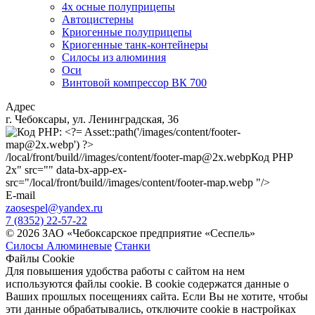
4х осные полуприцепы
Автоцистерны
Криогенные полуприцепы
Криогенные танк-контейнеры
Силосы из алюминия
Оси
Винтовой компрессор ВК 700
Адрес
г. Чебоксары, ул. Ленинградская, 36
/local/front/build//images/content/footer-map@2x.webp
Код PHP
2x" src="" data-bx-app-ex-
src="/local/front/build//images/content/footer-map.webp "/>
E-mail
zaosespel@yandex.ru
7 (8352) 22-57-22
© 2026 ЗАО «Чебоксарское предприятие «Сеспель»
Силосы Алюминевые
Станки
Файлы Cookie
Для повышения удобства работы с сайтом на нем
используются файлы cookie. В cookie содержатся данные о
Ваших прошлых посещениях сайта. Если Вы не хотите, чтобы
эти данные обрабатывались, отключите cookie в настройках