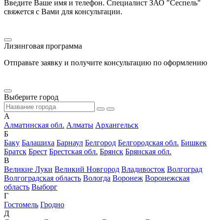
Введите Ваше имя и телефон. Специалист ЗАО "Сеспель"
свяжется с Вами для консультации.
Лизинговая программа
Отправьте заявку и получите консультацию по оформлению
Выберите город
А
Алматинская обл.
Алматы
Архангельск
Б
Баку
Балашиха
Барнаул
Белгород
Белгородская обл.
Бишкек
Братск
Брест
Брестская обл.
Брянск
Брянская обл.
В
Великие Луки
Великий Новгород
Владивосток
Волгоград
Волгоградская область
Вологда
Воронеж
Воронежская
область
Выборг
Г
Гостомель
Гродно
Д