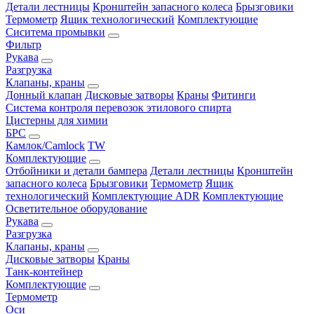
Детали лестницы
Кронштейн запасного колеса
Брызговики
Термометр
Ящик технологический
Комплектующие
Сиситема промывки
Фильтр
Рукава
Разгрузка
Клапаны, краны
Донный клапан
Дисковые затворы
Краны
Фитинги
Система контроля перевозок этилового спирта
Цистерны для химии
БРС
Камлок/Camlock
TW
Комплектующие
Отбойники и детали бампера
Детали лестницы
Кронштейн
запасного колеса
Брызговики
Термометр
Ящик
технологический
Комплектующие ADR
Комплектующие
Осветительное оборудование
Рукава
Разгрузка
Клапаны, краны
Дисковые затворы
Краны
Танк-контейнер
Комплектующие
Термометр
Оси