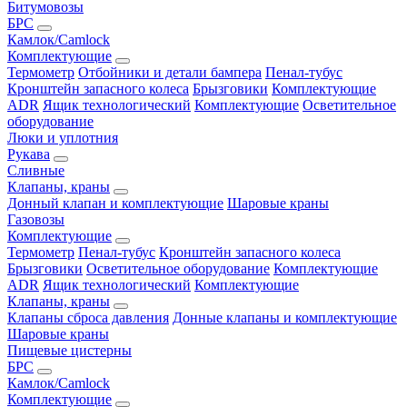
Битумовозы
БРС
Камлок/Camlock
Комплектующие
Термометр
Отбойники и детали бампера
Пенал-тубус
Кронштейн запасного колеса
Брызговики
Комплектующие
ADR
Ящик технологический
Комплектующие
Осветительное
оборудование
Люки и уплотния
Рукава
Сливные
Клапаны, краны
Донный клапан и комплектующие
Шаровые краны
Газовозы
Комплектующие
Термометр
Пенал-тубус
Кронштейн запасного колеса
Брызговики
Осветительное оборудование
Комплектующие
ADR
Ящик технологический
Комплектующие
Клапаны, краны
Клапаны сброса давления
Донные клапаны и комплектующие
Шаровые краны
Пищевые цистерны
БРС
Камлок/Camlock
Комплектующие