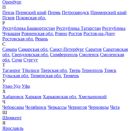
Оренбург
П
Пенза
Пермский край
Пермь
Петрозаводск
Приморский край
Псков
Псковская обл.
Р
Республика Башкортостан
Республика Татарстан
Республика
Чувашия
Ровненская обл.
Ровно
Ростов
Ростов-на-Дону
Ростовская обл.
Рязань
С
Самара
Самарская обл.
Санкт-Петербург
Саратов
Саратовская
обл.
Свердловская обл.
Симферополь
Смоленск
Смоленская
обл.
Сочи
Сургут
Т
Таганрог
Тбилиси
Тверская обл.
Тверь
Тернополь
Томск
Тульская обл.
Тюменская обл.
Тюмень
У
Улан-Удэ
Уфа
Х
Хабаровск
Харьков
Харьковская обл.
Хмельницкий
Ч
Чебоксары
Челябинск
Черкассы
Чернигов
Черновцы
Чита
Ш
Шимкент
Я
Ярославль