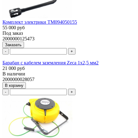
Комплект электрики ТМ094050155
55 000 руб
Под заказ
2000000125473
Заказать
-
+
Барабан с кабелем заземления Zeca 1х2,5 мм2
21 000 руб
В наличии
2000000028057
В корзину
-
+