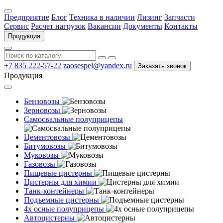
Предприятие
Блог
Техника в наличии
Лизинг
Запчасти
Сервис
Расчет нагрузок
Вакансии
Документы
Контакты
Продукция
+7 835 222-57-22
zaosespel@yandex.ru
Заказать звонок
Продукция
Бензовозы
Зерновозы
Самосвальные полуприцепы
Цементовозы
Битумовозы
Муковозы
Газовозы
Пищевые цистерны
Цистерны для химии
Танк-контейнеры
Подъемные цистерны
4х осные полуприцепы
Автоцистерны