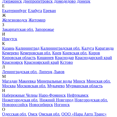
Дзержинск
Днепропетровск
Домодедово
Донецк
Е
Екатеринбург
Елабуга
Ереван
Ж
Железноводск
Житомир
З
Закарпатская обл.
Запорожье
И
Иркутск
К
Казань
Калининград
Калининградская обл.
Калуга
Караганда
Кемерево
Кемеровская обл.
Киев
Киевская обл.
Киров
Кировская область
Кишинев
Краснодар
Краснодарский край
Красноярск
Красноярский край
Кстово
Л
Ленинградская обл.
Липецк
Львов
М
Магадан
Макеевка
Минеральные воды
Минск
Минская обл.
Москва
Московская обл.
Мукачево
Мурманская область
Н
Набережные Челны
Наро-Фоминск
Нефтекамск
Нижегородская обл.
Нижний Новгород
Новгородская обл.
Новороссийск
Новосибирск
Ногинск
О
Одесская обл.
Омск
Омская обл.
ООО «Нара Авто Транс»