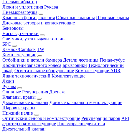
Пневмовибратор
Люки и уплотнения
Рукава
Пневморазгрузка
Клапаны сброса давления
Обратные клапаны
Шаровые краны
Дисковые затворы и коплектующие
Бензовозы
Насосы, счетчики
Счетчики, узел выдачи топлива
БРС
Камлок/Camlock
TW
Комплектующие
Отбойники и детали бампера
Детали лестницы
Пенал-тубус
Кронштейн запасного колеса
Брызговики
Технологический
шкаф
Осветительное оборудование
Комплектующие ADR
Ящик технологический
Комплектующие
Люки
Рукава
Сливные
Рекуперация
Дренаж
Клапаны, краны
Дыхательные клапаны
Донные клапаны и комплектующие
Шаровые краны
Нижний налив
Оптический сенсор и комплектующие
Рекуперация паров
API
адаптер и комплектующие
Пневмораспределители
Дыхательный клапан