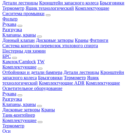
Детали лестницы
Кронштейн запасного колеса
Брызговики
Термометр
Ящик технологический
Комплектующие
Сиситема промывки
Фильтр
Рукава
Разгрузка
Клапаны, краны
Донный клапан
Дисковые затворы
Краны
Фитинги
Система контроля перевозок этилового спирта
Цистерны для химии
БРС
Камлок/Camlock
TW
Комплектующие
Отбойники и детали бампера
Детали лестницы
Кронштейн
запасного колеса
Брызговики
Термометр
Ящик
технологический
Комплектующие ADR
Комплектующие
Осветительное оборудование
Рукава
Разгрузка
Клапаны, краны
Дисковые затворы
Краны
Танк-контейнер
Комплектующие
Термометр
Оси