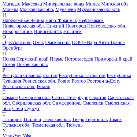
Магадан
Макеевка
Минеральные воды
Минск
Минская обл.
Москва
Московская обл.
Мукачево
Мурманская область
Н
Набережные Челны
Наро-Фоминск
Нефтекамск
Нижегородская обл.
Нижний Новгород
Новгородская обл.
Новороссийск
Новосибирск
Ногинск
О
Одесская обл.
Омск
Омская обл.
ООО «Нара Авто Транс»
Оренбург
П
Пенза
Пермский край
Пермь
Петрозаводск
Приморский край
Псков
Псковская обл.
Р
Республика Башкортостан
Республика Татарстан
Республика
Чувашия
Ровненская обл.
Ровно
Ростов
Ростов-на-Дону
Ростовская обл.
Рязань
С
Самара
Самарская обл.
Санкт-Петербург
Саратов
Саратовская
обл.
Свердловская обл.
Симферополь
Смоленск
Смоленская
обл.
Сочи
Сургут
Т
Таганрог
Тбилиси
Тверская обл.
Тверь
Тернополь
Томск
Тульская обл.
Тюменская обл.
Тюмень
У
Улан-Удэ
Уфа