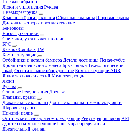
Пневмовибратор
Люки и уплотнения
Рукава
Пневморазгрузка
Клапаны сброса давления
Обратные клапаны
Шаровые краны
Дисковые затворы и коплектующие
Бензовозы
Насосы, счетчики
Счетчики, узел выдачи топлива
БРС
Камлок/Camlock
TW
Комплектующие
Отбойники и детали бампера
Детали лестницы
Пенал-тубус
Кронштейн запасного колеса
Брызговики
Технологический
шкаф
Осветительное оборудование
Комплектующие ADR
Ящик технологический
Комплектующие
Люки
Рукава
Сливные
Рекуперация
Дренаж
Клапаны, краны
Дыхательные клапаны
Донные клапаны и комплектующие
Шаровые краны
Нижний налив
Оптический сенсор и комплектующие
Рекуперация паров
API
адаптер и комплектующие
Пневмораспределители
Дыхательный клапан