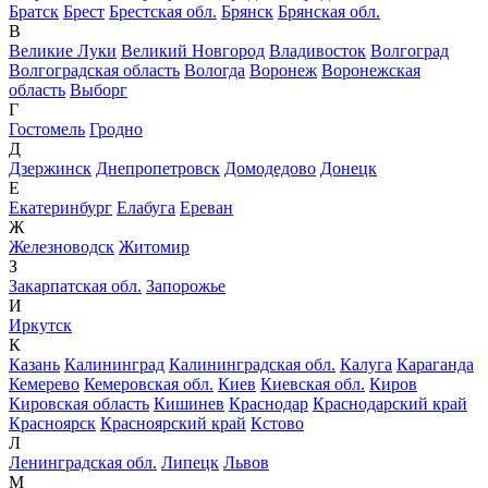
Братск
Брест
Брестская обл.
Брянск
Брянская обл.
В
Великие Луки
Великий Новгород
Владивосток
Волгоград
Волгоградская область
Вологда
Воронеж
Воронежская
область
Выборг
Г
Гостомель
Гродно
Д
Дзержинск
Днепропетровск
Домодедово
Донецк
Е
Екатеринбург
Елабуга
Ереван
Ж
Железноводск
Житомир
З
Закарпатская обл.
Запорожье
И
Иркутск
К
Казань
Калининград
Калининградская обл.
Калуга
Караганда
Кемерево
Кемеровская обл.
Киев
Киевская обл.
Киров
Кировская область
Кишинев
Краснодар
Краснодарский край
Красноярск
Красноярский край
Кстово
Л
Ленинградская обл.
Липецк
Львов
М