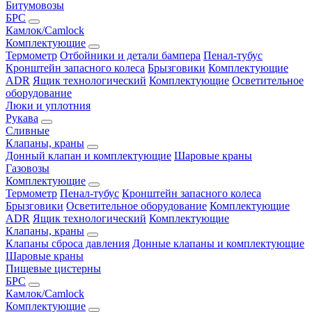
Битумовозы
БРС
Камлок/Camlock
Комплектующие
Термометр
Отбойники и детали бампера
Пенал-тубус
Кронштейн запасного колеса
Брызговики
Комплектующие
ADR
Ящик технологический
Комплектующие
Осветительное
оборудование
Люки и уплотния
Рукава
Сливные
Клапаны, краны
Донный клапан и комплектующие
Шаровые краны
Газовозы
Комплектующие
Термометр
Пенал-тубус
Кронштейн запасного колеса
Брызговики
Осветительное оборудование
Комплектующие
ADR
Ящик технологический
Комплектующие
Клапаны, краны
Клапаны сброса давления
Донные клапаны и комплектующие
Шаровые краны
Пищевые цистерны
БРС
Камлок/Camlock
Комплектующие