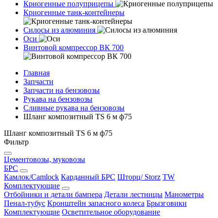
Криогенные полуприцепы
Криогенные танк-контейнеры
Силосы из алюминия
Оси
Винтовой компрессор ВК 700
Главная
Запчасти
Запчасти на бензовозы
Рукава на бензовозы
Сливные рукава на бензовозы
Шланг композитный TS 6 м ф75
Шланг композитный TS 6 м ф75
Фильтр
Цементовозы, муковозы
БРС
Камлок/Camlock
Карданный БРС
Шторц/ Storz
TW
Комплектующие
Отбойники и детали бампера
Детали лестницы
Манометры
Пенал-тубус
Кронштейн запасного колеса
Брызговики
Комплектующие
Осветительное оборудование