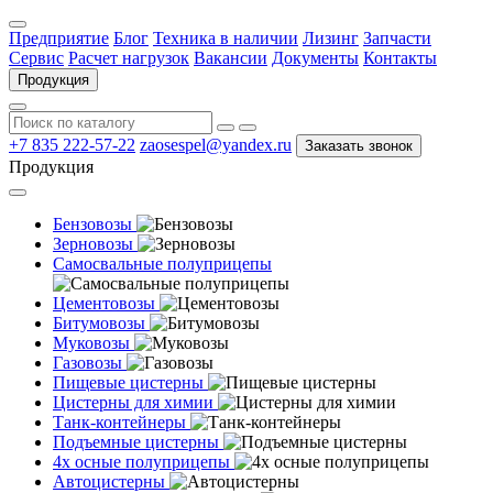
Предприятие
Блог
Техника в наличии
Лизинг
Запчасти
Сервис
Расчет нагрузок
Вакансии
Документы
Контакты
Продукция
+7 835 222-57-22
zaosespel@yandex.ru
Заказать звонок
Продукция
Бензовозы
Зерновозы
Самосвальные полуприцепы
Цементовозы
Битумовозы
Муковозы
Газовозы
Пищевые цистерны
Цистерны для химии
Танк-контейнеры
Подъемные цистерны
4х осные полуприцепы
Автоцистерны