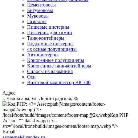
Цементовозы
Битумовозы
Муковозы
Газовозы
Пищевые цистерны
Цистерны для химии
Танк-контейнеры
Подъемные цистерны
4х осные полуприцепы
Автоцистерны
Криогенные полуприцепы
Криогенные танк-контейнеры
Силосы из алюминия
Оси
Винтовой компрессор ВК 700
Адрес
г. Чебоксары, ул. Ленинградская, 36
/local/front/build//images/content/footer-map@2x.webp
Код PHP
2x" src="" data-bx-app-ex-
src="/local/front/build//images/content/footer-map.webp "/>
E-mail
zaosespel@yandex.ru