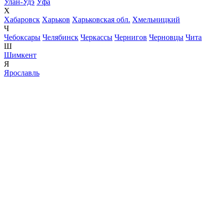
Улан-Удэ
Уфа
Х
Хабаровск
Харьков
Харьковская обл.
Хмельницкий
Ч
Чебоксары
Челябинск
Черкассы
Чернигов
Черновцы
Чита
Ш
Шимкент
Я
Ярославль