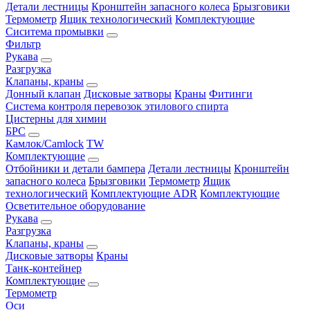
Детали лестницы
Кронштейн запасного колеса
Брызговики
Термометр
Ящик технологический
Комплектующие
Сиситема промывки
Фильтр
Рукава
Разгрузка
Клапаны, краны
Донный клапан
Дисковые затворы
Краны
Фитинги
Система контроля перевозок этилового спирта
Цистерны для химии
БРС
Камлок/Camlock
TW
Комплектующие
Отбойники и детали бампера
Детали лестницы
Кронштейн
запасного колеса
Брызговики
Термометр
Ящик
технологический
Комплектующие ADR
Комплектующие
Осветительное оборудование
Рукава
Разгрузка
Клапаны, краны
Дисковые затворы
Краны
Танк-контейнер
Комплектующие
Термометр
Оси