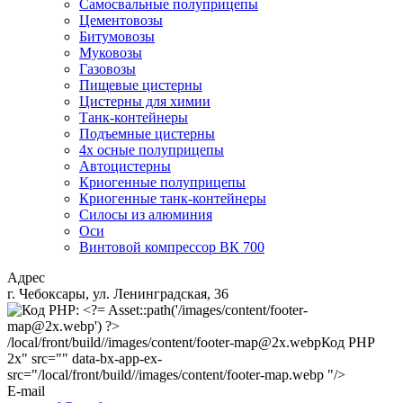
Самосвальные полуприцепы
Цементовозы
Битумовозы
Муковозы
Газовозы
Пищевые цистерны
Цистерны для химии
Танк-контейнеры
Подъемные цистерны
4х осные полуприцепы
Автоцистерны
Криогенные полуприцепы
Криогенные танк-контейнеры
Силосы из алюминия
Оси
Винтовой компрессор ВК 700
Адрес
г. Чебоксары, ул. Ленинградская, 36
/local/front/build//images/content/footer-map@2x.webp
Код PHP
2x" src="" data-bx-app-ex-
src="/local/front/build//images/content/footer-map.webp "/>
E-mail