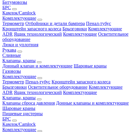
Битумовозы
БРС
Камлок/Camlock
Комплектующие
Термометр
Отбойники и детали бампера
Пенал-тубус
Кронштейн запасного колеса
Брызговики
Комплектующие
ADR
Ящик технологический
Комплектующие
Осветительное
оборудование
Люки и уплотния
Рукава
Сливные
Клапаны, краны
Донный клапан и комплектующие
Шаровые краны
Газовозы
Комплектующие
Термометр
Пенал-тубус
Кронштейн запасного колеса
Брызговики
Осветительное оборудование
Комплектующие
ADR
Ящик технологический
Комплектующие
Клапаны, краны
Клапаны сброса давления
Донные клапаны и комплектующие
Шаровые краны
Пищевые цистерны
БРС
Камлок/Camlock
Комплектующие