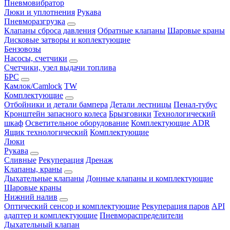
Пневмовибратор
Люки и уплотнения
Рукава
Пневморазгрузка
Клапаны сброса давления
Обратные клапаны
Шаровые краны
Дисковые затворы и коплектующие
Бензовозы
Насосы, счетчики
Счетчики, узел выдачи топлива
БРС
Камлок/Camlock
TW
Комплектующие
Отбойники и детали бампера
Детали лестницы
Пенал-тубус
Кронштейн запасного колеса
Брызговики
Технологический
шкаф
Осветительное оборудование
Комплектующие ADR
Ящик технологический
Комплектующие
Люки
Рукава
Сливные
Рекуперация
Дренаж
Клапаны, краны
Дыхательные клапаны
Донные клапаны и комплектующие
Шаровые краны
Нижний налив
Оптический сенсор и комплектующие
Рекуперация паров
API
адаптер и комплектующие
Пневмораспределители
Дыхательный клапан