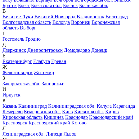
Братск
Брест
Брестская обл.
Брянск
Брянская обл.
В
Великие Луки
Великий Новгород
Владивосток
Волгоград
Волгоградская область
Вологда
Воронеж
Воронежская
область
Выборг
Г
Гостомель
Гродно
Д
Дзержинск
Днепропетровск
Домодедово
Донецк
Е
Екатеринбург
Елабуга
Ереван
Ж
Железноводск
Житомир
З
Закарпатская обл.
Запорожье
И
Иркутск
К
Казань
Калининград
Калининградская обл.
Калуга
Караганда
Кемерево
Кемеровская обл.
Киев
Киевская обл.
Киров
Кировская область
Кишинев
Краснодар
Краснодарский край
Красноярск
Красноярский край
Кстово
Л
Ленинградская обл.
Липецк
Львов