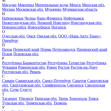
М
Магадан
Макеевка
Минеральные воды
Минск
Минская обл.
Москва
Московская обл.
Мукачево
Мурманская область
Н
Набережные Челны
Наро-Фоминск
Нефтекамск
Нижегородская обл.
Нижний Новгород
Новгородская обл.
Новороссийск
Новосибирск
Ногинск
О
Одесская обл.
Омск
Омская обл.
ООО «Нара Авто Транс»
Оренбург
П
Пенза
Пермский край
Пермь
Петрозаводск
Приморский край
Псков
Псковская обл.
Р
Республика Башкортостан
Республика Татарстан
Республика
Чувашия
Ровненская обл.
Ровно
Ростов
Ростов-на-Дону
Ростовская обл.
Рязань
С
Самара
Самарская обл.
Санкт-Петербург
Саратов
Саратовская
обл.
Свердловская обл.
Симферополь
Смоленск
Смоленская
обл.
Сочи
Сургут
Т
Таганрог
Тбилиси
Тверская обл.
Тверь
Тернополь
Томск
Тульская обл.
Тюменская обл.
Тюмень
У