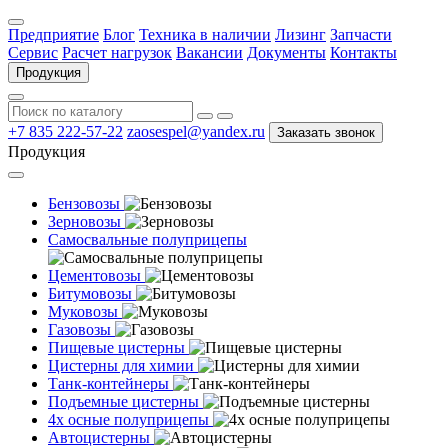
Предприятие
Блог
Техника в наличии
Лизинг
Запчасти
Сервис
Расчет нагрузок
Вакансии
Документы
Контакты
Продукция
+7 835 222-57-22
zaosespel@yandex.ru
Заказать звонок
Продукция
Бензовозы
Зерновозы
Самосвальные полуприцепы
Цементовозы
Битумовозы
Муковозы
Газовозы
Пищевые цистерны
Цистерны для химии
Танк-контейнеры
Подъемные цистерны
4х осные полуприцепы
Автоцистерны