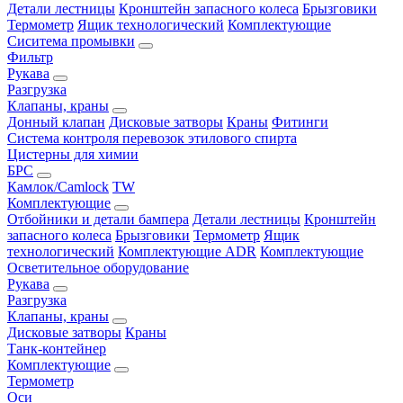
Детали лестницы
Кронштейн запасного колеса
Брызговики
Термометр
Ящик технологический
Комплектующие
Сиситема промывки
Фильтр
Рукава
Разгрузка
Клапаны, краны
Донный клапан
Дисковые затворы
Краны
Фитинги
Система контроля перевозок этилового спирта
Цистерны для химии
БРС
Камлок/Camlock
TW
Комплектующие
Отбойники и детали бампера
Детали лестницы
Кронштейн
запасного колеса
Брызговики
Термометр
Ящик
технологический
Комплектующие ADR
Комплектующие
Осветительное оборудование
Рукава
Разгрузка
Клапаны, краны
Дисковые затворы
Краны
Танк-контейнер
Комплектующие
Термометр
Оси