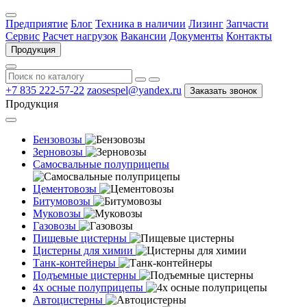
Предприятие
Блог
Техника в наличии
Лизинг
Запчасти
Сервис
Расчет нагрузок
Вакансии
Документы
Контакты
Продукция
+7 835 222-57-22
zaosespel@yandex.ru
Заказать звонок
Продукция
Бензовозы
Зерновозы
Самосвальные полуприцепы
Цементовозы
Битумовозы
Муковозы
Газовозы
Пищевые цистерны
Цистерны для химии
Танк-контейнеры
Подъемные цистерны
4х осные полуприцепы
Автоцистерны