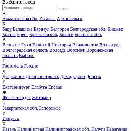
Выберите город
А
Алматинская обл.
Алматы
Архангельск
Б
Баку
Балашиха
Барнаул
Белгород
Белгородская обл.
Бишкек
Братск
Брест
Брестская обл.
Брянск
Брянская обл.
В
Великие Луки
Великий Новгород
Владивосток
Волгоград
Волгоградская область
Вологда
Воронеж
Воронежская
область
Выборг
Г
Гостомель
Гродно
Д
Дзержинск
Днепропетровск
Домодедово
Донецк
Е
Екатеринбург
Елабуга
Ереван
Ж
Железноводск
Житомир
З
Закарпатская обл.
Запорожье
И
Иркутск
К
Казань
Калининград
Калининградская обл.
Калуга
Караганда