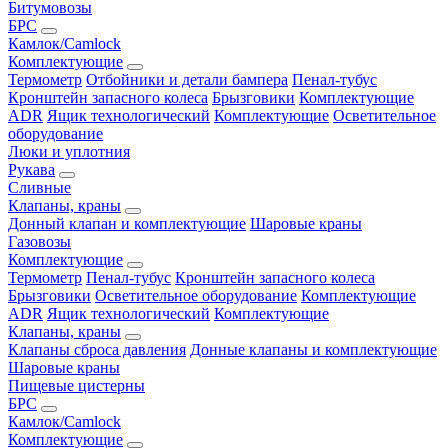
Битумовозы
БРС
Камлок/Camlock
Комплектующие
Термометр
Отбойники и детали бампера
Пенал-тубус
Кронштейн запасного колеса
Брызговики
Комплектующие
ADR
Ящик технологический
Комплектующие
Осветительное
оборудование
Люки и уплотния
Рукава
Сливные
Клапаны, краны
Донный клапан и комплектующие
Шаровые краны
Газовозы
Комплектующие
Термометр
Пенал-тубус
Кронштейн запасного колеса
Брызговики
Осветительное оборудование
Комплектующие
ADR
Ящик технологический
Комплектующие
Клапаны, краны
Клапаны сброса давления
Донные клапаны и комплектующие
Шаровые краны
Пищевые цистерны
БРС
Камлок/Camlock
Комплектующие