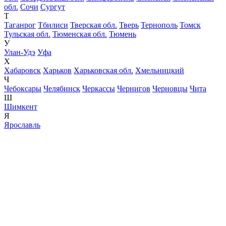
обл.
Сочи
Сургут
Т
Таганрог
Тбилиси
Тверская обл.
Тверь
Тернополь
Томск
Тульская обл.
Тюменская обл.
Тюмень
У
Улан-Удэ
Уфа
Х
Хабаровск
Харьков
Харьковская обл.
Хмельницкий
Ч
Чебоксары
Челябинск
Черкассы
Чернигов
Черновцы
Чита
Ш
Шимкент
Я
Ярославль