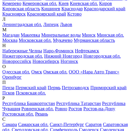
Кемерево
Кемеровская обл.
Киев
Киевская обл.
Киров
Кировская область
Кишинев
Краснодар
Краснодарский край
Красноярск
Красноярский край
Кстово
Л
Ленинградская обл.
Липецк
Львов
М
Магадан
Макеевка
Минеральные воды
Минск
Минская обл.
Москва
Московская обл.
Мукачево
Мурманская область
Н
Набережные Челны
Наро-Фоминск
Нефтекамск
Нижегородская обл.
Нижний Новгород
Новгородская обл.
Новороссийск
Новосибирск
Ногинск
О
Одесская обл.
Омск
Омская обл.
ООО «Нара Авто Транс»
Оренбург
П
Пенза
Пермский край
Пермь
Петрозаводск
Приморский край
Псков
Псковская обл.
Р
Республика Башкортостан
Республика Татарстан
Республика
Чувашия
Ровненская обл.
Ровно
Ростов
Ростов-на-Дону
Ростовская обл.
Рязань
С
Самара
Самарская обл.
Санкт-Петербург
Саратов
Саратовская
обл.
Свердловская обл.
Симферополь
Смоленск
Смоленская