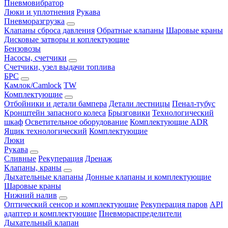
Пневмовибратор
Люки и уплотнения
Рукава
Пневморазгрузка
Клапаны сброса давления
Обратные клапаны
Шаровые краны
Дисковые затворы и коплектующие
Бензовозы
Насосы, счетчики
Счетчики, узел выдачи топлива
БРС
Камлок/Camlock
TW
Комплектующие
Отбойники и детали бампера
Детали лестницы
Пенал-тубус
Кронштейн запасного колеса
Брызговики
Технологический
шкаф
Осветительное оборудование
Комплектующие ADR
Ящик технологический
Комплектующие
Люки
Рукава
Сливные
Рекуперация
Дренаж
Клапаны, краны
Дыхательные клапаны
Донные клапаны и комплектующие
Шаровые краны
Нижний налив
Оптический сенсор и комплектующие
Рекуперация паров
API
адаптер и комплектующие
Пневмораспределители
Дыхательный клапан