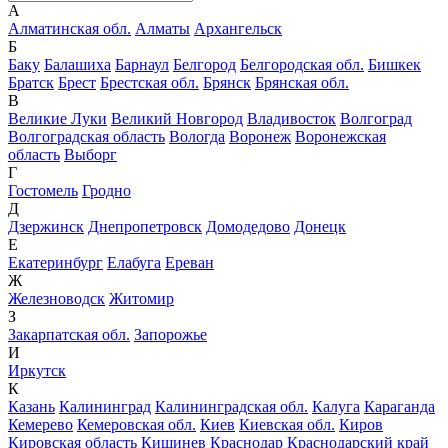
А
Алматинская обл.
Алматы
Архангельск
Б
Баку
Балашиха
Барнаул
Белгород
Белгородская обл.
Бишкек
Братск
Брест
Брестская обл.
Брянск
Брянская обл.
В
Великие Луки
Великий Новгород
Владивосток
Волгоград
Волгоградская область
Вологда
Воронеж
Воронежская
область
Выборг
Г
Гостомель
Гродно
Д
Дзержинск
Днепропетровск
Домодедово
Донецк
Е
Екатеринбург
Елабуга
Ереван
Ж
Железноводск
Житомир
З
Закарпатская обл.
Запорожье
И
Иркутск
К
Казань
Калининград
Калининградская обл.
Калуга
Караганда
Кемерево
Кемеровская обл.
Киев
Киевская обл.
Киров
Кировская область
Кишинев
Краснодар
Краснодарский край