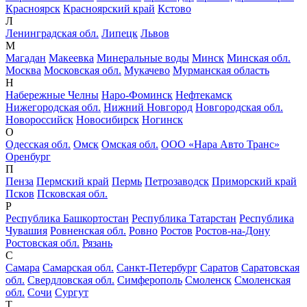
Красноярск
Красноярский край
Кстово
Л
Ленинградская обл.
Липецк
Львов
М
Магадан
Макеевка
Минеральные воды
Минск
Минская обл.
Москва
Московская обл.
Мукачево
Мурманская область
Н
Набережные Челны
Наро-Фоминск
Нефтекамск
Нижегородская обл.
Нижний Новгород
Новгородская обл.
Новороссийск
Новосибирск
Ногинск
О
Одесская обл.
Омск
Омская обл.
ООО «Нара Авто Транс»
Оренбург
П
Пенза
Пермский край
Пермь
Петрозаводск
Приморский край
Псков
Псковская обл.
Р
Республика Башкортостан
Республика Татарстан
Республика
Чувашия
Ровненская обл.
Ровно
Ростов
Ростов-на-Дону
Ростовская обл.
Рязань
С
Самара
Самарская обл.
Санкт-Петербург
Саратов
Саратовская
обл.
Свердловская обл.
Симферополь
Смоленск
Смоленская
обл.
Сочи
Сургут
Т