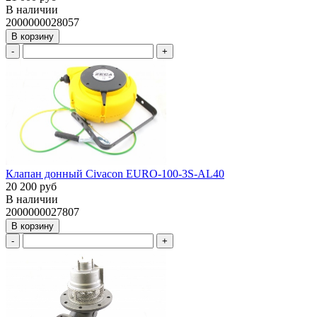
В наличии
2000000028057
В корзину
-
+
Клапан донный Civacon EURO-100-3S-AL40
20 200 руб
В наличии
2000000027807
В корзину
-
+