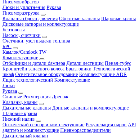
Пневмовибратор
Люки и уплотнения
Рукава
Пневморазгрузка
Клапаны сброса давления
Обратные клапаны
Шаровые краны
Дисковые затворы и коплектующие
Бензовозы
Насосы, счетчики
Счетчики, узел выдачи топлива
БРС
Камлок/Camlock
TW
Комплектующие
Отбойники и детали бампера
Детали лестницы
Пенал-тубус
Кронштейн запасного колеса
Брызговики
Технологический
шкаф
Осветительное оборудование
Комплектующие ADR
Ящик технологический
Комплектующие
Люки
Рукава
Сливные
Рекуперация
Дренаж
Клапаны, краны
Дыхательные клапаны
Донные клапаны и комплектующие
Шаровые краны
Нижний налив
Оптический сенсор и комплектующие
Рекуперация паров
API
адаптер и комплектующие
Пневмораспределители
Дыхательный клапан