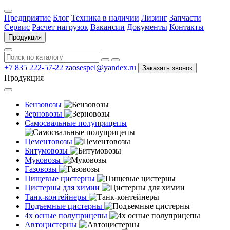
Предприятие
Блог
Техника в наличии
Лизинг
Запчасти
Сервис
Расчет нагрузок
Вакансии
Документы
Контакты
Продукция
+7 835 222-57-22
zaosespel@yandex.ru
Заказать звонок
Продукция
Бензовозы
Зерновозы
Самосвальные полуприцепы
Цементовозы
Битумовозы
Муковозы
Газовозы
Пищевые цистерны
Цистерны для химии
Танк-контейнеры
Подъемные цистерны
4х осные полуприцепы
Автоцистерны