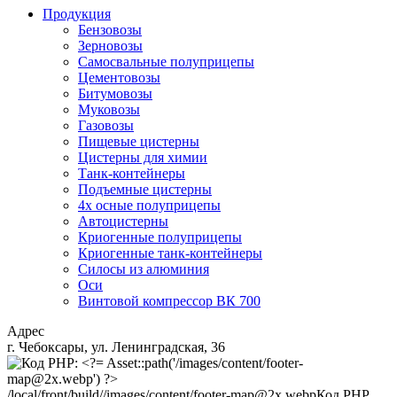
Продукция
Бензовозы
Зерновозы
Самосвальные полуприцепы
Цементовозы
Битумовозы
Муковозы
Газовозы
Пищевые цистерны
Цистерны для химии
Танк-контейнеры
Подъемные цистерны
4х осные полуприцепы
Автоцистерны
Криогенные полуприцепы
Криогенные танк-контейнеры
Силосы из алюминия
Оси
Винтовой компрессор ВК 700
Адрес
г. Чебоксары, ул. Ленинградская, 36
/local/front/build//images/content/footer-map@2x.webp
Код PHP