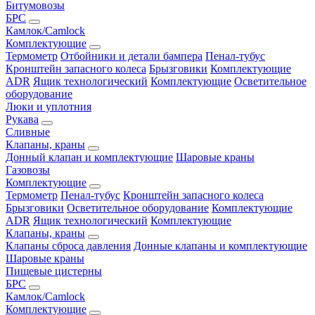
Битумовозы
БРС
Камлок/Camlock
Комплектующие
Термометр
Отбойники и детали бампера
Пенал-тубус
Кронштейн запасного колеса
Брызговики
Комплектующие
ADR
Ящик технологический
Комплектующие
Осветительное
оборудование
Люки и уплотния
Рукава
Сливные
Клапаны, краны
Донный клапан и комплектующие
Шаровые краны
Газовозы
Комплектующие
Термометр
Пенал-тубус
Кронштейн запасного колеса
Брызговики
Осветительное оборудование
Комплектующие
ADR
Ящик технологический
Комплектующие
Клапаны, краны
Клапаны сброса давления
Донные клапаны и комплектующие
Шаровые краны
Пищевые цистерны
БРС
Камлок/Camlock
Комплектующие