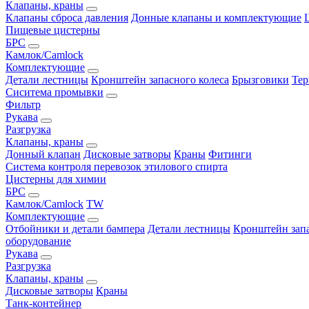
Клапаны, краны
Клапаны сброса давления
Донные клапаны и комплектующие
Пищевые цистерны
БРС
Камлок/Camlock
Комплектующие
Детали лестницы
Кронштейн запасного колеса
Брызговики
Тер
Сиситема промывки
Фильтр
Рукава
Разгрузка
Клапаны, краны
Донный клапан
Дисковые затворы
Краны
Фитинги
Система контроля перевозок этилового спирта
Цистерны для химии
БРС
Камлок/Camlock
TW
Комплектующие
Отбойники и детали бампера
Детали лестницы
Кронштейн запа
оборудование
Рукава
Разгрузка
Клапаны, краны
Дисковые затворы
Краны
Танк-контейнер