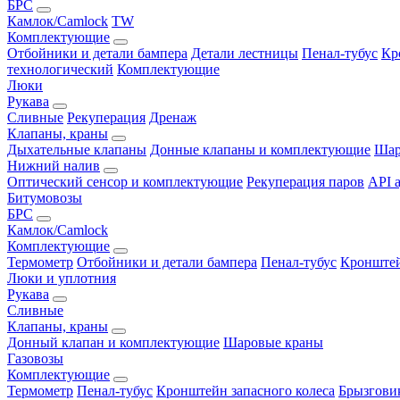
БРС
Камлок/Camlock
TW
Комплектующие
Отбойники и детали бампера
Детали лестницы
Пенал-тубус
Кр
технологический
Комплектующие
Люки
Рукава
Сливные
Рекуперация
Дренаж
Клапаны, краны
Дыхательные клапаны
Донные клапаны и комплектующие
Шар
Нижний налив
Оптический сенсор и комплектующие
Рекуперация паров
API 
Битумовозы
БРС
Камлок/Camlock
Комплектующие
Термометр
Отбойники и детали бампера
Пенал-тубус
Кронштей
Люки и уплотния
Рукава
Сливные
Клапаны, краны
Донный клапан и комплектующие
Шаровые краны
Газовозы
Комплектующие
Термометр
Пенал-тубус
Кронштейн запасного колеса
Брызгови