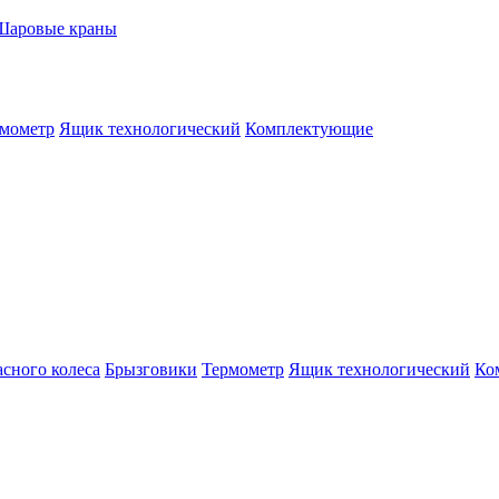
Шаровые краны
мометр
Ящик технологический
Комплектующие
сного колеса
Брызговики
Термометр
Ящик технологический
Ко