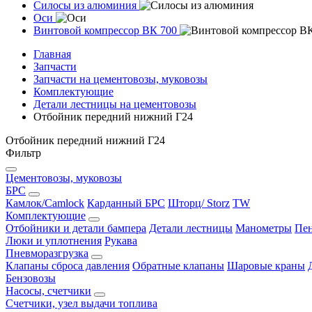
Силосы из алюминия
Оси
Винтовой компрессор ВК 700
Главная
Запчасти
Запчасти на цементовозы, муковозы
Комплектующие
Детали лестницы на цементовозы
Отбойник передний нижний Г24
Отбойник передний нижний Г24
Фильтр
Цементовозы, муковозы
БРС
Камлок/Camlock
Карданный БРС
Шторц/ Storz
TW
Комплектующие
Отбойники и детали бампера
Детали лестницы
Манометры
Пен
Люки и уплотнения
Рукава
Пневморазгрузка
Клапаны сброса давления
Обратные клапаны
Шаровые краны
Бензовозы
Насосы, счетчики
Счетчики, узел выдачи топлива