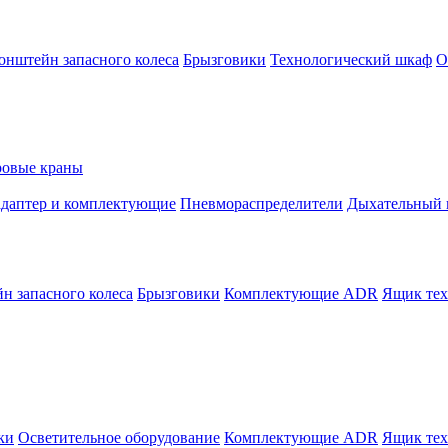
онштейн запасного колеса
Брызговики
Технологический шкаф
О
овые краны
адаптер и комплектующие
Пневмораспределители
Дыхательный 
н запасного колеса
Брызговики
Комплектующие ADR
Ящик тех
ки
Осветительное оборудование
Комплектующие ADR
Ящик тех