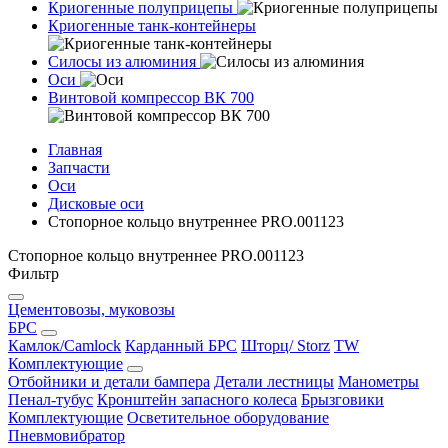
Криогенные полуприцепы
Криогенные танк-контейнеры
Силосы из алюминия
Оси
Винтовой компрессор ВК 700
Главная
Запчасти
Оси
Дисковые оси
Стопорное кольцо внутреннее PRO.001123
Стопорное кольцо внутреннее PRO.001123
Фильтр
Цементовозы, муковозы
БРС
Камлок/Camlock
Карданный БРС
Шторц/ Storz
TW
Комплектующие
Отбойники и детали бампера
Детали лестницы
Манометры
Пенал-тубус
Кронштейн запасного колеса
Брызговики
Комплектующие
Осветительное оборудование
Пневмовибратор