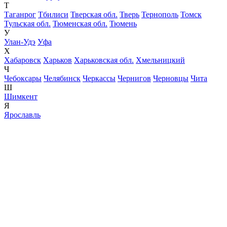
Т
Таганрог
Тбилиси
Тверская обл.
Тверь
Тернополь
Томск
Тульская обл.
Тюменская обл.
Тюмень
У
Улан-Удэ
Уфа
Х
Хабаровск
Харьков
Харьковская обл.
Хмельницкий
Ч
Чебоксары
Челябинск
Черкассы
Чернигов
Черновцы
Чита
Ш
Шимкент
Я
Ярославль