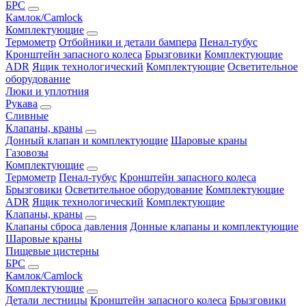
БРС
Камлок/Camlock
Комплектующие
Термометр
Отбойники и детали бампера
Пенал-тубус
Кронштейн запасного колеса
Брызговики
Комплектующие
ADR
Ящик технологический
Комплектующие
Осветительное
оборудование
Люки и уплотния
Рукава
Сливные
Клапаны, краны
Донный клапан и комплектующие
Шаровые краны
Газовозы
Комплектующие
Термометр
Пенал-тубус
Кронштейн запасного колеса
Брызговики
Осветительное оборудование
Комплектующие
ADR
Ящик технологический
Комплектующие
Клапаны, краны
Клапаны сброса давления
Донные клапаны и комплектующие
Шаровые краны
Пищевые цистерны
БРС
Камлок/Camlock
Комплектующие
Детали лестницы
Кронштейн запасного колеса
Брызговики