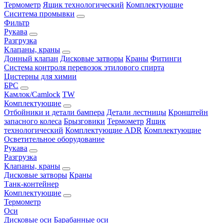
Термометр
Ящик технологический
Комплектующие
Сиситема промывки
Фильтр
Рукава
Разгрузка
Клапаны, краны
Донный клапан
Дисковые затворы
Краны
Фитинги
Система контроля перевозок этилового спирта
Цистерны для химии
БРС
Камлок/Camlock
TW
Комплектующие
Отбойники и детали бампера
Детали лестницы
Кронштейн
запасного колеса
Брызговики
Термометр
Ящик
технологический
Комплектующие ADR
Комплектующие
Осветительное оборудование
Рукава
Разгрузка
Клапаны, краны
Дисковые затворы
Краны
Танк-контейнер
Комплектующие
Термометр
Оси
Дисковые оси
Барабанные оси