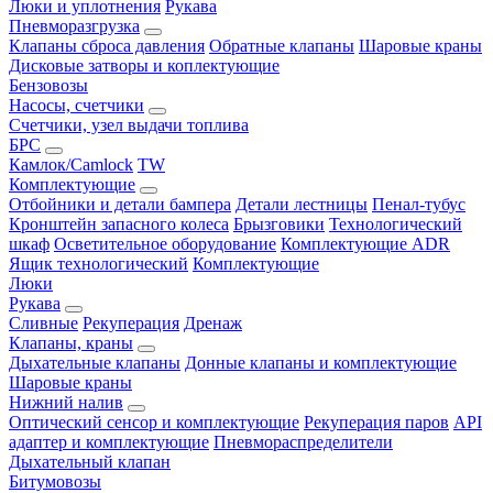
Люки и уплотнения
Рукава
Пневморазгрузка
Клапаны сброса давления
Обратные клапаны
Шаровые краны
Дисковые затворы и коплектующие
Бензовозы
Насосы, счетчики
Счетчики, узел выдачи топлива
БРС
Камлок/Camlock
TW
Комплектующие
Отбойники и детали бампера
Детали лестницы
Пенал-тубус
Кронштейн запасного колеса
Брызговики
Технологический
шкаф
Осветительное оборудование
Комплектующие ADR
Ящик технологический
Комплектующие
Люки
Рукава
Сливные
Рекуперация
Дренаж
Клапаны, краны
Дыхательные клапаны
Донные клапаны и комплектующие
Шаровые краны
Нижний налив
Оптический сенсор и комплектующие
Рекуперация паров
API
адаптер и комплектующие
Пневмораспределители
Дыхательный клапан
Битумовозы