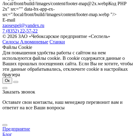
/local/front/build//images/content/footer-map@2x.webp
Код PHP
2x" src="" data-bx-app-ex-
src="/local/front/build//images/content/footer-map.webp "/>
E-mail
zaosespel@yandex.ru
7 (8352) 22-57-22
© 2026 ЗАО «Чебоксарское предприятие «Сеспель»
Силосы Алюминевые
Станки
Файлы Cookie
Для повышения удобства работы с сайтом на нем
используются файлы cookie. В cookie содержатся данные о
Ваших прошлых посещениях сайта. Если Вы не хотите, чтобы
эти данные обрабатывались, отключите cookie в настройках
браузера
Ок
Заказать звонок
Оставьте свои контакты, наш менеджер перезвонит вам и
ответит на все Ваши вопросы
Предприятие
Блог