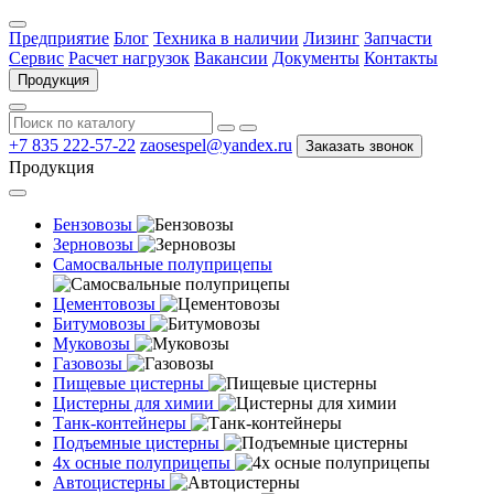
Предприятие
Блог
Техника в наличии
Лизинг
Запчасти
Сервис
Расчет нагрузок
Вакансии
Документы
Контакты
Продукция
+7 835 222-57-22
zaosespel@yandex.ru
Заказать звонок
Продукция
Бензовозы
Зерновозы
Самосвальные полуприцепы
Цементовозы
Битумовозы
Муковозы
Газовозы
Пищевые цистерны
Цистерны для химии
Танк-контейнеры
Подъемные цистерны
4х осные полуприцепы
Автоцистерны