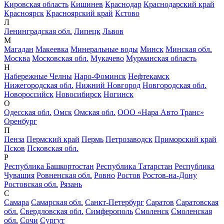
Кировская область
Кишинев
Краснодар
Краснодарский край
Красноярск
Красноярский край
Кстово
Л
Ленинградская обл.
Липецк
Львов
М
Магадан
Макеевка
Минеральные воды
Минск
Минская обл.
Москва
Московская обл.
Мукачево
Мурманская область
Н
Набережные Челны
Наро-Фоминск
Нефтекамск
Нижегородская обл.
Нижний Новгород
Новгородская обл.
Новороссийск
Новосибирск
Ногинск
О
Одесская обл.
Омск
Омская обл.
ООО «Нара Авто Транс»
Оренбург
П
Пенза
Пермский край
Пермь
Петрозаводск
Приморский край
Псков
Псковская обл.
Р
Республика Башкортостан
Республика Татарстан
Республика
Чувашия
Ровненская обл.
Ровно
Ростов
Ростов-на-Дону
Ростовская обл.
Рязань
С
Самара
Самарская обл.
Санкт-Петербург
Саратов
Саратовская
обл.
Свердловская обл.
Симферополь
Смоленск
Смоленская
обл.
Сочи
Сургут