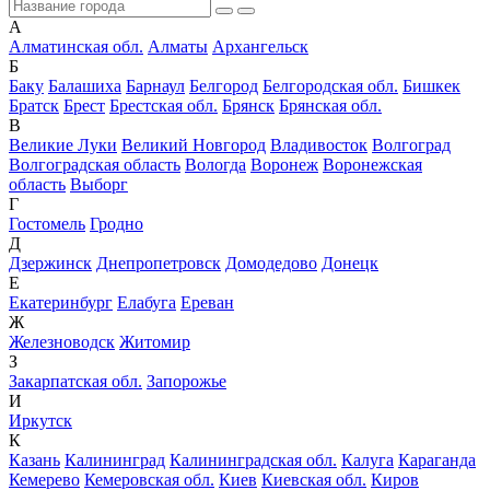
А
Алматинская обл.
Алматы
Архангельск
Б
Баку
Балашиха
Барнаул
Белгород
Белгородская обл.
Бишкек
Братск
Брест
Брестская обл.
Брянск
Брянская обл.
В
Великие Луки
Великий Новгород
Владивосток
Волгоград
Волгоградская область
Вологда
Воронеж
Воронежская
область
Выборг
Г
Гостомель
Гродно
Д
Дзержинск
Днепропетровск
Домодедово
Донецк
Е
Екатеринбург
Елабуга
Ереван
Ж
Железноводск
Житомир
З
Закарпатская обл.
Запорожье
И
Иркутск
К
Казань
Калининград
Калининградская обл.
Калуга
Караганда
Кемерево
Кемеровская обл.
Киев
Киевская обл.
Киров