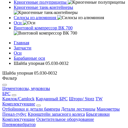
Криогенные полуприцепы
Криогенные танк-контейнеры
Силосы из алюминия
Оси
Винтовой компрессор ВК 700
Главная
Запчасти
Оси
Барабанные оси
Шайба упорная 05.030-0032
Шайба упорная 05.030-0032
Фильтр
Цементовозы, муковозы
БРС
Камлок/Camlock
Карданный БРС
Шторц/ Storz
TW
Комплектующие
Отбойники и детали бампера
Детали лестницы
Манометры
Пенал-тубус
Кронштейн запасного колеса
Брызговики
Комплектующие
Осветительное оборудование
Пневмовибратор