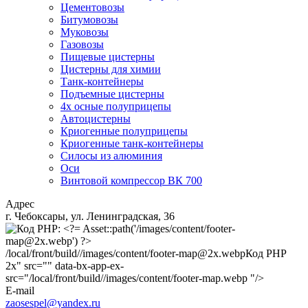
Цементовозы
Битумовозы
Муковозы
Газовозы
Пищевые цистерны
Цистерны для химии
Танк-контейнеры
Подъемные цистерны
4х осные полуприцепы
Автоцистерны
Криогенные полуприцепы
Криогенные танк-контейнеры
Силосы из алюминия
Оси
Винтовой компрессор ВК 700
Адрес
г. Чебоксары, ул. Ленинградская, 36
/local/front/build//images/content/footer-map@2x.webp
Код PHP
2x" src="" data-bx-app-ex-
src="/local/front/build//images/content/footer-map.webp "/>
E-mail
zaosespel@yandex.ru