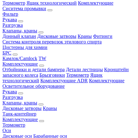
Термометр
Ящик технологический
Комплектующие
Сиситема промывки
Фильтр
Рукава
Разгрузка
Клапаны, краны
Донный клапан
Дисковые затворы
Краны
Фитинги
Система контроля перевозок этилового спирта
Цистерны для химии
БРС
Камлок/Camlock
TW
Комплектующие
Отбойники и детали бампера
Детали лестницы
Кронштейн
запасного колеса
Брызговики
Термометр
Ящик
технологический
Комплектующие ADR
Комплектующие
Осветительное оборудование
Рукава
Разгрузка
Клапаны, краны
Дисковые затворы
Краны
Танк-контейнер
Комплектующие
Термометр
Оси
Дисковые оси
Барабанные оси