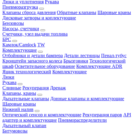
Люки и уплотнения
Рукава
Пневморазгрузка
Клапаны сброса давления
Обратные клапаны
Шаровые краны
Дисковые затворы и коплектующие
Бензовозы
Насосы, счетчики
Счетчики, узел выдачи топлива
БРС
Камлок/Camlock
TW
Комплектующие
Отбойники и детали бампера
Детали лестницы
Пенал-тубус
Кронштейн запасного колеса
Брызговики
Технологический
шкаф
Осветительное оборудование
Комплектующие ADR
Ящик технологический
Комплектующие
Люки
Рукава
Сливные
Рекуперация
Дренаж
Клапаны, краны
Дыхательные клапаны
Донные клапаны и комплектующие
Шаровые краны
Нижний налив
Оптический сенсор и комплектующие
Рекуперация паров
API
адаптер и комплектующие
Пневмораспределители
Дыхательный клапан
Битумовозы