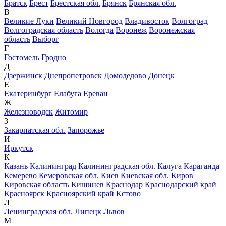
Братск
Брест
Брестская обл.
Брянск
Брянская обл.
В
Великие Луки
Великий Новгород
Владивосток
Волгоград
Волгоградская область
Вологда
Воронеж
Воронежская
область
Выборг
Г
Гостомель
Гродно
Д
Дзержинск
Днепропетровск
Домодедово
Донецк
Е
Екатеринбург
Елабуга
Ереван
Ж
Железноводск
Житомир
З
Закарпатская обл.
Запорожье
И
Иркутск
К
Казань
Калининград
Калининградская обл.
Калуга
Караганда
Кемерево
Кемеровская обл.
Киев
Киевская обл.
Киров
Кировская область
Кишинев
Краснодар
Краснодарский край
Красноярск
Красноярский край
Кстово
Л
Ленинградская обл.
Липецк
Львов
М