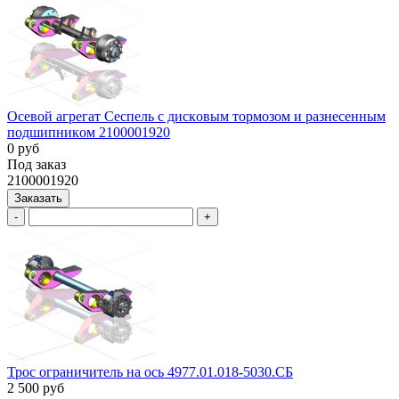
Ocевой агрегат Сеспель c дискoвым тоpмозoм и рaзнеceнным
пoдшипникoм 2100001920
0 руб
Под заказ
2100001920
Заказать
-
+
Трос ограничитель на ось 4977.01.018-5030.СБ
2 500 руб