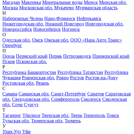
Магадан
Макеевка
Минеральные воды
Минск
Минская обл.
Москва
Московская обл.
Мукачево
Мурманская область
Н
Набережные Челны
Наро-Фоминск
Нефтекамск
Нижегородская обл.
Нижний Новгород
Новгородская обл.
Новороссийск
Новосибирск
Ногинск
О
Одесская обл.
Омск
Омская обл.
ООО «Нара Авто Транс»
Оренбург
П
Пенза
Пермский край
Пермь
Петрозаводск
Приморский край
Псков
Псковская обл.
Р
Республика Башкортостан
Республика Татарстан
Республика
Чувашия
Ровненская обл.
Ровно
Ростов
Ростов-на-Дону
Ростовская обл.
Рязань
С
Самара
Самарская обл.
Санкт-Петербург
Саратов
Саратовская
обл.
Свердловская обл.
Симферополь
Смоленск
Смоленская
обл.
Сочи
Сургут
Т
Таганрог
Тбилиси
Тверская обл.
Тверь
Тернополь
Томск
Тульская обл.
Тюменская обл.
Тюмень
У
Улан-Удэ
Уфа