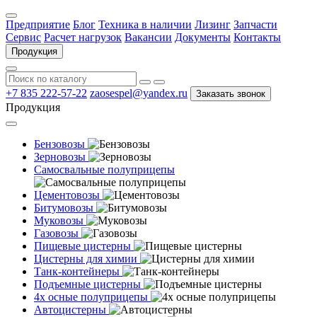
Предприятие
Блог
Техника в наличии
Лизинг
Запчасти
Сервис
Расчет нагрузок
Вакансии
Документы
Контакты
Продукция
+7 835 222-57-22
zaosespel@yandex.ru
Заказать звонок
Продукция
Бензовозы
Зерновозы
Самосвальные полуприцепы
Цементовозы
Битумовозы
Муковозы
Газовозы
Пищевые цистерны
Цистерны для химии
Танк-контейнеры
Подъемные цистерны
4х осные полуприцепы
Автоцистерны