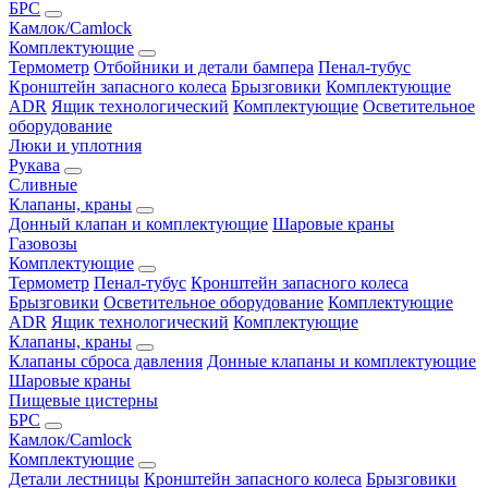
БРС
Камлок/Camlock
Комплектующие
Термометр
Отбойники и детали бампера
Пенал-тубус
Кронштейн запасного колеса
Брызговики
Комплектующие
ADR
Ящик технологический
Комплектующие
Осветительное
оборудование
Люки и уплотния
Рукава
Сливные
Клапаны, краны
Донный клапан и комплектующие
Шаровые краны
Газовозы
Комплектующие
Термометр
Пенал-тубус
Кронштейн запасного колеса
Брызговики
Осветительное оборудование
Комплектующие
ADR
Ящик технологический
Комплектующие
Клапаны, краны
Клапаны сброса давления
Донные клапаны и комплектующие
Шаровые краны
Пищевые цистерны
БРС
Камлок/Camlock
Комплектующие
Детали лестницы
Кронштейн запасного колеса
Брызговики