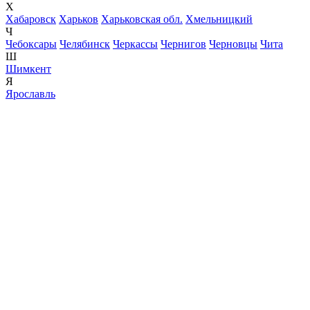
Х
Хабаровск
Харьков
Харьковская обл.
Хмельницкий
Ч
Чебоксары
Челябинск
Черкассы
Чернигов
Черновцы
Чита
Ш
Шимкент
Я
Ярославль