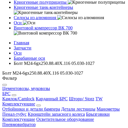
Криогенные полуприцепы
Криогенные танк-контейнеры
Силосы из алюминия
Оси
Винтовой компрессор ВК 700
Главная
Запчасти
Оси
Барабанные оси
Болт М24-6gх250.88.40Х.116 05.030-1027
Болт М24-6gх250.88.40Х.116 05.030-1027
Фильтр
Цементовозы, муковозы
БРС
Камлок/Camlock
Карданный БРС
Шторц/ Storz
TW
Комплектующие
Отбойники и детали бампера
Детали лестницы
Манометры
Пенал-тубус
Кронштейн запасного колеса
Брызговики
Комплектующие
Осветительное оборудование
Пневмовибратор