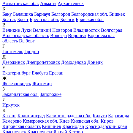
Алматинская обл.
Алматы
Архангельск
Б
Баку
Балашиха
Барнаул
Белгород
Белгородская обл.
Бишкек
Братск
Брест
Брестская обл.
Брянск
Брянская обл.
В
Великие Луки
Великий Новгород
Владивосток
Волгоград
Волгоградская область
Вологда
Воронеж
Воронежская
область
Выборг
Г
Гостомель
Гродно
Д
Дзержинск
Днепропетровск
Домодедово
Донецк
Е
Екатеринбург
Елабуга
Ереван
Ж
Железноводск
Житомир
З
Закарпатская обл.
Запорожье
И
Иркутск
К
Казань
Калининград
Калининградская обл.
Калуга
Караганда
Кемерево
Кемеровская обл.
Киев
Киевская обл.
Киров
Кировская область
Кишинев
Краснодар
Краснодарский край
Красноярск
Красноярский край
Кстово