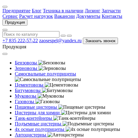
Предприятие
Блог
Техника в наличии
Лизинг
Запчасти
Сервис
Расчет нагрузок
Вакансии
Документы
Контакты
Продукция
+7 835 222-57-22
zaosespel@yandex.ru
Заказать звонок
Продукция
Бензовозы
Зерновозы
Самосвальные полуприцепы
Цементовозы
Битумовозы
Муковозы
Газовозы
Пищевые цистерны
Цистерны для химии
Танк-контейнеры
Подъемные цистерны
4х осные полуприцепы
Автоцистерны