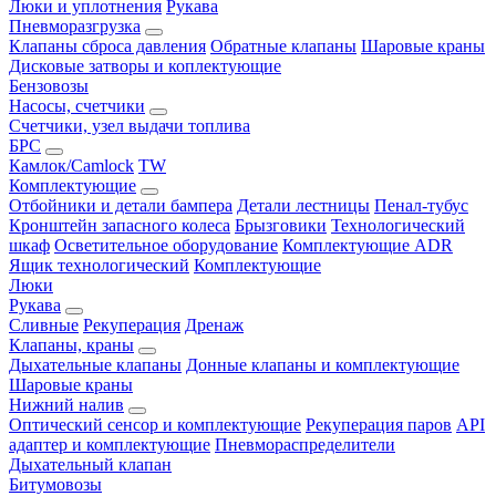
Люки и уплотнения
Рукава
Пневморазгрузка
Клапаны сброса давления
Обратные клапаны
Шаровые краны
Дисковые затворы и коплектующие
Бензовозы
Насосы, счетчики
Счетчики, узел выдачи топлива
БРС
Камлок/Camlock
TW
Комплектующие
Отбойники и детали бампера
Детали лестницы
Пенал-тубус
Кронштейн запасного колеса
Брызговики
Технологический
шкаф
Осветительное оборудование
Комплектующие ADR
Ящик технологический
Комплектующие
Люки
Рукава
Сливные
Рекуперация
Дренаж
Клапаны, краны
Дыхательные клапаны
Донные клапаны и комплектующие
Шаровые краны
Нижний налив
Оптический сенсор и комплектующие
Рекуперация паров
API
адаптер и комплектующие
Пневмораспределители
Дыхательный клапан
Битумовозы