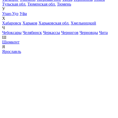
Тульская обл.
Тюменская обл.
Тюмень
У
Улан-Удэ
Уфа
Х
Хабаровск
Харьков
Харьковская обл.
Хмельницкий
Ч
Чебоксары
Челябинск
Черкассы
Чернигов
Черновцы
Чита
Ш
Шимкент
Я
Ярославль