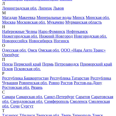
Л
Ленинградская обл.
Липецк
Львов
М
Магадан
Макеевка
Минеральные воды
Минск
Минская обл.
Москва
Московская обл.
Мукачево
Мурманская область
Н
Набережные Челны
Наро-Фоминск
Нефтекамск
Нижегородская обл.
Нижний Новгород
Новгородская обл.
Новороссийск
Новосибирск
Ногинск
О
Одесская обл.
Омск
Омская обл.
ООО «Нара Авто Транс»
Оренбург
П
Пенза
Пермский край
Пермь
Петрозаводск
Приморский край
Псков
Псковская обл.
Р
Республика Башкортостан
Республика Татарстан
Республика
Чувашия
Ровненская обл.
Ровно
Ростов
Ростов-на-Дону
Ростовская обл.
Рязань
С
Самара
Самарская обл.
Санкт-Петербург
Саратов
Саратовская
обл.
Свердловская обл.
Симферополь
Смоленск
Смоленская
обл.
Сочи
Сургут
Т
Таганрог
Тбилиси
Тверская обл.
Тверь
Тернополь
Томск