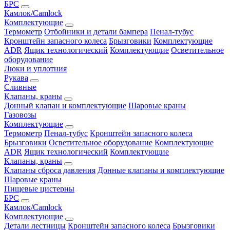
БРС
Камлок/Camlock
Комплектующие
Термометр
Отбойники и детали бампера
Пенал-тубус
Кронштейн запасного колеса
Брызговики
Комплектующие
ADR
Ящик технологический
Комплектующие
Осветительное
оборудование
Люки и уплотния
Рукава
Сливные
Клапаны, краны
Донный клапан и комплектующие
Шаровые краны
Газовозы
Комплектующие
Термометр
Пенал-тубус
Кронштейн запасного колеса
Брызговики
Осветительное оборудование
Комплектующие
ADR
Ящик технологический
Комплектующие
Клапаны, краны
Клапаны сброса давления
Донные клапаны и комплектующие
Шаровые краны
Пищевые цистерны
БРС
Камлок/Camlock
Комплектующие
Детали лестницы
Кронштейн запасного колеса
Брызговики