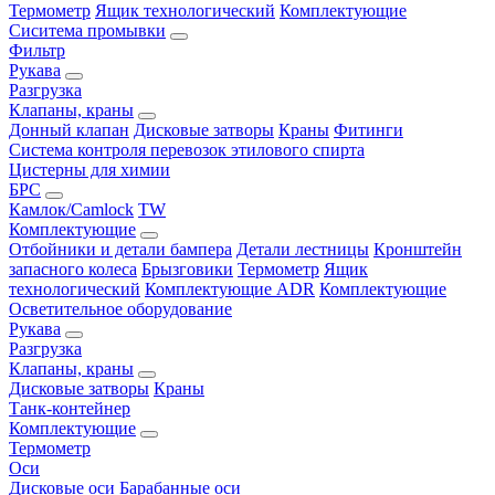
Термометр
Ящик технологический
Комплектующие
Сиситема промывки
Фильтр
Рукава
Разгрузка
Клапаны, краны
Донный клапан
Дисковые затворы
Краны
Фитинги
Система контроля перевозок этилового спирта
Цистерны для химии
БРС
Камлок/Camlock
TW
Комплектующие
Отбойники и детали бампера
Детали лестницы
Кронштейн
запасного колеса
Брызговики
Термометр
Ящик
технологический
Комплектующие ADR
Комплектующие
Осветительное оборудование
Рукава
Разгрузка
Клапаны, краны
Дисковые затворы
Краны
Танк-контейнер
Комплектующие
Термометр
Оси
Дисковые оси
Барабанные оси