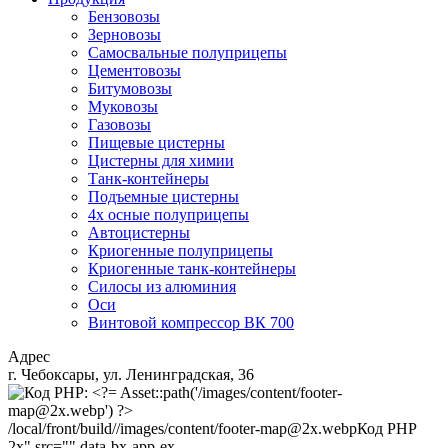
Бензовозы
Зерновозы
Самосвальные полуприцепы
Цементовозы
Битумовозы
Муковозы
Газовозы
Пищевые цистерны
Цистерны для химии
Танк-контейнеры
Подъемные цистерны
4х осные полуприцепы
Автоцистерны
Криогенные полуприцепы
Криогенные танк-контейнеры
Силосы из алюминия
Оси
Винтовой компрессор ВК 700
Адрес
г. Чебоксары, ул. Ленинградская, 36
/local/front/build//images/content/footer-map@2x.webp
Код PHP
2x" src="" data-bx-app-ex-