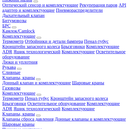
Оптический сенсор и комплектующие
Рекуперация паров
API
адаптер и комплектующие
Пневмораспределители
Дыхательный клапан
Битумовозы
БРС
Камлок/Camlock
Комплектующие
Термометр
Отбойники и детали бампера
Пенал-тубус
Кронштейн запасного колеса
Брызговики
Комплектующие
ADR
Ящик технологический
Комплектующие
Осветительное
оборудование
Люки и уплотния
Рукава
Сливные
Клапаны, краны
Донный клапан и комплектующие
Шаровые краны
Газовозы
Комплектующие
Термометр
Пенал-тубус
Кронштейн запасного колеса
Брызговики
Осветительное оборудование
Комплектующие
ADR
Ящик технологический
Комплектующие
Клапаны, краны
Клапаны сброса давления
Донные клапаны и комплектующие
Шаровые краны