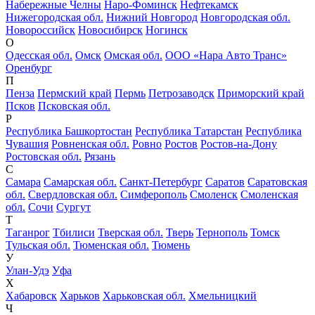
Набережные Челны
Наро-Фоминск
Нефтекамск
Нижегородская обл.
Нижний Новгород
Новгородская обл.
Новороссийск
Новосибирск
Ногинск
О
Одесская обл.
Омск
Омская обл.
ООО «Нара Авто Транс»
Оренбург
П
Пенза
Пермский край
Пермь
Петрозаводск
Приморский край
Псков
Псковская обл.
Р
Республика Башкортостан
Республика Татарстан
Республика
Чувашия
Ровненская обл.
Ровно
Ростов
Ростов-на-Дону
Ростовская обл.
Рязань
С
Самара
Самарская обл.
Санкт-Петербург
Саратов
Саратовская
обл.
Свердловская обл.
Симферополь
Смоленск
Смоленская
обл.
Сочи
Сургут
Т
Таганрог
Тбилиси
Тверская обл.
Тверь
Тернополь
Томск
Тульская обл.
Тюменская обл.
Тюмень
У
Улан-Удэ
Уфа
Х
Хабаровск
Харьков
Харьковская обл.
Хмельницкий
Ч