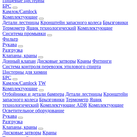
Пищевые цистерны
БРС
Камлок/Camlock
Комплектующие
Детали лестницы
Кронштейн запасного колеса
Брызговики
Термометр
Ящик технологический
Комплектующие
Сиситема промывки
Фильтр
Рукава
Разгрузка
Клапаны, краны
Донный клапан
Дисковые затворы
Краны
Фитинги
Система контроля перевозок этилового спирта
Цистерны для химии
БРС
Камлок/Camlock
TW
Комплектующие
Отбойники и детали бампера
Детали лестницы
Кронштейн
запасного колеса
Брызговики
Термометр
Ящик
технологический
Комплектующие ADR
Комплектующие
Осветительное оборудование
Рукава
Разгрузка
Клапаны, краны
Дисковые затворы
Краны