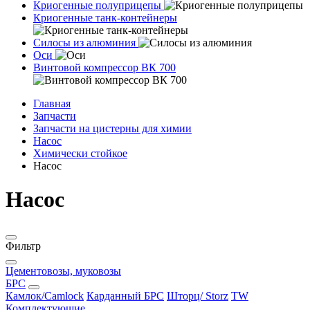
Криогенные полуприцепы
Криогенные танк-контейнеры
Силосы из алюминия
Оси
Винтовой компрессор ВК 700
Главная
Запчасти
Запчасти на цистерны для химии
Насос
Химически стойкое
Насос
Насос
Фильтр
Цементовозы, муковозы
БРС
Камлок/Camlock
Карданный БРС
Шторц/ Storz
TW
Комплектующие