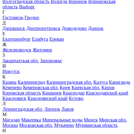
Волгоградская область
Вологда
Воронеж
Воронежская
область
Выборг
Г
Гостомель
Гродно
Д
Дзержинск
Днепропетровск
Домодедово
Донецк
Е
Екатеринбург
Елабуга
Ереван
Ж
Железноводск
Житомир
З
Закарпатская обл.
Запорожье
И
Иркутск
К
Казань
Калининград
Калининградская обл.
Калуга
Караганда
Кемерево
Кемеровская обл.
Киев
Киевская обл.
Киров
Кировская область
Кишинев
Краснодар
Краснодарский край
Красноярск
Красноярский край
Кстово
Л
Ленинградская обл.
Липецк
Львов
М
Магадан
Макеевка
Минеральные воды
Минск
Минская обл.
Москва
Московская обл.
Мукачево
Мурманская область
Н