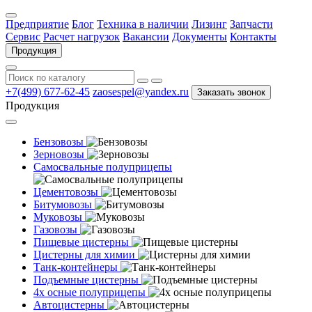
Предприятие
Блог
Техника в наличии
Лизинг
Запчасти
Сервис
Расчет нагрузок
Вакансии
Документы
Контакты
Продукция
+7(499) 677-62-45
zaosespel@yandex.ru
Заказать звонок
Продукция
Бензовозы
Зерновозы
Самосвальные полуприцепы
Цементовозы
Битумовозы
Муковозы
Газовозы
Пищевые цистерны
Цистерны для химии
Танк-контейнеры
Подъемные цистерны
4х осные полуприцепы
Автоцистерны