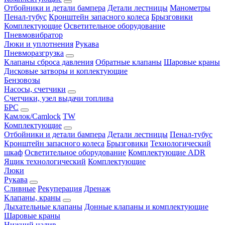
Отбойники и детали бампера
Детали лестницы
Манометры
Пенал-тубус
Кронштейн запасного колеса
Брызговики
Комплектующие
Осветительное оборудование
Пневмовибратор
Люки и уплотнения
Рукава
Пневморазгрузка
Клапаны сброса давления
Обратные клапаны
Шаровые краны
Дисковые затворы и коплектующие
Бензовозы
Насосы, счетчики
Счетчики, узел выдачи топлива
БРС
Камлок/Camlock
TW
Комплектующие
Отбойники и детали бампера
Детали лестницы
Пенал-тубус
Кронштейн запасного колеса
Брызговики
Технологический
шкаф
Осветительное оборудование
Комплектующие ADR
Ящик технологический
Комплектующие
Люки
Рукава
Сливные
Рекуперация
Дренаж
Клапаны, краны
Дыхательные клапаны
Донные клапаны и комплектующие
Шаровые краны
Нижний налив