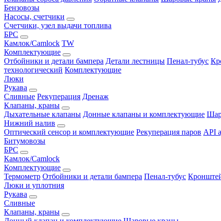
Бензовозы
Насосы, счетчики
Счетчики, узел выдачи топлива
БРС
Камлок/Camlock
TW
Комплектующие
Отбойники и детали бампера
Детали лестницы
Пенал-тубус
Кр
технологический
Комплектующие
Люки
Рукава
Сливные
Рекуперация
Дренаж
Клапаны, краны
Дыхательные клапаны
Донные клапаны и комплектующие
Шар
Нижний налив
Оптический сенсор и комплектующие
Рекуперация паров
API 
Битумовозы
БРС
Камлок/Camlock
Комплектующие
Термометр
Отбойники и детали бампера
Пенал-тубус
Кронштей
Люки и уплотния
Рукава
Сливные
Клапаны, краны
Донный клапан и комплектующие
Шаровые краны