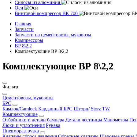
Силосы из алюминия
Оси
Винтовой компрессор ВК 700
Главная
Запчасти
Запчасти на цементовозы, муковозы
Компрессоры
ВР 8\2,2
Комплектующие ВР 8\2,2
Комплектующие ВР 8\2,2
Фильтр
Цементовозы, муковозы
БРС
Камлок/Camlock
Карданный БРС
Шторц/ Storz
TW
Комплектующие
Отбойники и детали бампера
Детали лестницы
Манометры
Пен
Люки и уплотнения
Рукава
Пневморазгрузка
Клапаны сброса давления
Обратные клапаны
Шаровые краны