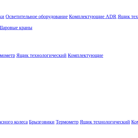
ки
Осветительное оборудование
Комплектующие ADR
Ящик тех
Шаровые краны
мометр
Ящик технологический
Комплектующие
сного колеса
Брызговики
Термометр
Ящик технологический
Ко