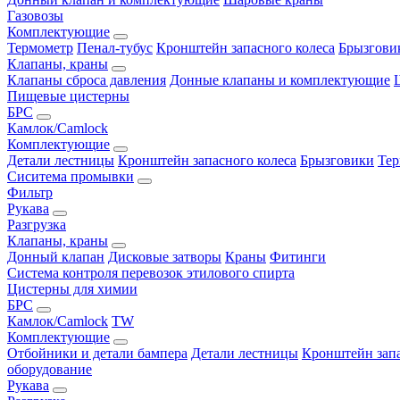
Газовозы
Комплектующие
Термометр
Пенал-тубус
Кронштейн запасного колеса
Брызгови
Клапаны, краны
Клапаны сброса давления
Донные клапаны и комплектующие
Пищевые цистерны
БРС
Камлок/Camlock
Комплектующие
Детали лестницы
Кронштейн запасного колеса
Брызговики
Тер
Сиситема промывки
Фильтр
Рукава
Разгрузка
Клапаны, краны
Донный клапан
Дисковые затворы
Краны
Фитинги
Система контроля перевозок этилового спирта
Цистерны для химии
БРС
Камлок/Camlock
TW
Комплектующие
Отбойники и детали бампера
Детали лестницы
Кронштейн запа
оборудование
Рукава