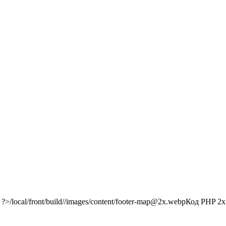
/local/front/build//images/content/footer-map@2x.webp
Код PHP
2x"