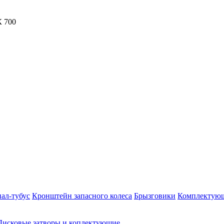
ал-тубус
Кронштейн запасного колеса
Брызговики
Комплектую
Дисковые затворы и коплектующие