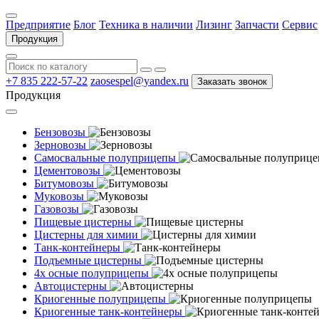
Предприятие
Блог
Техника в наличии
Лизинг
Запчасти
Сервис
Продукция
+7 835 222-57-22
zaosespel@yandex.ru
Заказать звонок
Продукция
Бензовозы
Зерновозы
Самосвальные полуприцепы
Цементовозы
Битумовозы
Муковозы
Газовозы
Пищевые цистерны
Цистерны для химии
Танк-контейнеры
Подъемные цистерны
4х осные полуприцепы
Автоцистерны
Криогенные полуприцепы
Криогенные танк-контейнеры