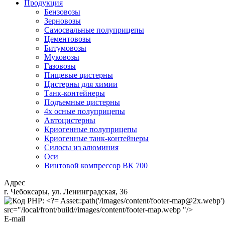
Продукция
Бензовозы
Зерновозы
Самосвальные полуприцепы
Цементовозы
Битумовозы
Муковозы
Газовозы
Пищевые цистерны
Цистерны для химии
Танк-контейнеры
Подъемные цистерны
4х осные полуприцепы
Автоцистерны
Криогенные полуприцепы
Криогенные танк-контейнеры
Силосы из алюминия
Оси
Винтовой компрессор ВК 700
Адрес
г. Чебоксары, ул. Ленинградская, 36
src="/local/front/build//images/content/footer-map.webp "/>
E-mail