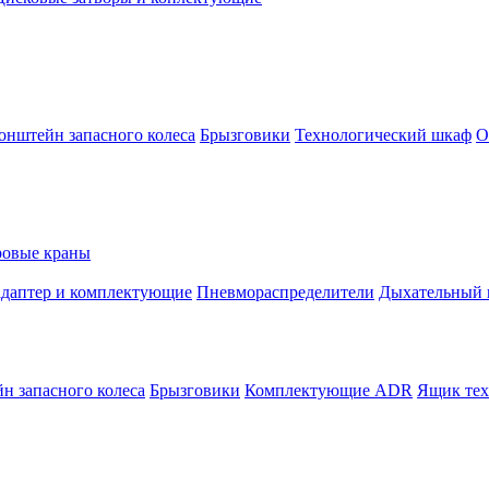
онштейн запасного колеса
Брызговики
Технологический шкаф
О
овые краны
адаптер и комплектующие
Пневмораспределители
Дыхательный 
н запасного колеса
Брызговики
Комплектующие ADR
Ящик тех