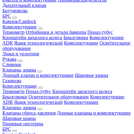
Дыхательный клапан
Битумовозы
БРС
Камлок/Camlock
Комплектующие
Термометр
Отбойники и детали бампера
Пенал-тубус
Кронштейн запасного колеса
Брызговики
Комплектующие
ADR
Ящик технологический
Комплектующие
Осветительное
оборудование
Люки и уплотния
Рукава
Сливные
Клапаны, краны
Донный клапан и комплектующие
Шаровые краны
Газовозы
Комплектующие
Термометр
Пенал-тубус
Кронштейн запасного колеса
Брызговики
Осветительное оборудование
Комплектующие
ADR
Ящик технологический
Комплектующие
Клапаны, краны
Клапаны сброса давления
Донные клапаны и комплектующие
Шаровые краны
Пищевые цистерны
БРС