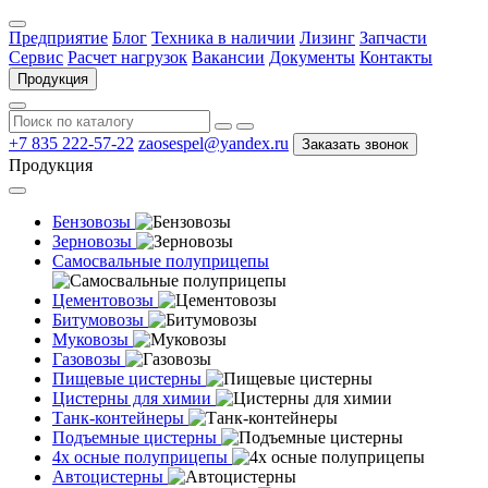
Предприятие
Блог
Техника в наличии
Лизинг
Запчасти
Сервис
Расчет нагрузок
Вакансии
Документы
Контакты
Продукция
+7 835 222-57-22
zaosespel@yandex.ru
Заказать звонок
Продукция
Бензовозы
Зерновозы
Самосвальные полуприцепы
Цементовозы
Битумовозы
Муковозы
Газовозы
Пищевые цистерны
Цистерны для химии
Танк-контейнеры
Подъемные цистерны
4х осные полуприцепы
Автоцистерны