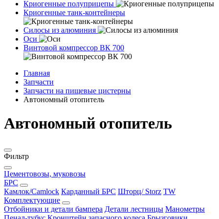
Криогенные полуприцепы
Криогенные танк-контейнеры
Силосы из алюминия
Оси
Винтовой компрессор ВК 700
Главная
Запчасти
Запчасти на пищевые цистерны
Автономный отопитель
Автономный отопитель
Фильтр
Цементовозы, муковозы
БРС
Камлок/Camlock
Карданный БРС
Шторц/ Storz
TW
Комплектующие
Отбойники и детали бампера
Детали лестницы
Манометры
Пенал-тубус
Кронштейн запасного колеса
Брызговики