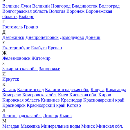
В
Великие Луки
Великий Новгород
Владивосток
Волгоград
Волгоградская область
Вологда
Воронеж
Воронежская
область
Выборг
Г
Гостомель
Гродно
Д
Дзержинск
Днепропетровск
Домодедово
Донецк
Е
Екатеринбург
Елабуга
Ереван
Ж
Железноводск
Житомир
З
Закарпатская обл.
Запорожье
И
Иркутск
К
Казань
Калининград
Калининградская обл.
Калуга
Караганда
Кемерево
Кемеровская обл.
Киев
Киевская обл.
Киров
Кировская область
Кишинев
Краснодар
Краснодарский край
Красноярск
Красноярский край
Кстово
Л
Ленинградская обл.
Липецк
Львов
М
Магадан
Макеевка
Минеральные воды
Минск
Минская обл.