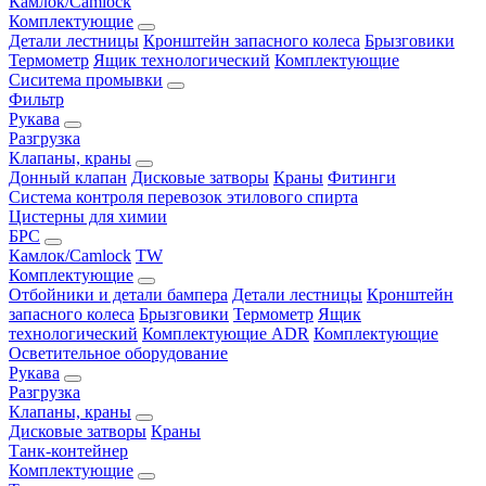
Камлок/Camlock
Комплектующие
Детали лестницы
Кронштейн запасного колеса
Брызговики
Термометр
Ящик технологический
Комплектующие
Сиситема промывки
Фильтр
Рукава
Разгрузка
Клапаны, краны
Донный клапан
Дисковые затворы
Краны
Фитинги
Система контроля перевозок этилового спирта
Цистерны для химии
БРС
Камлок/Camlock
TW
Комплектующие
Отбойники и детали бампера
Детали лестницы
Кронштейн
запасного колеса
Брызговики
Термометр
Ящик
технологический
Комплектующие ADR
Комплектующие
Осветительное оборудование
Рукава
Разгрузка
Клапаны, краны
Дисковые затворы
Краны
Танк-контейнер
Комплектующие