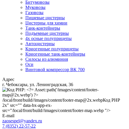
Битумовозы
Муковозы
Газовозы
Пищевые цистерны
Цистерны для химии
Танк-контейнеры
Подъемные цистерны
4х осные полуприцепы
Автоцистерны
Криогенные полуприцепы
Криогенные танк-контейнеры
Силосы из алюминия
Оси
Винтовой компрессор ВК 700
Адрес
г. Чебоксары, ул. Ленинградская, 36
/local/front/build//images/content/footer-map@2x.webp
Код PHP
2x" src="" data-bx-app-ex-
src="/local/front/build//images/content/footer-map.webp "/>
E-mail
zaosespel@yandex.ru
7 (8352) 22-57-22