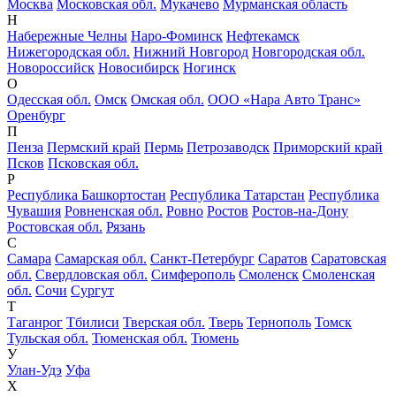
Москва
Московская обл.
Мукачево
Мурманская область
Н
Набережные Челны
Наро-Фоминск
Нефтекамск
Нижегородская обл.
Нижний Новгород
Новгородская обл.
Новороссийск
Новосибирск
Ногинск
О
Одесская обл.
Омск
Омская обл.
ООО «Нара Авто Транс»
Оренбург
П
Пенза
Пермский край
Пермь
Петрозаводск
Приморский край
Псков
Псковская обл.
Р
Республика Башкортостан
Республика Татарстан
Республика
Чувашия
Ровненская обл.
Ровно
Ростов
Ростов-на-Дону
Ростовская обл.
Рязань
С
Самара
Самарская обл.
Санкт-Петербург
Саратов
Саратовская
обл.
Свердловская обл.
Симферополь
Смоленск
Смоленская
обл.
Сочи
Сургут
Т
Таганрог
Тбилиси
Тверская обл.
Тверь
Тернополь
Томск
Тульская обл.
Тюменская обл.
Тюмень
У
Улан-Удэ
Уфа
Х