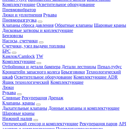
Комплектующие
Осветительное оборудование
Пневмовибратор
Люки и уплотнения
Рукава
Пневморазгрузка
Клапаны сброса давления
Обратные клапаны
Шаровые краны
Дисковые затворы и коплектующие
Бензовозы
Насосы, счетчики
Счетчики, узел выдачи топлива
БРС
Камлок/Camlock
TW
Комплектующие
Отбойники и детали бампера
Детали лестницы
Пенал-тубус
Кронштейн запасного колеса
Брызговики
Технологический
шкаф
Осветительное оборудование
Комплектующие ADR
Ящик технологический
Комплектующие
Люки
Рукава
Сливные
Рекуперация
Дренаж
Клапаны, краны
Дыхательные клапаны
Донные клапаны и комплектующие
Шаровые краны
Нижний налив
Оптический сенсор и комплектующие
Рекуперация паров
API
адаптер и комплектующие
Пневмораспределители