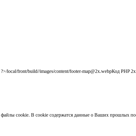
/local/front/build//images/content/footer-map@2x.webp
Код PHP
2x"
 файлы cookie. В cookie содержатся данные о Ваших прошлых по