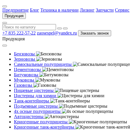
Предприятие
Блог
Техника в наличии
Лизинг
Запчасти
Сервис
Продукция
+7 835 222-57-22
zaosespel@yandex.ru
Заказать звонок
Продукция
Бензовозы
Зерновозы
Самосвальные полуприцепы
Цементовозы
Битумовозы
Муковозы
Газовозы
Пищевые цистерны
Цистерны для химии
Танк-контейнеры
Подъемные цистерны
4х осные полуприцепы
Автоцистерны
Криогенные полуприцепы
Криогенные танк-контейнеры