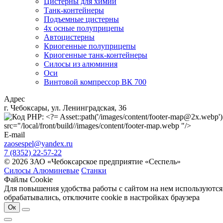
Цистерны для химии
Танк-контейнеры
Подъемные цистерны
4х осные полуприцепы
Автоцистерны
Криогенные полуприцепы
Криогенные танк-контейнеры
Силосы из алюминия
Оси
Винтовой компрессор ВК 700
Адрес
г. Чебоксары, ул. Ленинградская, 36
src="/local/front/build//images/content/footer-map.webp "/>
E-mail
zaosespel@yandex.ru
7 (8352) 22-57-22
© 2026 ЗАО «Чебоксарское предприятие «Сеспель»
Силосы Алюминевые
Станки
Файлы Cookie
Для повышения удобства работы с сайтом на нем используются
обрабатывались, отключите cookie в настройках браузера
Ок