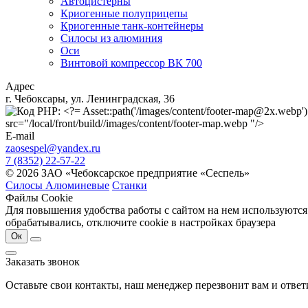
Автоцистерны
Криогенные полуприцепы
Криогенные танк-контейнеры
Силосы из алюминия
Оси
Винтовой компрессор ВК 700
Адрес
г. Чебоксары, ул. Ленинградская, 36
src="/local/front/build//images/content/footer-map.webp "/>
E-mail
zaosespel@yandex.ru
7 (8352) 22-57-22
© 2026 ЗАО «Чебоксарское предприятие «Сеспель»
Силосы Алюминевые
Станки
Файлы Cookie
Для повышения удобства работы с сайтом на нем используются
обрабатывались, отключите cookie в настройках браузера
Ок
Заказать звонок
Оставьте свои контакты, наш менеджер перезвонит вам и отве