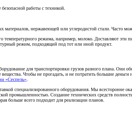
 безопасной работы с техникой.
х материалов, нержавеющей или углеродистой стали. Часто мож
ого температурного режима, например, молоко. Доставляют эти
турный режим, подходящий под тот или иной продукт.
борудование для транспортировки грузов разного плана. Они об
 вещества. Чтобы не прогадать, и не потратить большие деньги 
ии «Сеспель»
.
ставкой специализированного оборудования. Мы всесторонне ок
ской промышленностью. Создание технических средств полность
орая больше всего подходит для реализации планов.