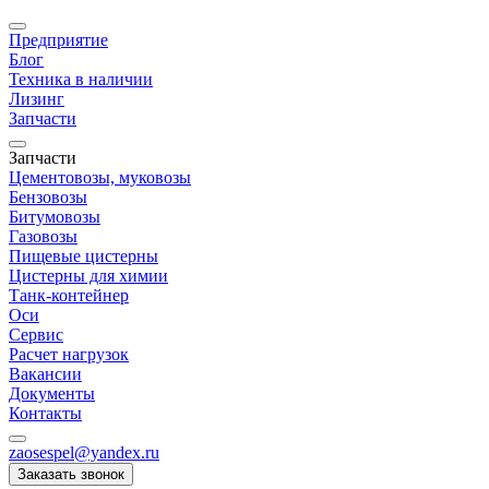
Предприятие
Блог
Техника в наличии
Лизинг
Запчасти
Запчасти
Цементовозы, муковозы
Бензовозы
Битумовозы
Газовозы
Пищевые цистерны
Цистерны для химии
Танк-контейнер
Оси
Сервис
Расчет нагрузок
Вакансии
Документы
Контакты
zaosespel@yandex.ru
Заказать звонок