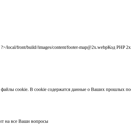
/local/front/build//images/content/footer-map@2x.webp
Код PHP
2x"
 файлы cookie. В cookie содержатся данные о Ваших прошлых по
тит на все Ваши вопросы