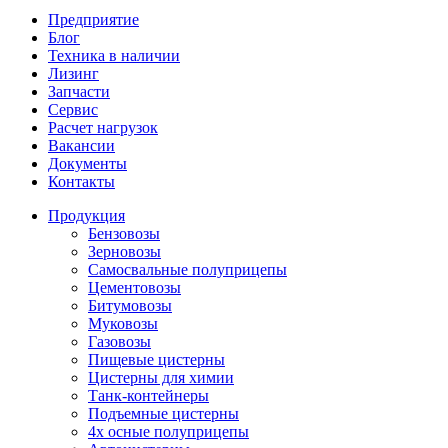
Предприятие
Блог
Техника в наличии
Лизинг
Запчасти
Сервис
Расчет нагрузок
Вакансии
Документы
Контакты
Продукция
Бензовозы
Зерновозы
Самосвальные полуприцепы
Цементовозы
Битумовозы
Муковозы
Газовозы
Пищевые цистерны
Цистерны для химии
Танк-контейнеры
Подъемные цистерны
4х осные полуприцепы