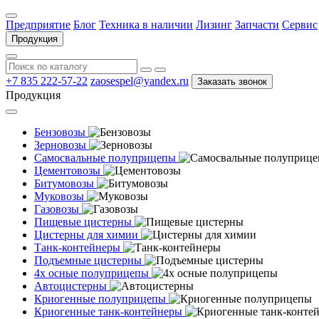
Предприятие
Блог
Техника в наличии
Лизинг
Запчасти
Сервис
Продукция
+7 835 222-57-22
zaosespel@yandex.ru
Заказать звонок
Продукция
Бензовозы
Зерновозы
Самосвальные полуприцепы
Цементовозы
Битумовозы
Муковозы
Газовозы
Пищевые цистерны
Цистерны для химии
Танк-контейнеры
Подъемные цистерны
4х осные полуприцепы
Автоцистерны
Криогенные полуприцепы
Криогенные танк-контейнеры