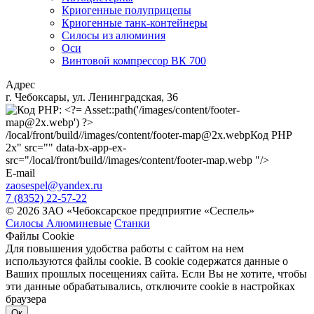
Криогенные полуприцепы
Криогенные танк-контейнеры
Силосы из алюминия
Оси
Винтовой компрессор ВК 700
Адрес
г. Чебоксары, ул. Ленинградская, 36
/local/front/build//images/content/footer-map@2x.webp
Код PHP
2x" src="" data-bx-app-ex-
src="/local/front/build//images/content/footer-map.webp "/>
E-mail
zaosespel@yandex.ru
7 (8352) 22-57-22
© 2026 ЗАО «Чебоксарское предприятие «Сеспель»
Силосы Алюминевые
Станки
Файлы Cookie
Для повышения удобства работы с сайтом на нем
используются файлы cookie. В cookie содержатся данные о
Ваших прошлых посещениях сайта. Если Вы не хотите, чтобы
эти данные обрабатывались, отключите cookie в настройках
браузера
Ок