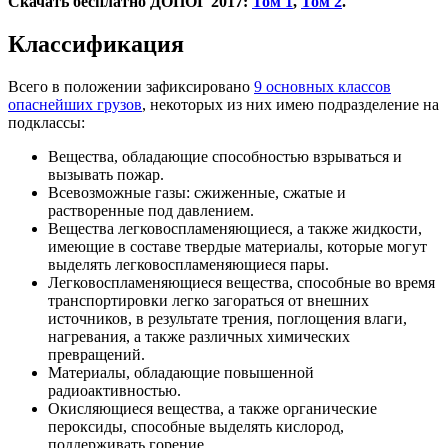
Скачать бесплатно ДОПОГ 2017:
Том 1
,
Том 2
.
Классификация
Всего в положении зафиксировано
9 основных классов
опаснейших грузов
, некоторых из них имею подразделение на
подклассы:
Вещества, обладающие способностью взрываться и
вызывать пожар.
Всевозможные газы: сжиженные, сжатые и
растворенные под давлением.
Вещества легковоспламеняющиеся, а также жидкости,
имеющие в составе твердые материалы, которые могут
выделять легковоспламеняющиеся пары.
Легковоспламеняющиеся вещества, способные во время
транспортировки легко загораться от внешних
источников, в результате трения, поглощения влаги,
нагревания, а также различных химических
превращений.
Материалы, обладающие повышенной
радиоактивностью.
Окисляющиеся вещества, а также органические
пероксиды, способные выделять кислород,
поддерживать горение.