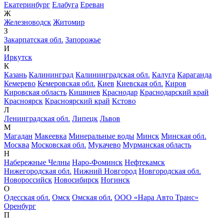
Екатеринбург
Елабуга
Ереван
Ж
Железноводск
Житомир
З
Закарпатская обл.
Запорожье
И
Иркутск
К
Казань
Калининград
Калининградская обл.
Калуга
Караганда
Кемерево
Кемеровская обл.
Киев
Киевская обл.
Киров
Кировская область
Кишинев
Краснодар
Краснодарский край
Красноярск
Красноярский край
Кстово
Л
Ленинградская обл.
Липецк
Львов
М
Магадан
Макеевка
Минеральные воды
Минск
Минская обл.
Москва
Московская обл.
Мукачево
Мурманская область
Н
Набережные Челны
Наро-Фоминск
Нефтекамск
Нижегородская обл.
Нижний Новгород
Новгородская обл.
Новороссийск
Новосибирск
Ногинск
О
Одесская обл.
Омск
Омская обл.
ООО «Нара Авто Транс»
Оренбург
П