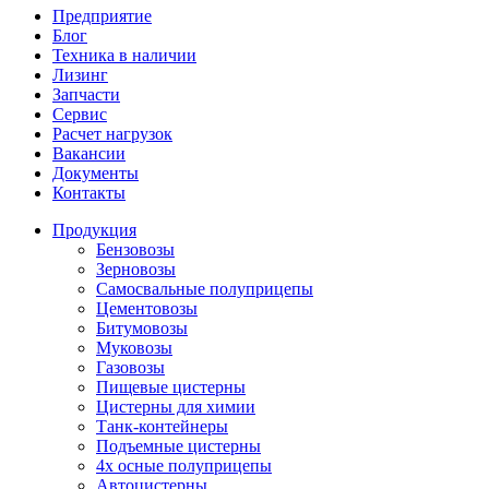
Предприятие
Блог
Техника в наличии
Лизинг
Запчасти
Сервис
Расчет нагрузок
Вакансии
Документы
Контакты
Продукция
Бензовозы
Зерновозы
Самосвальные полуприцепы
Цементовозы
Битумовозы
Муковозы
Газовозы
Пищевые цистерны
Цистерны для химии
Танк-контейнеры
Подъемные цистерны
4х осные полуприцепы
Автоцистерны