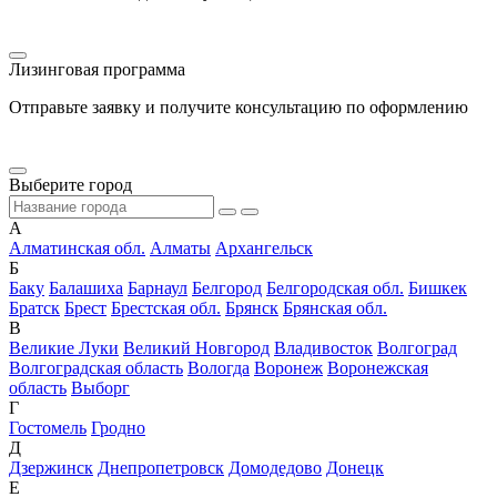
Лизинговая программа
Отправьте заявку и получите консультацию по оформлению
Выберите город
А
Алматинская обл.
Алматы
Архангельск
Б
Баку
Балашиха
Барнаул
Белгород
Белгородская обл.
Бишкек
Братск
Брест
Брестская обл.
Брянск
Брянская обл.
В
Великие Луки
Великий Новгород
Владивосток
Волгоград
Волгоградская область
Вологда
Воронеж
Воронежская
область
Выборг
Г
Гостомель
Гродно
Д
Дзержинск
Днепропетровск
Домодедово
Донецк
Е