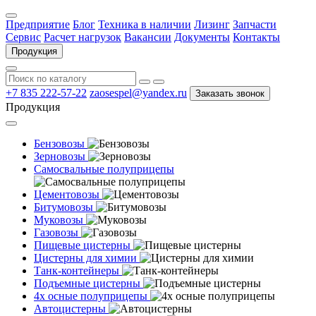
Предприятие
Блог
Техника в наличии
Лизинг
Запчасти
Сервис
Расчет нагрузок
Вакансии
Документы
Контакты
Продукция
+7 835 222-57-22
zaosespel@yandex.ru
Заказать звонок
Продукция
Бензовозы
Зерновозы
Самосвальные полуприцепы
Цементовозы
Битумовозы
Муковозы
Газовозы
Пищевые цистерны
Цистерны для химии
Танк-контейнеры
Подъемные цистерны
4х осные полуприцепы
Автоцистерны