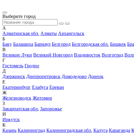
Выберите город
А
Алматинская обл.
Алматы
Архангельск
Б
Баку
Балашиха
Барнаул
Белгород
Белгородская обл.
Бишкек
Бра
В
Великие Луки
Великий Новгород
Владивосток
Волгоград
Волг
Г
Гостомель
Гродно
Д
Дзержинск
Днепропетровск
Домодедово
Донецк
Е
Екатеринбург
Елабуга
Ереван
Ж
Железноводск
Житомир
З
Закарпатская обл.
Запорожье
И
Иркутск
К
Казань
Калининград
Калининградская обл.
Калуга
Караганда
К