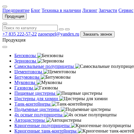
Предприятие
Блог
Техника в наличии
Лизинг
Запчасти
Сервис
Продукция
+7 835 222-57-22
zaosespel@yandex.ru
Заказать звонок
Продукция
Бензовозы
Зерновозы
Самосвальные полуприцепы
Цементовозы
Битумовозы
Муковозы
Газовозы
Пищевые цистерны
Цистерны для химии
Танк-контейнеры
Подъемные цистерны
4х осные полуприцепы
Автоцистерны
Криогенные полуприцепы
Криогенные танк-контейнеры