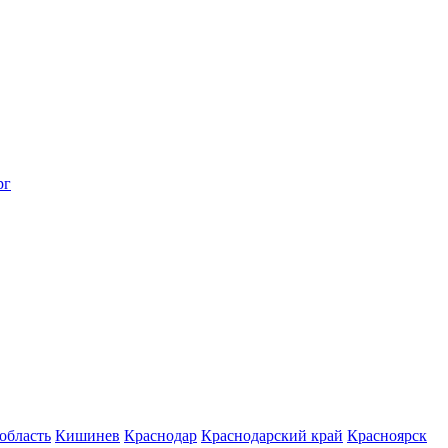
рг
область
Кишинев
Краснодар
Краснодарский край
Красноярск