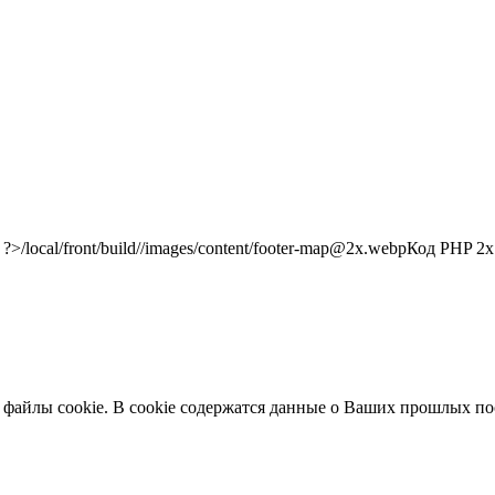
/local/front/build//images/content/footer-map@2x.webp
Код PHP
2x"
 файлы cookie. В cookie содержатся данные о Ваших прошлых по