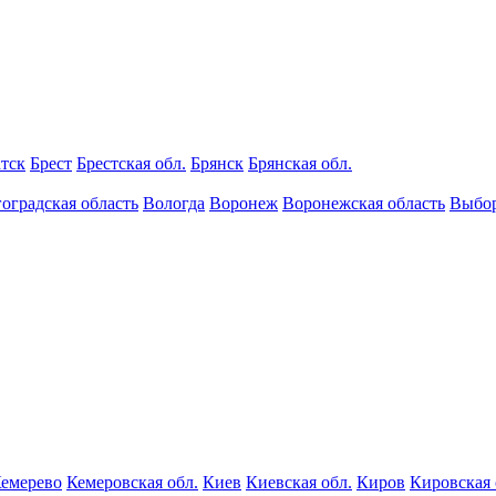
тск
Брест
Брестская обл.
Брянск
Брянская обл.
оградская область
Вологда
Воронеж
Воронежская область
Выбо
емерево
Кемеровская обл.
Киев
Киевская обл.
Киров
Кировская 