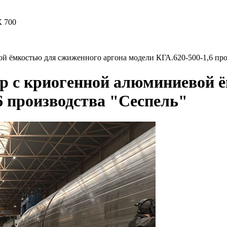
ой ёмкостью для сжиженного аргона модели КГА.620‑500‑1,6 про
ор с криогенной алюминиевой 
6 производства "Сеспель"