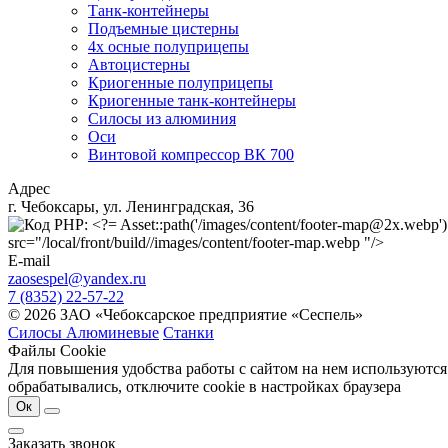
Танк-контейнеры
Подъемные цистерны
4х осные полуприцепы
Автоцистерны
Криогенные полуприцепы
Криогенные танк-контейнеры
Силосы из алюминия
Оси
Винтовой компрессор ВК 700
Адрес
г. Чебоксары, ул. Ленинградская, 36
src="/local/front/build//images/content/footer-map.webp "/>
E-mail
zaosespel@yandex.ru
7 (8352) 22-57-22
© 2026 ЗАО «Чебоксарское предприятие «Сеспель»
Силосы Алюминевые
Станки
Файлы Cookie
Для повышения удобства работы с сайтом на нем используются
обрабатывались, отключите cookie в настройках браузера
Ок
Заказать звонок