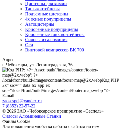
Цистерны для химии
Танк-контейнеры
Подъемные цистерны
4х осные полуприцепы
Автоцистерны
Криогенные полуприцепы
Криогенные танк-контейнеры
Силосы из алюминия
Оси
Винтовой компрессор ВК 700
Адрес
г. Чебоксары, ул. Ленинградская, 36
/local/front/build//images/content/footer-map@2x.webp
Код PHP
2x" src="" data-bx-app-ex-
src="/local/front/build//images/content/footer-map.webp "/>
E-mail
zaosespel@yandex.ru
7 (8352) 22-57-22
© 2026 ЗАО «Чебоксарское предприятие «Сеспель»
Силосы Алюминевые
Станки
Файлы Cookie
Для повышения удобства работы с сайтом на нем