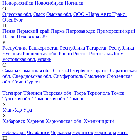
Новороссийск
Новосибирск
Ногинск
О
Одесская обл.
Омск
Омская обл.
ООО «Нара Авто Транс»
Оренбург
П
Пенза
Пермский край
Пермь
Петрозаводск
Приморский край
Псков
Псковская обл.
Р
Республика Башкортостан
Республика Татарстан
Республика
Чувашия
Ровненская обл.
Ровно
Ростов
Ростов-на-Дону
Ростовская обл.
Рязань
С
Самара
Самарская обл.
Санкт-Петербург
Саратов
Саратовская
обл.
Свердловская обл.
Симферополь
Смоленск
Смоленская
обл.
Сочи
Сургут
Т
Таганрог
Тбилиси
Тверская обл.
Тверь
Тернополь
Томск
Тульская обл.
Тюменская обл.
Тюмень
У
Улан-Удэ
Уфа
Х
Хабаровск
Харьков
Харьковская обл.
Хмельницкий
Ч
Чебоксары
Челябинск
Черкассы
Чернигов
Черновцы
Чита
Ш