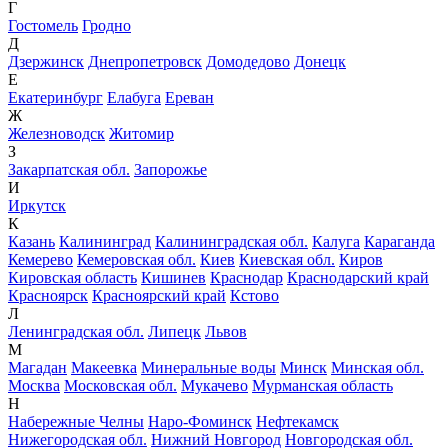
Г
Гостомель
Гродно
Д
Дзержинск
Днепропетровск
Домодедово
Донецк
Е
Екатеринбург
Елабуга
Ереван
Ж
Железноводск
Житомир
З
Закарпатская обл.
Запорожье
И
Иркутск
К
Казань
Калининград
Калининградская обл.
Калуга
Караганда
Кемерево
Кемеровская обл.
Киев
Киевская обл.
Киров
Кировская область
Кишинев
Краснодар
Краснодарский край
Красноярск
Красноярский край
Кстово
Л
Ленинградская обл.
Липецк
Львов
М
Магадан
Макеевка
Минеральные воды
Минск
Минская обл.
Москва
Московская обл.
Мукачево
Мурманская область
Н
Набережные Челны
Наро-Фоминск
Нефтекамск
Нижегородская обл.
Нижний Новгород
Новгородская обл.