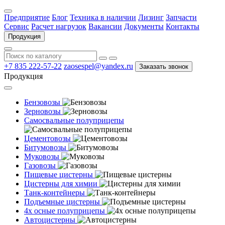
Предприятие
Блог
Техника в наличии
Лизинг
Запчасти
Сервис
Расчет нагрузок
Вакансии
Документы
Контакты
Продукция
+7 835 222-57-22
zaosespel@yandex.ru
Заказать звонок
Продукция
Бензовозы
Зерновозы
Самосвальные полуприцепы
Цементовозы
Битумовозы
Муковозы
Газовозы
Пищевые цистерны
Цистерны для химии
Танк-контейнеры
Подъемные цистерны
4х осные полуприцепы
Автоцистерны