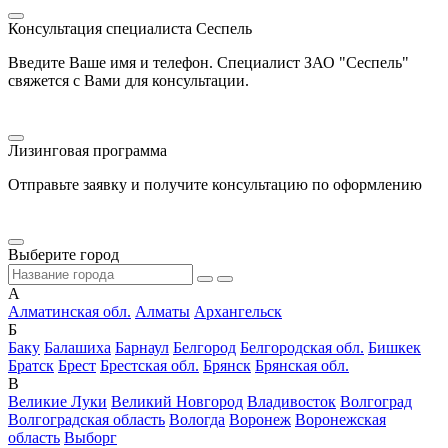
Консультация специалиста Сеспель
Введите Ваше имя и телефон. Специалист ЗАО "Сеспель"
свяжется с Вами для консультации.
Лизинговая программа
Отправьте заявку и получите консультацию по оформлению
Выберите город
А
Алматинская обл.
Алматы
Архангельск
Б
Баку
Балашиха
Барнаул
Белгород
Белгородская обл.
Бишкек
Братск
Брест
Брестская обл.
Брянск
Брянская обл.
В
Великие Луки
Великий Новгород
Владивосток
Волгоград
Волгоградская область
Вологда
Воронеж
Воронежская
область
Выборг