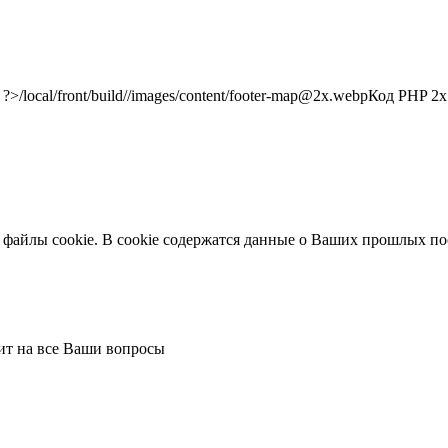
/local/front/build//images/content/footer-map@2x.webp
Код PHP
2x"
 файлы cookie. В cookie содержатся данные о Ваших прошлых по
тит на все Ваши вопросы