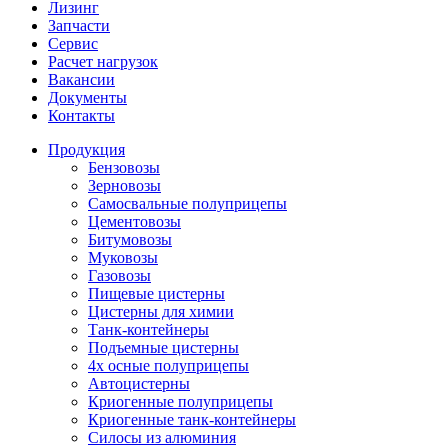
Лизинг
Запчасти
Сервис
Расчет нагрузок
Вакансии
Документы
Контакты
Продукция
Бензовозы
Зерновозы
Самосвальные полуприцепы
Цементовозы
Битумовозы
Муковозы
Газовозы
Пищевые цистерны
Цистерны для химии
Танк-контейнеры
Подъемные цистерны
4х осные полуприцепы
Автоцистерны
Криогенные полуприцепы
Криогенные танк-контейнеры
Силосы из алюминия