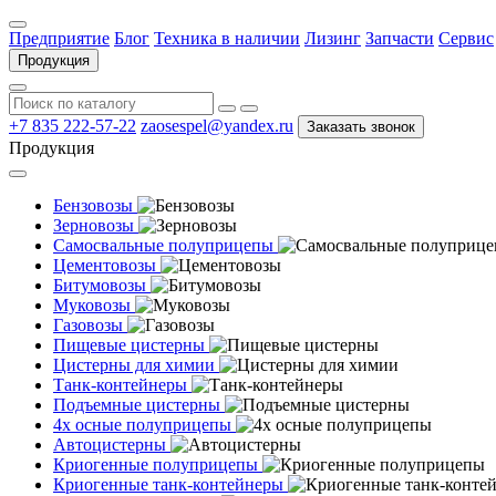
Предприятие
Блог
Техника в наличии
Лизинг
Запчасти
Сервис
Продукция
+7 835 222-57-22
zaosespel@yandex.ru
Заказать звонок
Продукция
Бензовозы
Зерновозы
Самосвальные полуприцепы
Цементовозы
Битумовозы
Муковозы
Газовозы
Пищевые цистерны
Цистерны для химии
Танк-контейнеры
Подъемные цистерны
4х осные полуприцепы
Автоцистерны
Криогенные полуприцепы
Криогенные танк-контейнеры