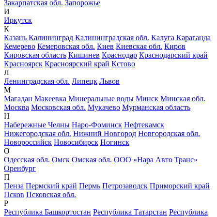
Закарпатская обл.
Запорожье
И
Иркутск
К
Казань
Калининград
Калининградская обл.
Калуга
Караганда
Кемерево
Кемеровская обл.
Киев
Киевская обл.
Киров
Кировская область
Кишинев
Краснодар
Краснодарский край
Красноярск
Красноярский край
Кстово
Л
Ленинградская обл.
Липецк
Львов
М
Магадан
Макеевка
Минеральные воды
Минск
Минская обл.
Москва
Московская обл.
Мукачево
Мурманская область
Н
Набережные Челны
Наро-Фоминск
Нефтекамск
Нижегородская обл.
Нижний Новгород
Новгородская обл.
Новороссийск
Новосибирск
Ногинск
О
Одесская обл.
Омск
Омская обл.
ООО «Нара Авто Транс»
Оренбург
П
Пенза
Пермский край
Пермь
Петрозаводск
Приморский край
Псков
Псковская обл.
Р
Республика Башкортостан
Республика Татарстан
Республика