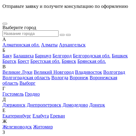
Отправьте заявку и получите консультацию по оформлению
Выберите город
А
Алматинская обл.
Алматы
Архангельск
Б
Баку
Балашиха
Барнаул
Белгород
Белгородская обл.
Бишкек
Братск
Брест
Брестская обл.
Брянск
Брянская обл.
В
Великие Луки
Великий Новгород
Владивосток
Волгоград
Волгоградская область
Вологда
Воронеж
Воронежская
область
Выборг
Г
Гостомель
Гродно
Д
Дзержинск
Днепропетровск
Домодедово
Донецк
Е
Екатеринбург
Елабуга
Ереван
Ж
Железноводск
Житомир
З