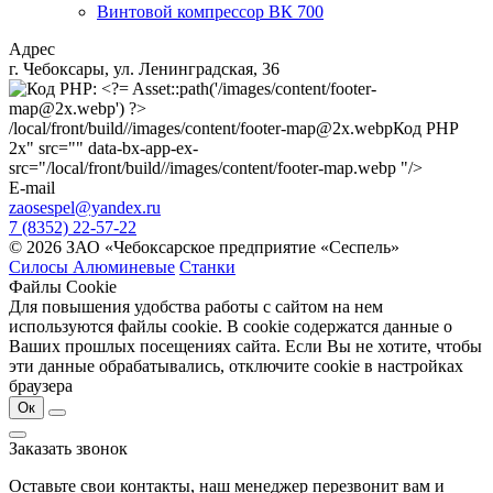
Винтовой компрессор ВК 700
Адрес
г. Чебоксары, ул. Ленинградская, 36
/local/front/build//images/content/footer-map@2x.webp
Код PHP
2x" src="" data-bx-app-ex-
src="/local/front/build//images/content/footer-map.webp "/>
E-mail
zaosespel@yandex.ru
7 (8352) 22-57-22
© 2026 ЗАО «Чебоксарское предприятие «Сеспель»
Силосы Алюминевые
Станки
Файлы Cookie
Для повышения удобства работы с сайтом на нем
используются файлы cookie. В cookie содержатся данные о
Ваших прошлых посещениях сайта. Если Вы не хотите, чтобы
эти данные обрабатывались, отключите cookie в настройках
браузера
Ок
Заказать звонок
Оставьте свои контакты, наш менеджер перезвонит вам и