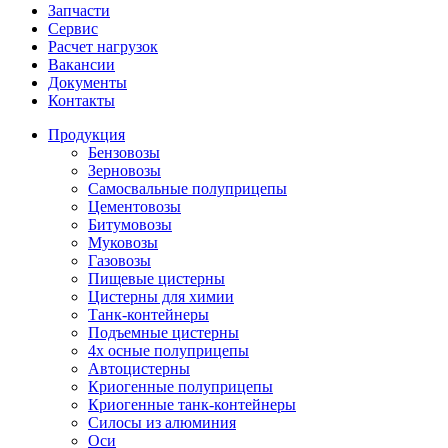
Запчасти
Сервис
Расчет нагрузок
Вакансии
Документы
Контакты
Продукция
Бензовозы
Зерновозы
Самосвальные полуприцепы
Цементовозы
Битумовозы
Муковозы
Газовозы
Пищевые цистерны
Цистерны для химии
Танк-контейнеры
Подъемные цистерны
4х осные полуприцепы
Автоцистерны
Криогенные полуприцепы
Криогенные танк-контейнеры
Силосы из алюминия
Оси