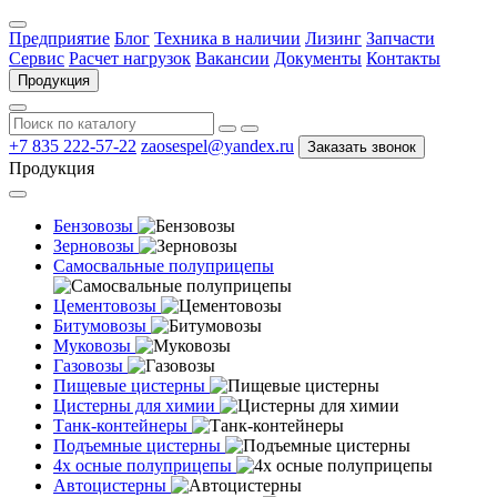
Предприятие
Блог
Техника в наличии
Лизинг
Запчасти
Сервис
Расчет нагрузок
Вакансии
Документы
Контакты
Продукция
+7 835 222-57-22
zaosespel@yandex.ru
Заказать звонок
Продукция
Бензовозы
Зерновозы
Самосвальные полуприцепы
Цементовозы
Битумовозы
Муковозы
Газовозы
Пищевые цистерны
Цистерны для химии
Танк-контейнеры
Подъемные цистерны
4х осные полуприцепы
Автоцистерны