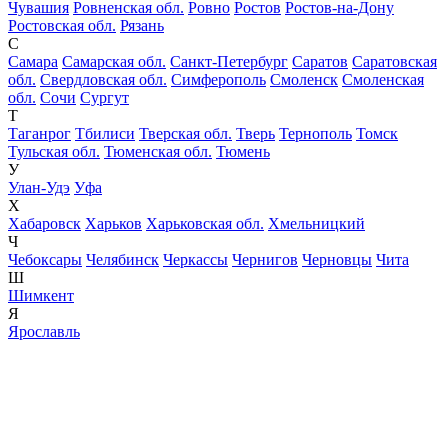
Чувашия
Ровненская обл.
Ровно
Ростов
Ростов-на-Дону
Ростовская обл.
Рязань
С
Самара
Самарская обл.
Санкт-Петербург
Саратов
Саратовская
обл.
Свердловская обл.
Симферополь
Смоленск
Смоленская
обл.
Сочи
Сургут
Т
Таганрог
Тбилиси
Тверская обл.
Тверь
Тернополь
Томск
Тульская обл.
Тюменская обл.
Тюмень
У
Улан-Удэ
Уфа
Х
Хабаровск
Харьков
Харьковская обл.
Хмельницкий
Ч
Чебоксары
Челябинск
Черкассы
Чернигов
Черновцы
Чита
Ш
Шимкент
Я
Ярославль